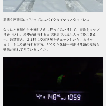
新雪や圧雪路のグリップはスパイクタイヤ＜スタッドレス
久々に六日町から十日町方面に行ってみたりして、雪道をタップ
リ走り込む。渋滞が解消するまで湯沢でお風呂入って晩ご飯食
べ、原稿書き。２１時に交通状況をチェックしたら、ありゃ
ま！ もはや解消する方向。どうやら休日千円走り放題の魔法も
効果が薄れてきているようだ。