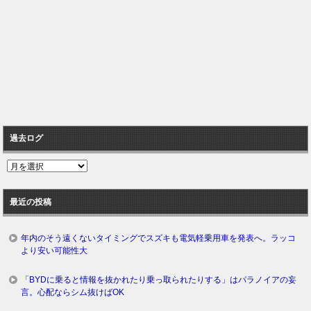
過去ログ
過
去
ロ
最近の投稿
グ
年内のそう遠くないタイミングでスズキも電気軽乗用車を発表へ。ラッコ
より安い可能性大
「BYDに乗ると情報を抜かれたり乗っ取られたりする」はパラノイアの妄
言。心配ならシム抜けばOK