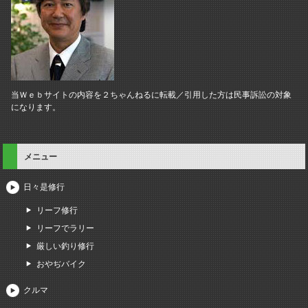
当Ｗｅｂサイトの内容を２ちゃんねるに転載／引用した方は民事訴訟の対象
になります。
メニュー
日々是修行
リーフ修行
リーフでラリー
厳しい釣り修行
おやぢバイク
クルマ