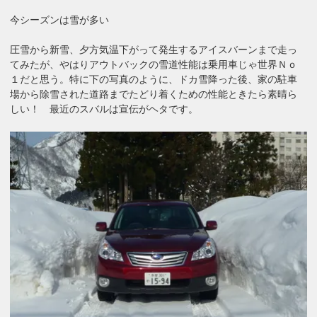
今シーズンは雪が多い
圧雪から新雪、夕方気温下がって発生するアイスバーンまで走っ
てみたが、やはりアウトバックの雪道性能は乗用車じゃ世界Ｎｏ
１だと思う。特に下の写真のように、ドカ雪降った後、家の駐車
場から除雪された道路までたどり着くための性能ときたら素晴ら
しい！ 最近のスバルは宣伝がヘタです。