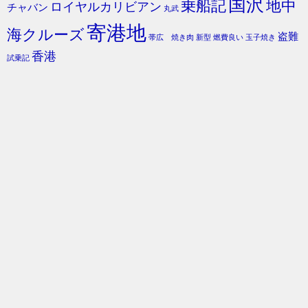
国沢
乗船記
地中
ロイヤルカリビアン
チャバン
丸武
寄港地
海クルーズ
盗難
帯広 焼き肉
新型
燃費良い
玉子焼き
香港
試乗記