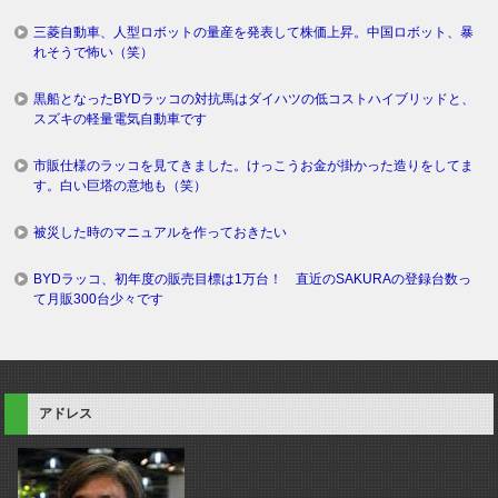
三菱自動車、人型ロボットの量産を発表して株価上昇。中国ロボット、暴
れそうで怖い（笑）
黒船となったBYDラッコの対抗馬はダイハツの低コストハイブリッドと、
スズキの軽量電気自動車です
市販仕様のラッコを見てきました。けっこうお金が掛かった造りをしてま
す。白い巨塔の意地も（笑）
被災した時のマニュアルを作っておきたい
BYDラッコ、初年度の販売目標は1万台！ 直近のSAKURAの登録台数っ
て月販300台少々です
アドレス