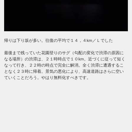
帰りは下り坂が多い。往復の平均で１４，４km／Ｌでした
最後まで残っていた花園登りのサグ（勾配の変化で渋滞の原因に
なる場所）の渋滞は、２１時時点で１０km。近づくに従って短く
なって行き、２２時の時点で完全に解消。全く渋滞に遭遇するこ
となく２３時に帰着。景気の悪化により、高速道路はさらに空い
ていくことだろう。やはり無料化すべきです。