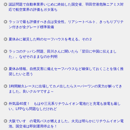
認証問題で自動車業界いじめに終始した国交省、羽田空港危険ニアミス対
応で航空業界の評価もガタ落ち
ラッコで最も評価すべき点は安全性。リアシートベルト、きっちりプリテ
ン付きが全グレード標準装備
夏休みに被災した時のセーフハウスを考える。その２
ラッコのテッパン問題、田川さんに聞いたら「翌日に中国に伝えまし
た」。なぜそのままなのか判明
夏休み情報。自然災害に備えセーフハウスなど確保しておくことを強く推
奨したいと思う
1時間耐久レースに出場してカメ出したらスーパーワンの実力が解ってき
ました。良いクルマですよ～
外気温40度！ もはや三元系リチウムイオン電池だと充電も放電も厳し
い。LFPなら問題なしだけれど
大阪でいすゞの電気バスが燃えました。火元は明らかにリチウムイオン電
池。国交省は即刻運用停止を！