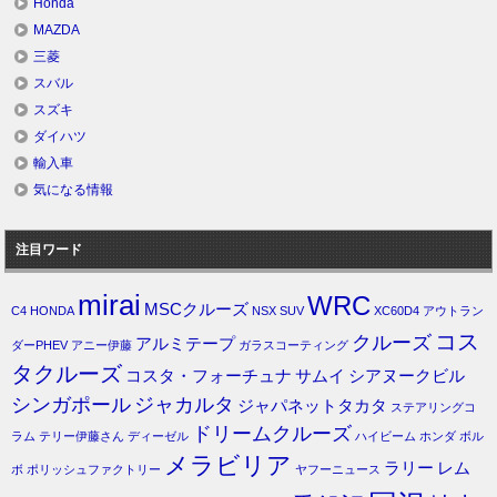
Honda
MAZDA
三菱
スバル
スズキ
ダイハツ
輸入車
気になる情報
注目ワード
mirai
WRC
MSCクルーズ
C4
HONDA
NSX
SUV
XC60D4
アウトラン
コス
クルーズ
アルミテープ
ダーPHEV
アニー伊藤
ガラスコーティング
タクルーズ
コスタ・フォーチュナ
サムイ
シアヌークビル
シンガポール
ジャカルタ
ジャパネットタカタ
ステアリングコ
ドリームクルーズ
ラム
テリー伊藤さん
ディーゼル
ハイビーム
ホンダ
ボル
メラビリア
ラリー
レム
ボ
ポリッシュファクトリー
ヤフーニュース