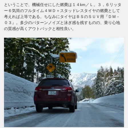
ということで、機械任せにした燃費は１４km／Ｌ。３，６リッタ
ー６気筒のフルタイム４ＷＤ＋スタッドレスタイヤの燃費として
考えれば上等である。ちなみにタイヤはＢＳのＳＵＶ用『ＤＭ－
０３』。多少のパターンノイズと泳ぎ感を残すものの、乗り心地
の質感が高くアウトバックと相性良い。