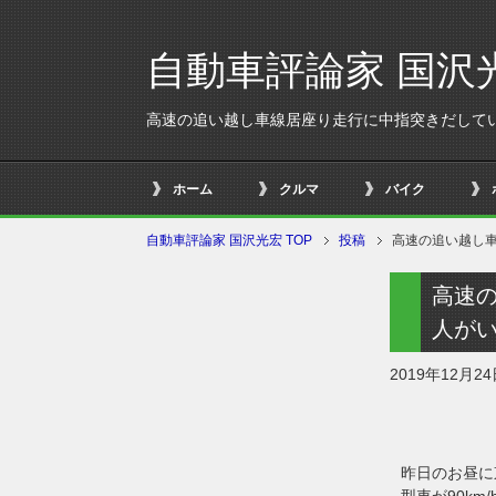
自動車評論家 国沢
高速の追い越し車線居座り走行に中指突きだして
ホーム
クルマ
バイク
自動車評論家 国沢光宏 TOP
投稿
高速の追い越し
高速
人が
2019年12月2
昨日のお昼に
型車が90k