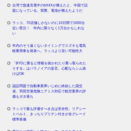
台湾で急速充電中のbX4Xが燃えたと、中国で話
題になっている。実際、電池が燃えたようだ
ラッコ、70店舗しかないのに10日間で1000台
近い受注！ 年内に限りなく1万台かもしれな
い
年内のそう遠くないタイミングでスズキも電気
軽乗用車を発表へ。ラッコより安い可能性大
「BYDに乗ると情報を抜かれたり乗っ取られた
りする」はパラノイアの妄言。心配ならシム抜
けばOK
認証問題で自動車業界いじめに終始した国交
省、羽田空港危険ニアミス対応で航空業界の評
価もガタ落ち
ラッコで最も評価すべき点は安全性。リアシー
トベルト、きっちりプリテン付きが全グレード
標準装備