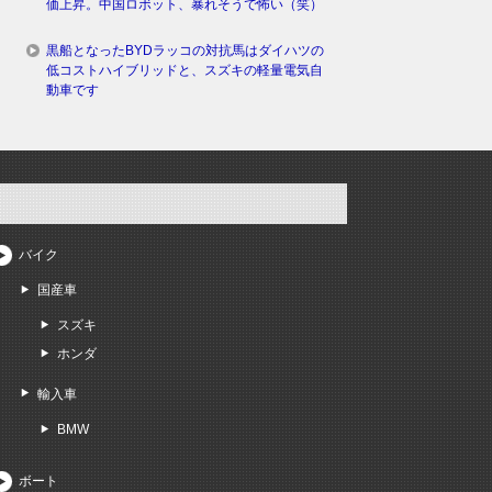
価上昇。中国ロボット、暴れそうで怖い（笑）
黒船となったBYDラッコの対抗馬はダイハツの
低コストハイブリッドと、スズキの軽量電気自
動車です
バイク
国産車
スズキ
ホンダ
輸入車
BMW
ボート