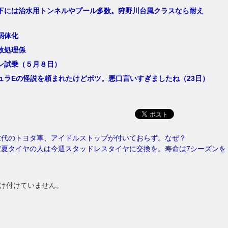
下には治水用トンネルやプール多数。狩野川台風クラスなら耐え
弱体化
故処理係
ン試乗（５月８日）
ュラEの怪説を頼まれたけどボツ。悪口言いすぎましたね（23日）
世代のトヨタ車、アイドルストップが付いておらず。なぜ？
だ夏タイヤの人は今週スタッドレスタイヤに交換を。寿命は7シーズンを
け付けていません。