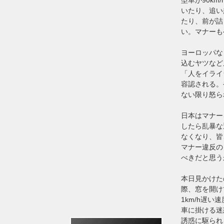
いたり、追い越
たり、前が詰
い。マナーも
ヨーロッパな
込むヤツなど
「人をイライ
容認される。
ない限り怒ら
日本はマナー
したら乱暴な
なくなり、皆
マナー違反の
べきだと思う
本日見かけた
際、窓を開け
1km/h遅
車に掛ける迷
誘惑に駆られ