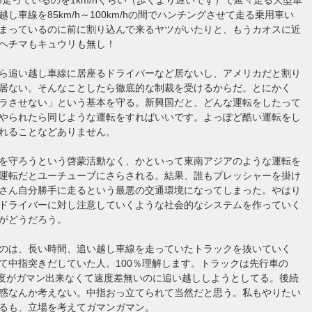
し車線を85km/h～100km/hの間でハンチングさせて走る乗用車い
まっているのに前に割り込んで来るヤツがいたりと、もうカオスに近
ヘチマもキュウリも無し！
ら追い越し車線に居座るドライバーなど居ないし、アメリカだと割り
居ない。そんなことしたら徹底的な制裁を受けるからだ。とにかく
ラさせない」という基本を守る。新興国だと、どんな運転をしたって
やられたら同じような運転をすればいいです。よっぽど酷い運転をし
れることなどありません。
を守ろうという啓蒙活動なく、かといって東南アジアのような運転を
運転だとユーチューブにさらされる。結果、誰もプレッシャーを掛け
さん自分勝手に走るという最悪の交通環境になってしまった。やはり
ドライバーに対し注意していくような社会的なシステムを作っていく
がどうだろう。
のは、長い時間、追い越し車線を走っていたトラックを抜いていく
て中指突きだしていた人。100％理解します。トラックは先行車の
い速度がガマン出来なくて速度差無いのに追い越ししようとしてる。後続
惑なんか考えない。中指おっ立てられて当然だと思う。私もやりたい
るも、立場を考えてガマンガマン。