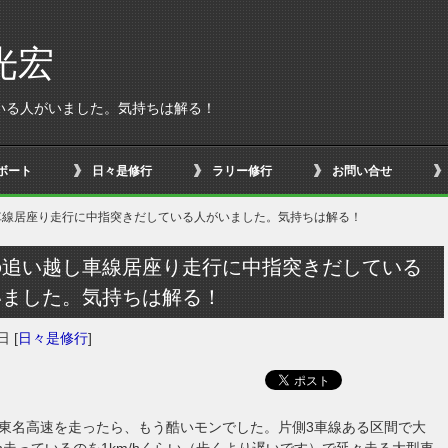
光宏
いる人がいました。気持ちは解る！
ボート
日々是修行
ラリー修行
お問い合せ
車線居座り走行に中指突きだしている人がいました。気持ちは解る！
の追い越し車線居座り走行に中指突きだしている
いました。気持ちは解る！
4日
[
日々是修行
]
東名高速を走ったら、もう酷いモンでした。片側3車線ある区間で大
m/h走っているのを1km/hくらい（歩くより遅いです）で延々走る大型車