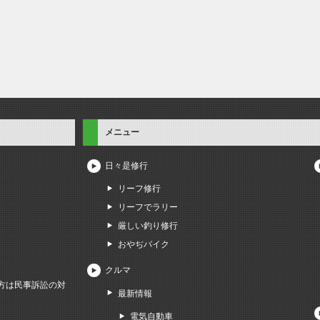
メニュー
日々是修行
リーフ修行
リーフでラリー
厳しい釣り修行
おやぢバイク
クルマ
方は民事訴訟の対
最新情報
電気自動車