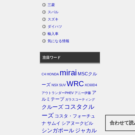
三菱
スバル
スズキ
ダイハツ
輸入車
気になる情報
注目ワード
mirai
MSCクル
C4
HONDA
WRC
ーズ
NSX
SUV
XC60D4
ア
アウトランダーPHEV
アニー伊藤
ルミテープ
ガラスコーティング
コスタクル
クルーズ
ーズ
コスタ・フォーチュ
合わせて読
ナ
サムイ
シアヌークビル
シンガポール
ジャカル