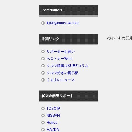
Contributors
動画@kunisawa.net
<おすすめ記
推奨リンク
サポーターお願い
ベストカーWeb
クルマ情報はKUREコラム
クルマ好きの掲示板
くるまのニュース
試乗＆解説リポート
TOYOTA
NISSAN
Honda
MAZDA