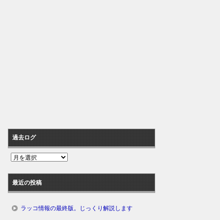
過去ログ
過
去
ロ
最近の投稿
グ
ラッコ情報の最終版。じっくり解説します