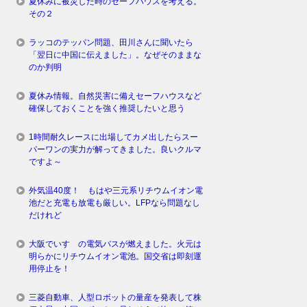
夏休みに被災した時のセーフハウスを考える。
その２
ラッコのテッパン問題、田川さんに聞いたら
「翌日に中国に伝えました」。なぜそのままな
のか判明
夏休み情報。自然災害に備えセーフハウスなど
確保しておくことを強く推奨したいと思う
1時間耐久レースに出場してカメ出したらスー
パーワンの実力が解ってきました。良いクルマ
ですよ～
外気温40度！ もはや三元系リチウムイオン電
池だと充電も放電も厳しい。LFPなら問題なし
だけれど
大阪でいすゞの電気バスが燃えました。火元は
明らかにリチウムイオン電池。国交省は即刻運
用停止を！
三菱自動車、人型ロボットの量産を発表して株