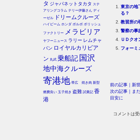
タ
ジャパネットタカタ
ステ
東京の地
アリングコラム
テリー伊藤さん
ディ
る？
ドリームクルーズ
ーゼル
教習所の
ハイビーム
ホンダ
ボルボ
ポリッシュ
メラビリア
警察の事
ファクトリー
ＵＤクオ
ラリー
レムチャ
ヤフーニュース
ロイヤルカリビア
フォーミ
バン
国沢
乗船記
ン
丸武
地中海クルーズ
寄港地
帯広 焼き肉
新型
前の記事｜新
香
次の記事｜ま
盗難
燃費良い
玉子焼き
試乗記
目安に
港
コメントは受