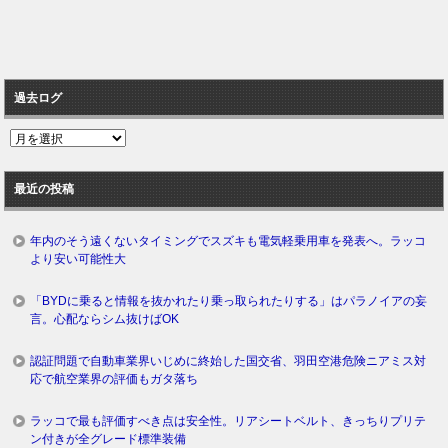
過去ログ
過
去
ロ
最近の投稿
グ
年内のそう遠くないタイミングでスズキも電気軽乗用車を発表へ。ラッコ
より安い可能性大
「BYDに乗ると情報を抜かれたり乗っ取られたりする」はパラノイアの妄
言。心配ならシム抜けばOK
認証問題で自動車業界いじめに終始した国交省、羽田空港危険ニアミス対
応で航空業界の評価もガタ落ち
ラッコで最も評価すべき点は安全性。リアシートベルト、きっちりプリテ
ン付きが全グレード標準装備