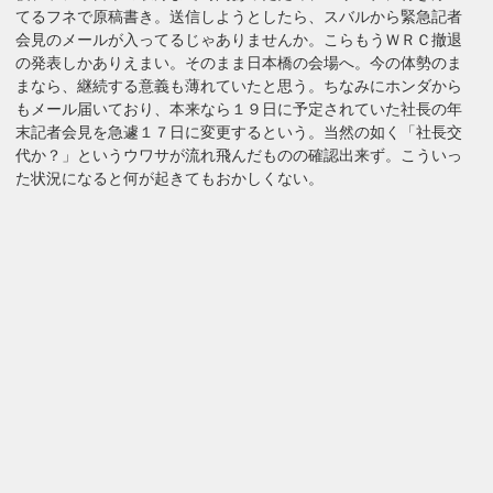
てるフネで原稿書き。送信しようとしたら、スバルから緊急記者
会見のメールが入ってるじゃありませんか。こらもうＷＲＣ撤退
の発表しかありえまい。そのまま日本橋の会場へ。今の体勢のま
まなら、継続する意義も薄れていたと思う。ちなみにホンダから
もメール届いており、本来なら１９日に予定されていた社長の年
末記者会見を急遽１７日に変更するという。当然の如く「社長交
代か？」というウワサが流れ飛んだものの確認出来ず。こういっ
た状況になると何が起きてもおかしくない。