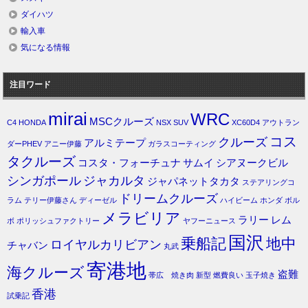
ダイハツ
輸入車
気になる情報
注目ワード
mirai
WRC
MSCクルーズ
C4
HONDA
NSX
SUV
XC60D4
アウトラン
コス
クルーズ
アルミテープ
ダーPHEV
アニー伊藤
ガラスコーティング
タクルーズ
コスタ・フォーチュナ
サムイ
シアヌークビル
シンガポール
ジャカルタ
ジャパネットタカタ
ステアリングコ
ドリームクルーズ
ラム
テリー伊藤さん
ディーゼル
ハイビーム
ホンダ
ボル
メラビリア
ラリー
レム
ボ
ポリッシュファクトリー
ヤフーニュース
国沢
乗船記
地中
ロイヤルカリビアン
チャバン
丸武
寄港地
海クルーズ
盗難
帯広 焼き肉
新型
燃費良い
玉子焼き
香港
試乗記