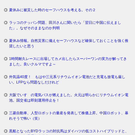
夏休みに被災した時のセーフハウスを考える。その２
ラッコのテッパン問題、田川さんに聞いたら「翌日に中国に伝えまし
た」。なぜそのままなのか判明
夏休み情報。自然災害に備えセーフハウスなど確保しておくことを強く推
奨したいと思う
1時間耐久レースに出場してカメ出したらスーパーワンの実力が解ってき
ました。良いクルマですよ～
外気温40度！ もはや三元系リチウムイオン電池だと充電も放電も厳し
い。LFPなら問題なしだけれど
大阪でいすゞの電気バスが燃えました。火元は明らかにリチウムイオン電
池。国交省は即刻運用停止を！
三菱自動車、人型ロボットの量産を発表して株価上昇。中国ロボット、暴
れそうで怖い（笑）
黒船となったBYDラッコの対抗馬はダイハツの低コストハイブリッドと、