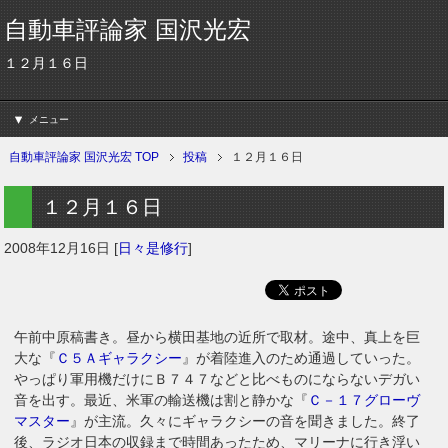
自動車評論家 国沢光宏
１２月１６日
メニュー
自動車評論家 国沢光宏 TOP
投稿
１２月１６日
１２月１６日
2008年12月16日
[
日々是修行
]
午前中原稿書き。昼から横田基地の近所で取材。途中、真上を巨
大な『
Ｃ５Ａギャラクシー
』が着陸進入のため通過していった。
やっぱり軍用機だけにＢ７４７などと比べものにならないデガい
音を出す。最近、米軍の輸送機は割と静かな『
Ｃ－１７グローヴ
マスター
』が主流。久々にギャラクシーの音を聞きました。終了
後、ラジオ日本の収録まで時間あったため、マリーナに行き浮い