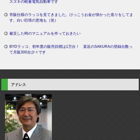
スズキの軽量電気自動車です
市販仕様のラッコを見てきました。けっこうお金が掛かった造りをしてま
す。白い巨塔の意地も（笑）
被災した時のマニュアルを作っておきたい
BYDラッコ、初年度の販売目標は1万台！ 直近のSAKURAの登録台数っ
て月販300台少々です
アドレス