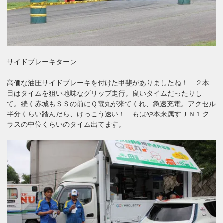
サイドブレーキターン
高価な油圧サイドブレーキを付けた甲斐がありましたね！ ２本
目はタイムを狙い地味なグリップ走行。良いタイムだったりし
て。続く赤城もＳＳの前にＱ電丸が来てくれ、急速充電。アクセル
半分くらい踏んだら、けっこう速い！ もはや本来属すＪＮ１ク
ラスの中位くらいのタイム出てます。