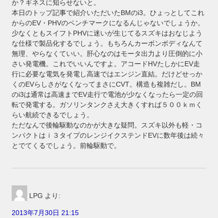
か？ギネスに知らせないと。
本日のトップ記事で紹介いただいたBMのi3。ひょっとしてこれ
からのEV・PHVのベンチマークになるんじゃないでしょうか。
少なくともスイフトPHVに迷いが生じてるスズキはおなじよう
な仕様で製品化するでしょう。もちろんカーボンボディなんて
無理、やらなくていい。肝心なのはモータ出力より圧倒的に小
さい発電機。これでいいんですよ。アコードHVたしかにEV走
行に必要な電気を発電し高速ではエンジン直結。だけどせっか
くのEVらしさがなくなってまさにCVT。構造も複雑だし。BM
のi3は通常は高速までEV走行で電池が少なくなったら一定の回
転で発電する。ガソリンタンクさえ大きくすれば５００ｋｍく
らい航続できるでしょう。
ただなんで後輪駆動なのかが大きな疑問。スズキ以外も軽・コ
ンパクトはｉ３タイプのレンジイクステンドEVに数年後は続々
とでてくるでしょう。前輪駆動で。
LPG
より:
2013年7月30日 21:15