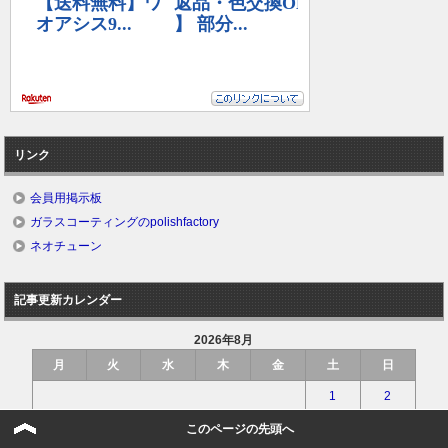
リンク
会員用掲示板
ガラスコーティングのpolishfactory
ネオチューン
記事更新カレンダー
2026年8月
月
火
水
木
金
土
日
1
2
3
4
5
6
7
8
9
このページの先頭へ