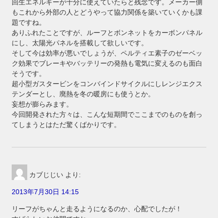
回生エネルギーが十分に使えていたらと残念です。メーカー側
もこれから外部の人とどうやって協力関係を築いていくかも課
題ですね。
ありふれたことですが、ルーフとボンネットをカーボンパネル
にし、太陽光パネルを搭載して欲しいです。
そして今は効率が悪いでしょうが、ペルティエ素子のゼーベッ
ク効果でブレーキやバッテリーの発熱も電気に変えるのも面白
そうです。
超小型ガスタービンをコンバインドサイクルにしレンジエクス
テンダーとし、廃熱を冬の暖房にも使うとか。
妄想が膨らみます。
今回開発された方々は、こんな短期間でここまでのものを創っ
てしまうとはただ驚くばかりです。
カブじじい
より:
2013年7月30日 14:15
リーフがちゃんと走るようになるのか、心配でしたが！