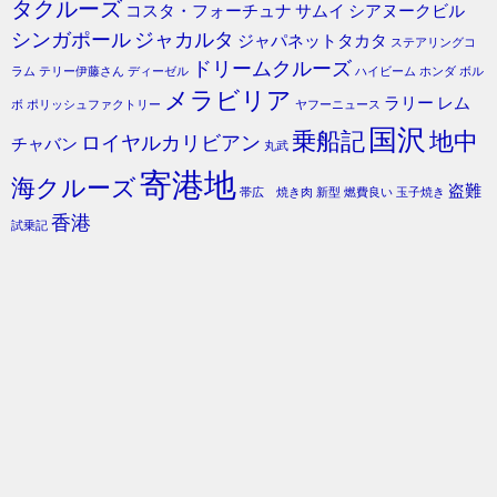
タクルーズ
コスタ・フォーチュナ
サムイ
シアヌークビル
シンガポール
ジャカルタ
ジャパネットタカタ
ステアリングコ
ドリームクルーズ
ラム
テリー伊藤さん
ディーゼル
ハイビーム
ホンダ
ボル
メラビリア
ラリー
レム
ボ
ポリッシュファクトリー
ヤフーニュース
国沢
乗船記
地中
ロイヤルカリビアン
チャバン
丸武
寄港地
海クルーズ
盗難
帯広 焼き肉
新型
燃費良い
玉子焼き
香港
試乗記