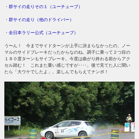
・
群サイの走りその１（ユーチューブ）
・
群サイの走り（他のドライバー）
・
全日本ラリー公式（ユーチューブ）
う〜ん！ 今までサイドターンが上手に決まらなかったの、ノー
マルのサイドブレーキだったからなのね。調子に乗って２つ目の
１８０度ターンもサイブレーキ。今度は曲がり終わる前からアク
セル踏む！ これまた重い感じですが‥‥。後で見てた人に聞い
たら「大ウケでしたよ」。楽しんでもらえてナンボ！