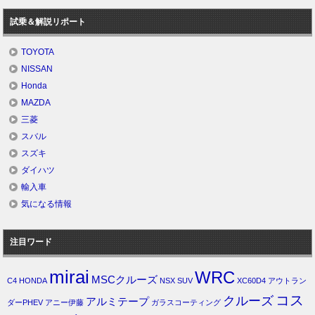
試乗＆解説リポート
TOYOTA
NISSAN
Honda
MAZDA
三菱
スバル
スズキ
ダイハツ
輸入車
気になる情報
注目ワード
mirai
WRC
MSCクルーズ
C4
HONDA
NSX
SUV
XC60D4
アウトラン
コス
クルーズ
アルミテープ
ダーPHEV
アニー伊藤
ガラスコーティング