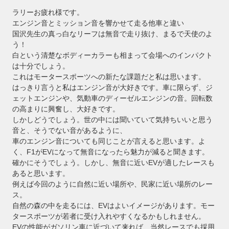
ラリーお疲れ様です。
エンジン音とミッション音を響かせて走る他車と違い
国沢先生の真っ白なリーフは無音で走り抜け、まるで天使のよ
う！
白という清楚なボディーカラーも相まって会場へのインパクト
は十分でしょう。
これはモータースポーツへの新たな課題だと私は思います。
はっきり言うと私はエンジン音が大好きです。車に限らず、ジ
ェットエンジンや、気動車のディーゼルエンジンの音。回転数
の高まりに興奮し、大好きです。
しかしどうでしょう。世の中には聞いていて気持ちいいと思う
音と、そうでない音があるように、
車のエンジン音についても同じことが言えると思います。よ
く、F1がEVになって無音になったら魅力が減ると聞きます。
確かにそうでしょう。しかし、無音に近いEVが適したレースも
あると思います。
例えば今回のように自然に近い場所や、民家に近い場所のレー
ス。
自然の森の中を走るには、EVはよいイメージがあります。モー
タースポーツが若者に受け入れやすくなるかもしれません。
EVの性能がガソリン車に近づいて来れば、当然レースでも採用