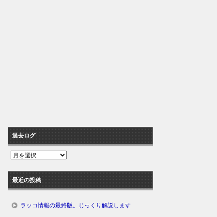
過去ログ
過
去
ロ
最近の投稿
グ
ラッコ情報の最終版。じっくり解説します