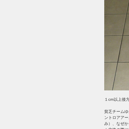
１cm以上後
貧乏チームゆ
ントロアアー
み）、なぜか