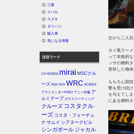
三菱
スバル
スズキ
ダイハツ
輸入車
左から二人目
気になる情報
タイ風ラーメ
って本格的な
注目ワード
ッサの燃料タ
形状した物体
mirai
MSCクル
C4
HONDA
WRC
もちろん競技
ーズ
NSX
SUV
XC60D4
撃を受け続け
ア
アウトランダーPHEV
アニー伊藤
を与えてしま
ルミテープ
ガラスコーティング
にある燃料タ
コスタクル
クルーズ
ーズ
コスタ・フォーチュ
ナ
サムイ
シアヌークビル
シンガポール
ジャカル