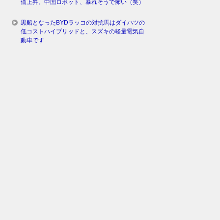
価上昇。中国ロボット、暴れそうで怖い（笑）
黒船となったBYDラッコの対抗馬はダイハツの
低コストハイブリッドと、スズキの軽量電気自
動車です