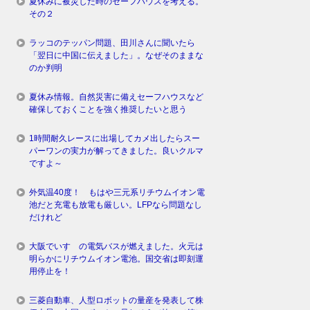
夏休みに被災した時のセーフハウスを考える。
その２
ラッコのテッパン問題、田川さんに聞いたら
「翌日に中国に伝えました」。なぜそのままな
のか判明
夏休み情報。自然災害に備えセーフハウスなど
確保しておくことを強く推奨したいと思う
1時間耐久レースに出場してカメ出したらスー
パーワンの実力が解ってきました。良いクルマ
ですよ～
外気温40度！ もはや三元系リチウムイオン電
池だと充電も放電も厳しい。LFPなら問題なし
だけれど
大阪でいすゞの電気バスが燃えました。火元は
明らかにリチウムイオン電池。国交省は即刻運
用停止を！
三菱自動車、人型ロボットの量産を発表して株