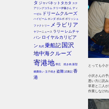
タ
ジャパネットタカタ
ステ
アリングコラム
テリー伊藤さん
ディ
ドリームクルーズ
ーゼル
ハイビーム
ホンダ
ボルボ
ポリッシュ
メラビリア
ファクトリー
ラリー
レムチャ
ヤフーニュース
ロイヤルカリビア
バン
国沢
乗船記
ン
丸武
地中海クルーズ
寄港地
帯広 焼き肉
新型
とっても小さ
香
盗難
燃費良い
玉子焼き
試乗記
小沢さんの予
港
悪い方に読み
草君と二人が
作業しなけれ