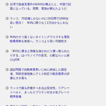
台湾で急速充電中のbX4Xが燃えたと、中国で話
題になっている。実際、電池が燃えたようだ
ラッコ、70店舗しかないのに10日間で1000台
近い受注！ 年内に限りなく1万台かもしれな
い
年内のそう遠くないタイミングでスズキも電気
軽乗用車を発表へ。ラッコより安い可能性大
「BYDに乗ると情報を抜かれたり乗っ取られた
りする」はパラノイアの妄言。心配ならシム抜
けばOK
認証問題で自動車業界いじめに終始した国交
省、羽田空港危険ニアミス対応で航空業界の評
価もガタ落ち
ラッコで最も評価すべき点は安全性。リアシー
トベルト、きっちりプリテン付きが全グレード
標準装備