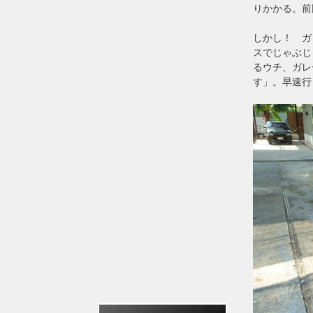
りかかる。前
しかし！ ガ
スでじゃぶじ
るウチ、ガレ
す」。早速行