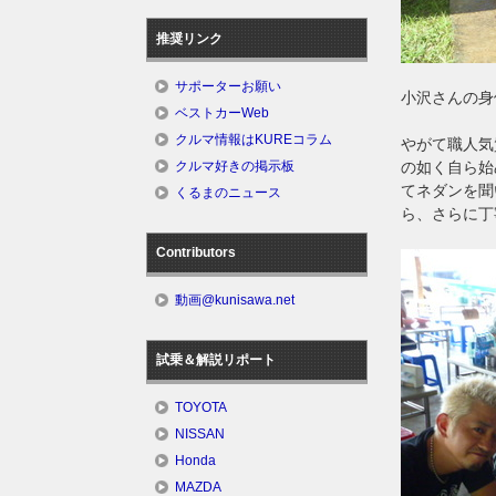
推奨リンク
サポーターお願い
小沢さんの身
ベストカーWeb
クルマ情報はKUREコラム
やがて職人気
クルマ好きの掲示板
の如く自ら始
てネダンを聞
くるまのニュース
ら、さらに丁
Contributors
動画@kunisawa.net
試乗＆解説リポート
TOYOTA
NISSAN
Honda
MAZDA