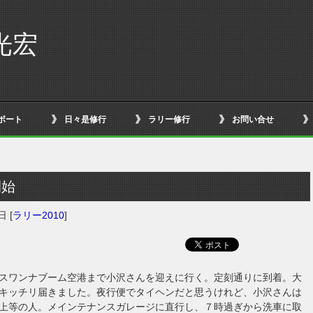
光宏
ボート
日々是修行
ラリー修行
お問い合せ
開始
2日
[
ラリー2010
]
スワンナブーム空港まで小沢さんを迎えに行く。定刻通りに到着。大
キッチリ届きました。夜行便でタイヘンだと思うけれど、小沢さんは
上等の人。メインテナンスガレージに直行し、７時過ぎから洗車に取