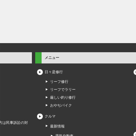
メニュー
日々是修行
リーフ修行
リーフでラリー
厳しい釣り修行
おやぢバイク
クルマ
方は民事訴訟の対
最新情報