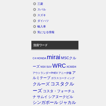
三菱
スバル
スズキ
ダイハツ
輸入車
気になる情報
注目ワード
mirai
MSCクル
C4
HONDA
WRC
ーズ
NSX
SUV
XC60D4
ア
アウトランダーPHEV
アニー伊藤
ルミテープ
ガラスコーティング
コスタクル
クルーズ
ーズ
コスタ・フォーチュ
ナ
サムイ
シアヌークビル
シンガポール
ジャカル