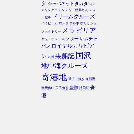
タ
ジャパネットタカタ
ステ
アリングコラム
テリー伊藤さん
ディ
ドリームクルーズ
ーゼル
ハイビーム
ホンダ
ボルボ
ポリッシュ
メラビリア
ファクトリー
ラリー
レムチャ
ヤフーニュース
ロイヤルカリビア
バン
国沢
乗船記
ン
丸武
地中海クルーズ
寄港地
帯広 焼き肉
新型
香
盗難
燃費良い
玉子焼き
試乗記
港