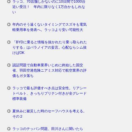
ラッコ、70店舗しかないのに10日間で1000台
近い受注！ 年内に限りなく1万台かもしれな
い
年内のそう遠くないタイミングでスズキも電気
軽乗用車を発表へ。ラッコより安い可能性大
「BYDに乗ると情報を抜かれたり乗っ取られた
りする」はパラノイアの妄言。心配ならシム抜
けばOK
認証問題で自動車業界いじめに終始した国交
省、羽田空港危険ニアミス対応で航空業界の評
価もガタ落ち
ラッコで最も評価すべき点は安全性。リアシー
トベルト、きっちりプリテン付きが全グレード
標準装備
夏休みに被災した時のセーフハウスを考える。
その２
ラッコのテッパン問題、田川さんに聞いたら