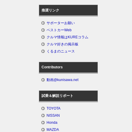
推奨リンク
サポーターお願い
ベストカーWeb
クルマ情報はKUREコラム
クルマ好きの掲示板
くるまのニュース
Contributors
動画@kunisawa.net
試乗＆解説リポート
TOYOTA
NISSAN
Honda
MAZDA