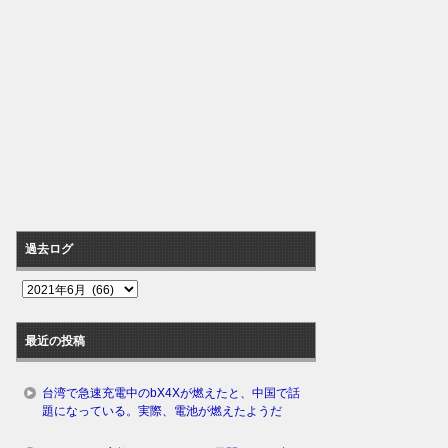
過去ログ
過
去
ロ
最近の投稿
グ
台湾で急速充電中のbX4Xが燃えたと、中国で話
題になっている。実際、電池が燃えたようだ