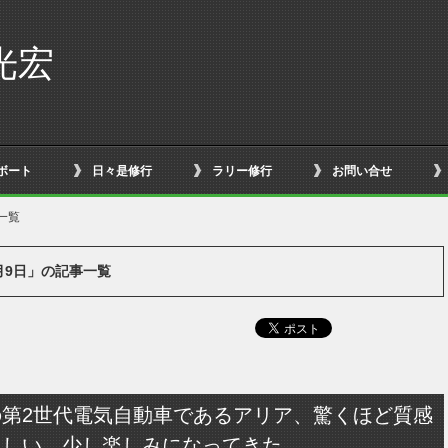
光宏
ボート
日々是修行
ラリー修行
お問い合せ
一覧
6月9日」の記事一覧
の第2世代電気自動車であるアリア、驚くほど質感
らしい。少し楽しみになってきた