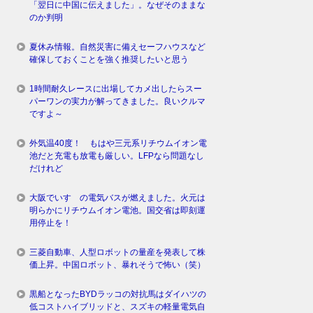
「翌日に中国に伝えました」。なぜそのままな
のか判明
夏休み情報。自然災害に備えセーフハウスなど
確保しておくことを強く推奨したいと思う
1時間耐久レースに出場してカメ出したらスー
パーワンの実力が解ってきました。良いクルマ
ですよ～
外気温40度！ もはや三元系リチウムイオン電
池だと充電も放電も厳しい。LFPなら問題なし
だけれど
大阪でいすゞの電気バスが燃えました。火元は
明らかにリチウムイオン電池。国交省は即刻運
用停止を！
三菱自動車、人型ロボットの量産を発表して株
価上昇。中国ロボット、暴れそうで怖い（笑）
黒船となったBYDラッコの対抗馬はダイハツの
低コストハイブリッドと、スズキの軽量電気自