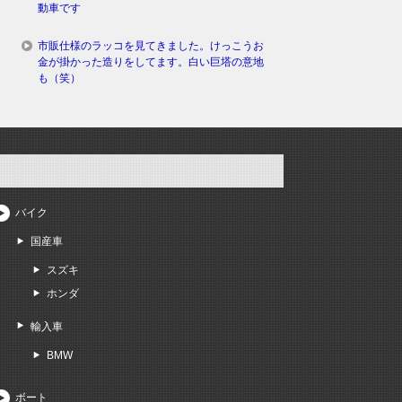
動車です
市販仕様のラッコを見てきました。けっこうお
金が掛かった造りをしてます。白い巨塔の意地
も（笑）
バイク
国産車
スズキ
ホンダ
輸入車
BMW
ボート