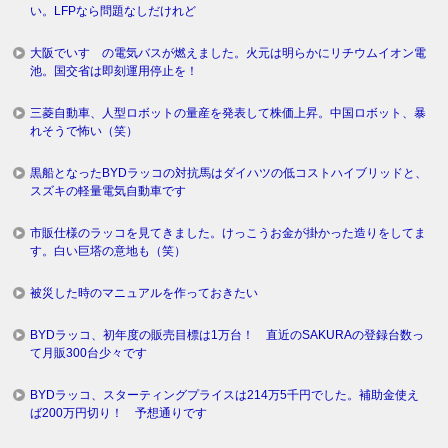
い。LFPなら問題なしだけれど
大阪でいすゞの電気バスが燃えました。火元は明らかにリチウムイオン電
池。国交省は即刻運用停止を！
三菱自動車、人型ロボットの量産を発表して株価上昇。中国ロボット、暴
れそうで怖い（笑）
黒船となったBYDラッコの対抗馬はダイハツの低コストハイブリッドと、
スズキの軽量電気自動車です
市販仕様のラッコを見てきました。けっこうお金が掛かった造りをしてま
す。白い巨塔の意地も（笑）
被災した時のマニュアルを作っておきたい
BYDラッコ、初年度の販売目標は1万台！ 直近のSAKURAの登録台数っ
て月販300台少々です
BYDラッコ、スターティングプライスは214万5千円でした。補助金使え
ば200万円切り！ 予想通りです