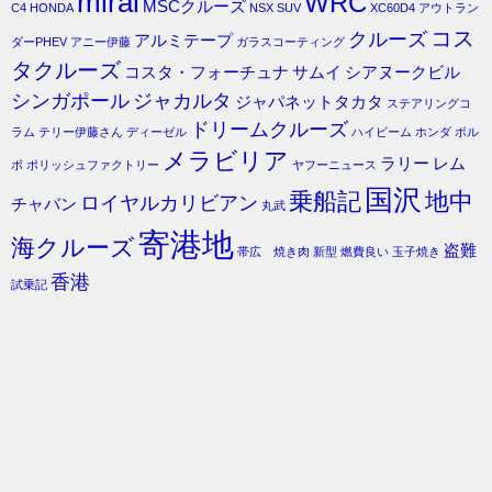
mirai
WRC
MSCクルーズ
C4
HONDA
NSX
SUV
XC60D4
アウトラン
コス
クルーズ
アルミテープ
ダーPHEV
アニー伊藤
ガラスコーティング
タクルーズ
コスタ・フォーチュナ
サムイ
シアヌークビル
シンガポール
ジャカルタ
ジャパネットタカタ
ステアリングコ
ドリームクルーズ
ラム
テリー伊藤さん
ディーゼル
ハイビーム
ホンダ
ボル
メラビリア
ラリー
レム
ボ
ポリッシュファクトリー
ヤフーニュース
国沢
乗船記
地中
ロイヤルカリビアン
チャバン
丸武
寄港地
海クルーズ
盗難
帯広 焼き肉
新型
燃費良い
玉子焼き
香港
試乗記