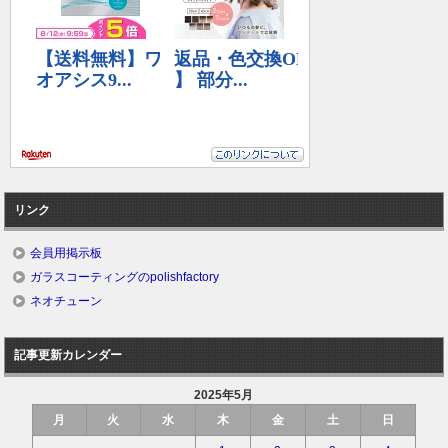
リンク
会員用掲示板
ガラスコーティングのpolishfactory
ネオチューン
記事更新カレンダー
2025年5月
月
火
水
木
金
土
日