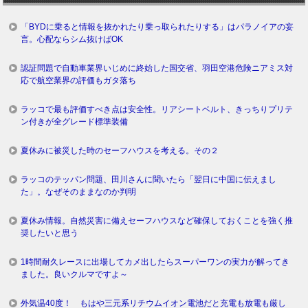
「BYDに乗ると情報を抜かれたり乗っ取られたりする」はパラノイアの妄
言。心配ならシム抜けばOK
認証問題で自動車業界いじめに終始した国交省、羽田空港危険ニアミス対
応で航空業界の評価もガタ落ち
ラッコで最も評価すべき点は安全性。リアシートベルト、きっちりプリテ
ン付きが全グレード標準装備
夏休みに被災した時のセーフハウスを考える。その２
ラッコのテッパン問題、田川さんに聞いたら「翌日に中国に伝えまし
た」。なぜそのままなのか判明
夏休み情報。自然災害に備えセーフハウスなど確保しておくことを強く推
奨したいと思う
1時間耐久レースに出場してカメ出したらスーパーワンの実力が解ってき
ました。良いクルマですよ～
外気温40度！ もはや三元系リチウムイオン電池だと充電も放電も厳し