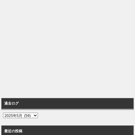
過去ログ
過
去
ロ
最近の投稿
グ