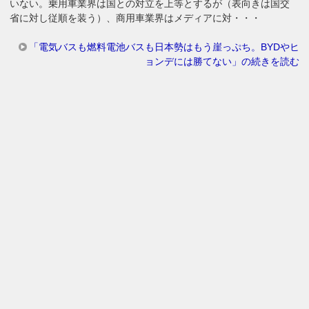
いない。乗用車業界は国との対立を上等とするが（表向きは国交
省に対し従順を装う）、商用車業界はメディアに対・・・
「電気バスも燃料電池バスも日本勢はもう崖っぷち。BYDやヒ
ョンデには勝てない」の続きを読む