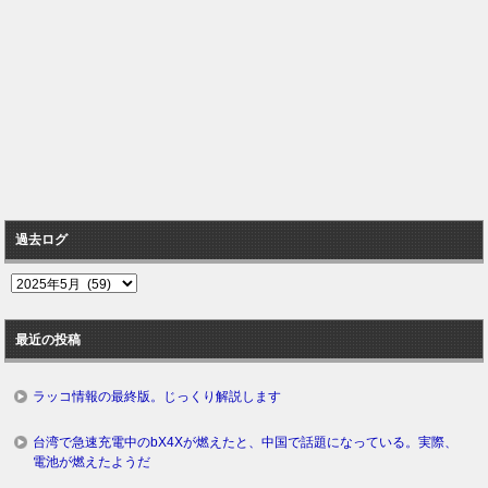
過去ログ
過
去
ロ
最近の投稿
グ
ラッコ情報の最終版。じっくり解説します
台湾で急速充電中のbX4Xが燃えたと、中国で話題になっている。実際、
電池が燃えたようだ