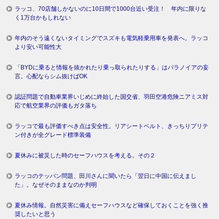
ラッコ、70店舗しかないのに10日間で1000台近い受注！ 年内に限りな
く1万台かもしれない
年内のそう遠くないタイミングでスズキも電気軽乗用車を発表へ。ラッコ
より安い可能性大
「BYDに乗ると情報を抜かれたり乗っ取られたりする」はパラノイアの妄
言。心配ならシム抜けばOK
認証問題で自動車業界いじめに終始した国交省、羽田空港危険ニアミス対
応で航空業界の評価もガタ落ち
ラッコで最も評価すべき点は安全性。リアシートベルト、きっちりプリテ
ン付きが全グレード標準装備
夏休みに被災した時のセーフハウスを考える。その２
ラッコのテッパン問題、田川さんに聞いたら「翌日に中国に伝えまし
た」。なぜそのままなのか判明
夏休み情報。自然災害に備えセーフハウスなど確保しておくことを強く推
奨したいと思う