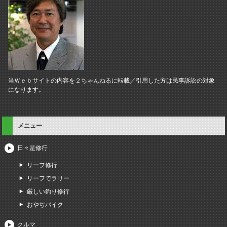
当Ｗｅｂサイトの内容を２ちゃんねるに転載／引用した方は民事訴訟の対象
になります。
メニュー
日々是修行
リーフ修行
リーフでラリー
厳しい釣り修行
おやぢバイク
クルマ