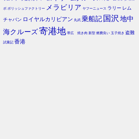
メラビリア
ラリー
レム
ボ
ポリッシュファクトリー
ヤフーニュース
国沢
乗船記
地中
ロイヤルカリビアン
チャバン
丸武
寄港地
海クルーズ
盗難
帯広 焼き肉
新型
燃費良い
玉子焼き
香港
試乗記