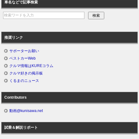
車名などで記事検索
推奨リンク
サポーターお願い
ベストカーWeb
クルマ情報はKUREコラム
クルマ好きの掲示板
くるまのニュース
Contributors
動画@kunisawa.net
試乗＆解説リポート