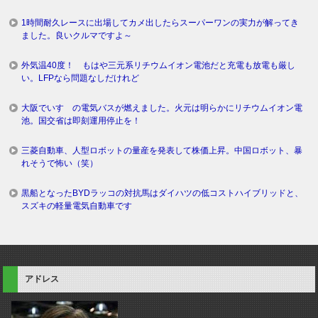
1時間耐久レースに出場してカメ出したらスーパーワンの実力が解ってき
ました。良いクルマですよ～
外気温40度！ もはや三元系リチウムイオン電池だと充電も放電も厳し
い。LFPなら問題なしだけれど
大阪でいすゞの電気バスが燃えました。火元は明らかにリチウムイオン電
池。国交省は即刻運用停止を！
三菱自動車、人型ロボットの量産を発表して株価上昇。中国ロボット、暴
れそうで怖い（笑）
黒船となったBYDラッコの対抗馬はダイハツの低コストハイブリッドと、
スズキの軽量電気自動車です
アドレス