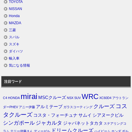
TOYOTA
NISSAN
Honda
MAZDA
三菱
スバル
スズキ
ダイハツ
輸入車
気になる情報
注目ワード
mirai
WRC
MSCクルーズ
C4
HONDA
NSX
SUV
XC60D4
アウトラン
コス
クルーズ
アルミテープ
ダーPHEV
アニー伊藤
ガラスコーティング
タクルーズ
コスタ・フォーチュナ
サムイ
シアヌークビル
シンガポール
ジャカルタ
ジャパネットタカタ
ステアリングコ
ドリームクルーズ
ラム
テリー伊藤さん
ディーゼル
ハイビーム
ホンダ
ボル