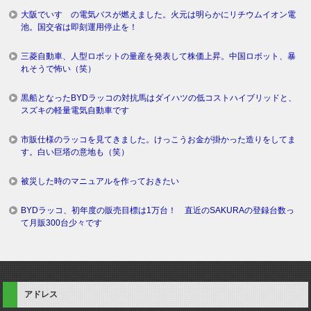
大阪でいすゞの電気バスが燃えました。火元は明らかにリチウムイオン電
池。国交省は即刻運用停止を！
三菱自動車、人型ロボットの量産を発表して株価上昇。中国ロボット、暴
れそうで怖い（笑）
黒船となったBYDラッコの対抗馬はダイハツの低コストハイブリッドと、
スズキの軽量電気自動車です
市販仕様のラッコを見てきました。けっこうお金が掛かった造りをしてま
す。白い巨塔の意地も（笑）
被災した時のマニュアルを作っておきたい
BYDラッコ、初年度の販売目標は1万台！ 直近のSAKURAの登録台数っ
て月販300台少々です
アドレス