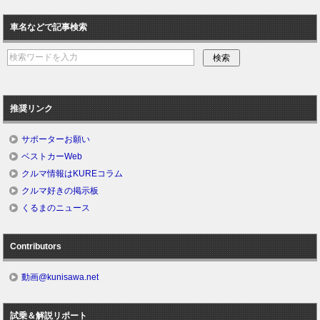
車名などで記事検索
推奨リンク
サポーターお願い
ベストカーWeb
クルマ情報はKUREコラム
クルマ好きの掲示板
くるまのニュース
Contributors
動画@kunisawa.net
試乗＆解説リポート