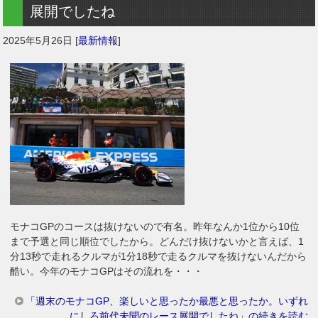
展開でしたね
2025年5月26日
[
最新情報
]
モナコGPのコースは抜けないので有名。昨年なんか1位から10位
まで予選と同じ順位でしたから。どんだけ抜けないかと言えば、1
分13秒で走れるクルマが1分18秒で走るクルマを抜けないんだから
酷い。今年のモナコGPはその流れを・・・
「週末のモナコGP、楽しいと思ったか最悪と思ったか。いずれ
にしろ前代未聞のレース展開でしたね」の続きを読む