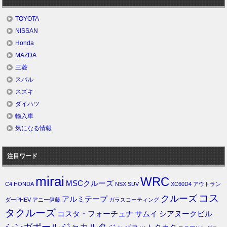
TOYOTA
NISSAN
Honda
MAZDA
三菱
スバル
スズキ
ダイハツ
輸入車
気になる情報
注目ワード
mirai
WRC
MSCクルーズ
C4
HONDA
NSX
SUV
XC60D4
アウトラン
コス
クルーズ
アルミテープ
ダーPHEV
アニー伊藤
ガラスコーティング
タクルーズ
コスタ・フォーチュナ
サムイ
シアヌークビル
シンガポール
ジャカルタ