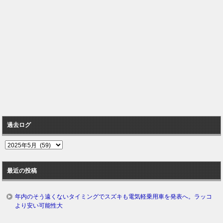
過去ログ
過
去
ロ
最近の投稿
グ
年内のそう遠くないタイミングでスズキも電気軽乗用車を発表へ。ラッコ
より安い可能性大