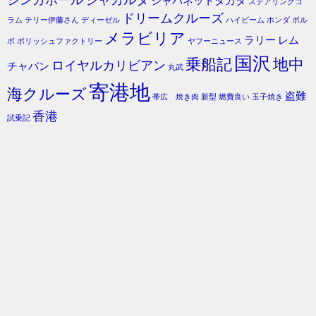
ジャパネットタカタ
ステアリングコ
ドリームクルーズ
ラム
テリー伊藤さん
ディーゼル
ハイビーム
ホンダ
ボル
メラビリア
ラリー
レム
ボ
ポリッシュファクトリー
ヤフーニュース
国沢
乗船記
地中
ロイヤルカリビアン
チャバン
丸武
寄港地
海クルーズ
盗難
帯広 焼き肉
新型
燃費良い
玉子焼き
香港
試乗記