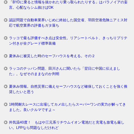
「BYDに乗ると情報を抜かれたり乗っ取られたりする」はパラノイアの妄
言。心配ならシム抜けばOK
認証問題で自動車業界いじめに終始した国交省、羽田空港危険ニアミス対
応で航空業界の評価もガタ落ち
ラッコで最も評価すべき点は安全性。リアシートベルト、きっちりプリテ
ン付きが全グレード標準装備
夏休みに被災した時のセーフハウスを考える。その２
ラッコのテッパン問題、田川さんに聞いたら「翌日に中国に伝えまし
た」。なぜそのままなのか判明
夏休み情報。自然災害に備えセーフハウスなど確保しておくことを強く推
奨したいと思う
1時間耐久レースに出場してカメ出したらスーパーワンの実力が解ってき
ました。良いクルマですよ～
外気温40度！ もはや三元系リチウムイオン電池だと充電も放電も厳し
い。LFPなら問題なしだけれど