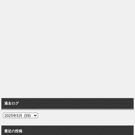
過去ログ
過
去
ロ
最近の投稿
グ