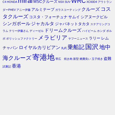
mirai
WRC
MSCクルーズ
C4
HONDA
NSX
SUV
XC60D4
アウトラン
コス
クルーズ
アルミテープ
ダーPHEV
アニー伊藤
ガラスコーティング
タクルーズ
コスタ・フォーチュナ
サムイ
シアヌークビル
シンガポール
ジャカルタ
ジャパネットタカタ
ステアリングコ
ドリームクルーズ
ラム
テリー伊藤さん
ディーゼル
ハイビーム
ホンダ
ボル
メラビリア
ラリー
レム
ボ
ポリッシュファクトリー
ヤフーニュース
国沢
乗船記
地中
ロイヤルカリビアン
チャバン
丸武
寄港地
海クルーズ
盗難
帯広 焼き肉
新型
燃費良い
玉子焼き
香港
試乗記