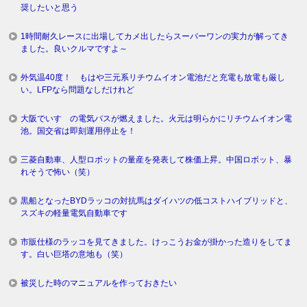
奨したいと思う
1時間耐久レースに出場してカメ出したらスーパーワンの実力が解ってき
ました。良いクルマですよ～
外気温40度！ もはや三元系リチウムイオン電池だと充電も放電も厳し
い。LFPなら問題なしだけれど
大阪でいすゞの電気バスが燃えました。火元は明らかにリチウムイオン電
池。国交省は即刻運用停止を！
三菱自動車、人型ロボットの量産を発表して株価上昇。中国ロボット、暴
れそうで怖い（笑）
黒船となったBYDラッコの対抗馬はダイハツの低コストハイブリッドと、
スズキの軽量電気自動車です
市販仕様のラッコを見てきました。けっこうお金が掛かった造りをしてま
す。白い巨塔の意地も（笑）
被災した時のマニュアルを作っておきたい