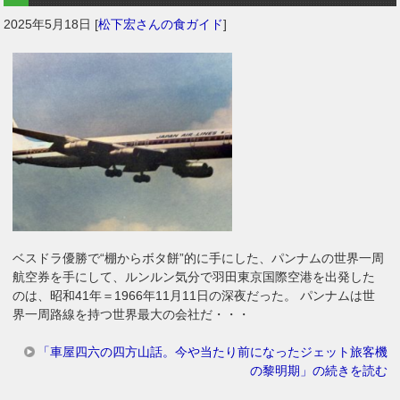
2025年5月18日
[
松下宏さんの食ガイド
]
ベスドラ優勝で“棚からボタ餅”的に手にした、パンナムの世界一周
航空券を手にして、ルンルン気分で羽田東京国際空港を出発した
のは、昭和41年＝1966年11月11日の深夜だった。 パンナムは世
界一周路線を持つ世界最大の会社だ・・・
「車屋四六の四方山話。今や当たり前になったジェット旅客機
の黎明期」の続きを読む