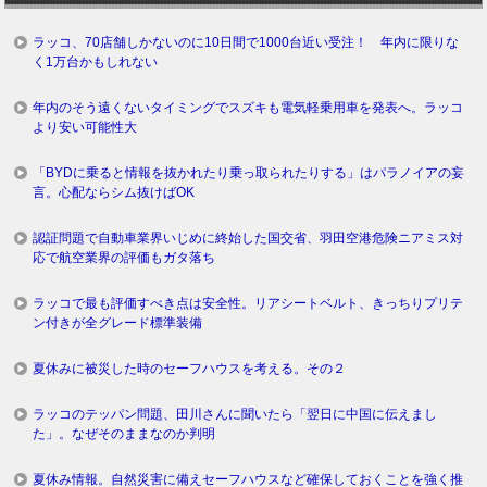
ラッコ、70店舗しかないのに10日間で1000台近い受注！ 年内に限りな
く1万台かもしれない
年内のそう遠くないタイミングでスズキも電気軽乗用車を発表へ。ラッコ
より安い可能性大
「BYDに乗ると情報を抜かれたり乗っ取られたりする」はパラノイアの妄
言。心配ならシム抜けばOK
認証問題で自動車業界いじめに終始した国交省、羽田空港危険ニアミス対
応で航空業界の評価もガタ落ち
ラッコで最も評価すべき点は安全性。リアシートベルト、きっちりプリテ
ン付きが全グレード標準装備
夏休みに被災した時のセーフハウスを考える。その２
ラッコのテッパン問題、田川さんに聞いたら「翌日に中国に伝えまし
た」。なぜそのままなのか判明
夏休み情報。自然災害に備えセーフハウスなど確保しておくことを強く推