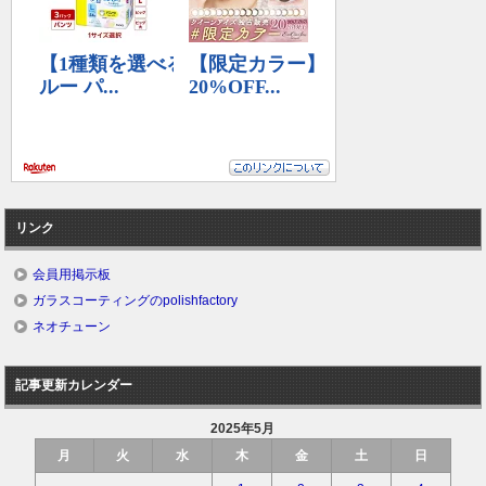
リンク
会員用掲示板
ガラスコーティングのpolishfactory
ネオチューン
記事更新カレンダー
2025年5月
月
火
水
木
金
土
日