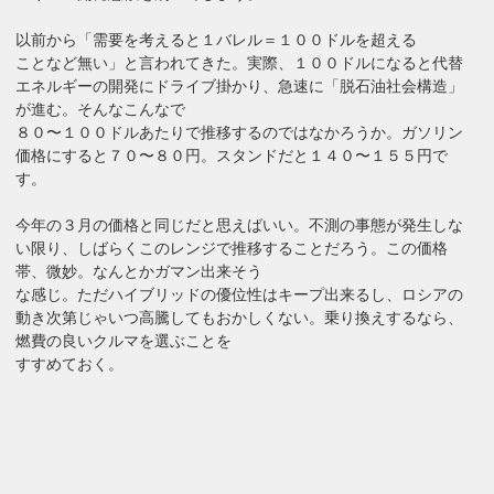
以前から「需要を考えると１バレル＝１００ドルを超える
ことなど無い」と言われてきた。実際、１００ドルになると代替
エネルギーの開発にドライブ掛かり、急速に「脱石油社会構造」
が進む。そんなこんなで
８０〜１００ドルあたりで推移するのではなかろうか。ガソリン
価格にすると７０〜８０円。スタンドだと１４０〜１５５円で
す。
今年の３月の価格と同じだと思えばいい。不測の事態が発生しな
い限り、しばらくこのレンジで推移することだろう。この価格
帯、微妙。なんとかガマン出来そう
な感じ。ただハイブリッドの優位性はキープ出来るし、ロシアの
動き次第じゃいつ高騰してもおかしくない。乗り換えするなら、
燃費の良いクルマを選ぶことを
すすめておく。