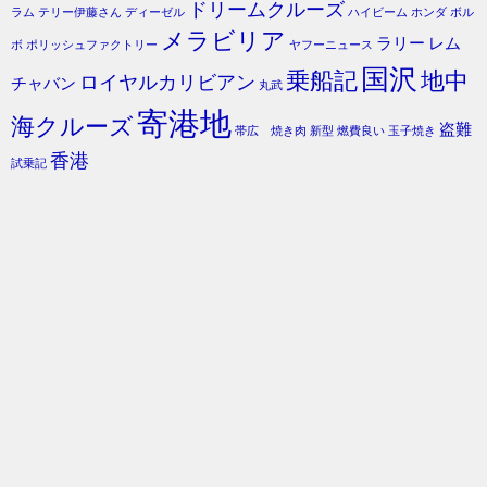
ドリームクルーズ
ラム
テリー伊藤さん
ディーゼル
ハイビーム
ホンダ
ボル
メラビリア
ラリー
レム
ボ
ポリッシュファクトリー
ヤフーニュース
国沢
乗船記
地中
ロイヤルカリビアン
チャバン
丸武
寄港地
海クルーズ
盗難
帯広 焼き肉
新型
燃費良い
玉子焼き
香港
試乗記