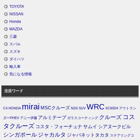
TOYOTA
NISSAN
Honda
MAZDA
三菱
スバル
スズキ
ダイハツ
輸入車
気になる情報
注目ワード
mirai
WRC
MSCクルーズ
C4
HONDA
NSX
SUV
XC60D4
アウトラン
コス
クルーズ
アルミテープ
ダーPHEV
アニー伊藤
ガラスコーティング
タクルーズ
コスタ・フォーチュナ
サムイ
シアヌークビル
シンガポール
ジャカルタ
ジャパネットタカタ
ステアリングコ