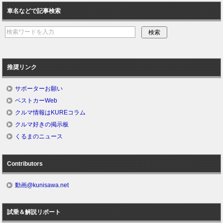
車名などで記事検索
推奨リンク
サポーターお願い
ベストカーWeb
クルマ情報はKUREコラム
クルマ好きの掲示板
くるまのニュース
Contributors
動画@kunisawa.net
試乗＆解説リポート