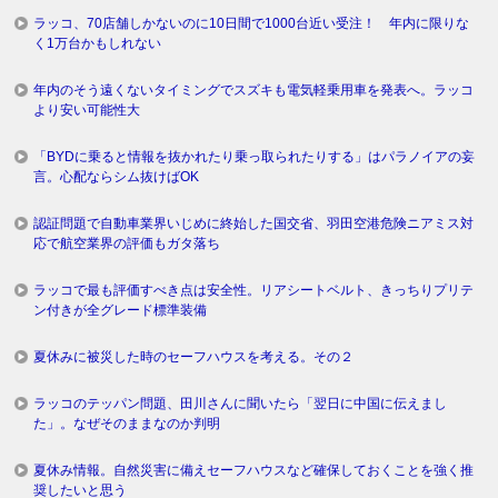
ラッコ、70店舗しかないのに10日間で1000台近い受注！ 年内に限りな
く1万台かもしれない
年内のそう遠くないタイミングでスズキも電気軽乗用車を発表へ。ラッコ
より安い可能性大
「BYDに乗ると情報を抜かれたり乗っ取られたりする」はパラノイアの妄
言。心配ならシム抜けばOK
認証問題で自動車業界いじめに終始した国交省、羽田空港危険ニアミス対
応で航空業界の評価もガタ落ち
ラッコで最も評価すべき点は安全性。リアシートベルト、きっちりプリテ
ン付きが全グレード標準装備
夏休みに被災した時のセーフハウスを考える。その２
ラッコのテッパン問題、田川さんに聞いたら「翌日に中国に伝えまし
た」。なぜそのままなのか判明
夏休み情報。自然災害に備えセーフハウスなど確保しておくことを強く推
奨したいと思う