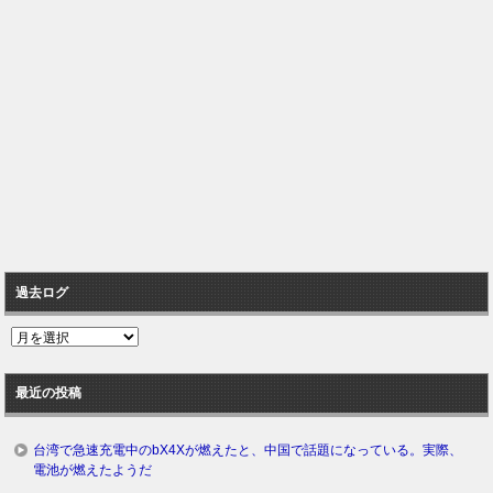
過去ログ
過
去
ロ
最近の投稿
グ
台湾で急速充電中のbX4Xが燃えたと、中国で話題になっている。実際、
電池が燃えたようだ