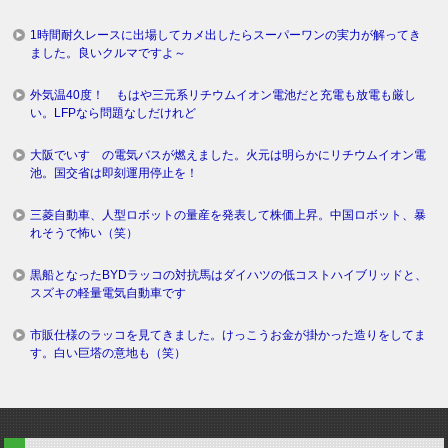
1時間耐久レースに出場してカメ出したらスーパーワンの実力が解ってき
ました。良いクルマですよ～
外気温40度！ もはや三元系リチウムイオン電池だと充電も放電も厳し
い。LFPなら問題なしだけれど
大阪でいすゞの電気バスが燃えました。火元は明らかにリチウムイオン電
池。国交省は即刻運用停止を！
三菱自動車、人型ロボットの量産を発表して株価上昇。中国ロボット、暴
れそうで怖い（笑）
黒船となったBYDラッコの対抗馬はダイハツの低コストハイブリッドと、
スズキの軽量電気自動車です
市販仕様のラッコを見てきました。けっこうお金が掛かった造りをしてま
す。白い巨塔の意地も（笑）