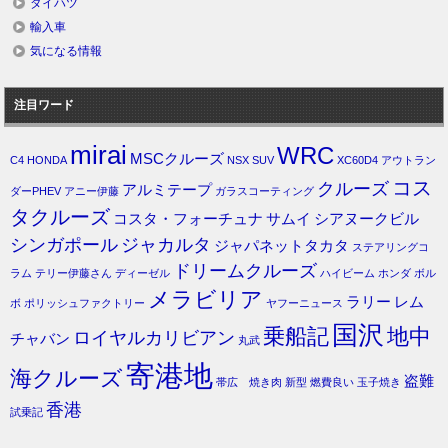
ダイハツ
輸入車
気になる情報
注目ワード
mirai
WRC
MSCクルーズ
C4
HONDA
NSX
SUV
XC60D4
アウトラン
コス
クルーズ
アルミテープ
ダーPHEV
アニー伊藤
ガラスコーティング
タクルーズ
コスタ・フォーチュナ
サムイ
シアヌークビル
シンガポール
ジャカルタ
ジャパネットタカタ
ステアリングコ
ドリームクルーズ
ラム
テリー伊藤さん
ディーゼル
ハイビーム
ホンダ
ボル
メラビリア
ラリー
レム
ボ
ポリッシュファクトリー
ヤフーニュース
国沢
乗船記
地中
ロイヤルカリビアン
チャバン
丸武
寄港地
海クルーズ
盗難
帯広 焼き肉
新型
燃費良い
玉子焼き
香港
試乗記