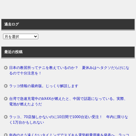
過去ログ
過
去
ロ
最近の投稿
グ
日本の教習所ってナニを教えているのか？ 夏休みはヘタクソだらけにな
るので十分注意を！
ラッコ情報の最終版。じっくり解説します
台湾で急速充電中のbX4Xが燃えたと、中国で話題になっている。実際、
電池が燃えたようだ
ラッコ、70店舗しかないのに10日間で1000台近い受注！ 年内に限りな
く1万台かもしれない
年内のそう遠くないタイミングでスズキも電気軽乗用車を発表へ。ラッコ