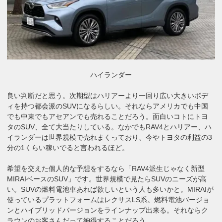
ハイランダー
良い判断だと思う。次期型はハリアーより一回り広い大きいボデ
ィを持つ都会派のSUVになるらしい。それならアメリカでも中国
でも中東でもアセアンでも売れることだろう。面白いコトにトヨ
タのSUV、全て大当たりしている。なかでもRAV4とハリアー、ハ
イランダーは世界規模で売れまくっており、今やトヨタの利益の3
分の1くらい稼いでると言われるほど。
希望を交えた個人的な予想をするなら「RAV4派生じゃなく新型
MIRAIベースのSUV」です。世界規模で見たらSUVのニーズが高
い。SUVの燃料電池車あれば欲しいという人も多いかと。MIRAIが
使っているプラットフォームはレクサスLS系。燃料電池バージョ
ンとハイブリッドバージョンをラインナップ出来る。それならク
ラウンのお客さんだって納得することだろう。