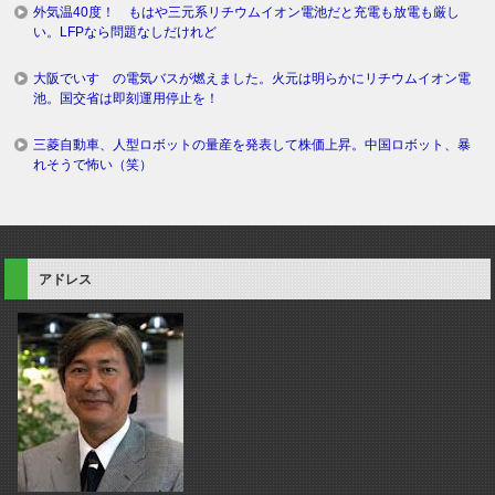
外気温40度！ もはや三元系リチウムイオン電池だと充電も放電も厳し
い。LFPなら問題なしだけれど
大阪でいすゞの電気バスが燃えました。火元は明らかにリチウムイオン電
池。国交省は即刻運用停止を！
三菱自動車、人型ロボットの量産を発表して株価上昇。中国ロボット、暴
れそうで怖い（笑）
アドレス