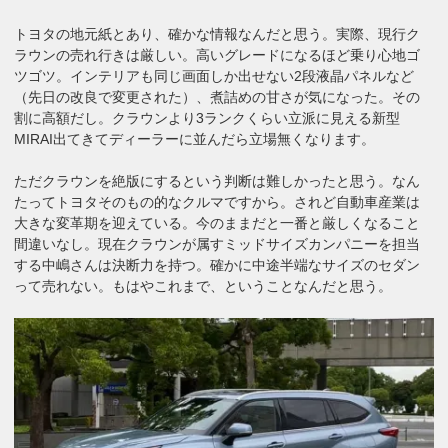
トヨタの地元紙とあり、確かな情報なんだと思う。実際、現行ク
ラウンの売れ行きは厳しい。高いグレードになるほど乗り心地ゴ
ツゴツ。インテリアも同じ画面しか出せない2段液晶パネルなど
（先日の改良で変更された）、煮詰めの甘さが気になった。その
割に高額だし。クラウンより3ランクくらい立派に見える新型
MIRAI出てきてディーラーに並んだら立場無くなります。
ただクラウンを絶版にするという判断は難しかったと思う。なん
たってトヨタそのもの的なクルマですから。されど自動車産業は
大きな変革期を迎えている。今のままだと一番と厳しくなること
間違いなし。現在クラウンが属すミッドサイズカンパニーを担当
する中嶋さんは決断力を持つ。確かに中途半端なサイズのセダン
って売れない。もはやこれまで、ということなんだと思う。