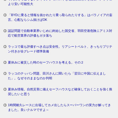
より安い可能性大
「BYDに乗ると情報を抜かれたり乗っ取られたりする」はパラノイアの妄
言。心配ならシム抜けばOK
認証問題で自動車業界いじめに終始した国交省、羽田空港危険ニアミス対
応で航空業界の評価もガタ落ち
ラッコで最も評価すべき点は安全性。リアシートベルト、きっちりプリテ
ン付きが全グレード標準装備
夏休みに被災した時のセーフハウスを考える。その２
ラッコのテッパン問題、田川さんに聞いたら「翌日に中国に伝えまし
た」。なぜそのままなのか判明
夏休み情報。自然災害に備えセーフハウスなど確保しておくことを強く推
奨したいと思う
1時間耐久レースに出場してカメ出したらスーパーワンの実力が解ってき
ました。良いクルマですよ～