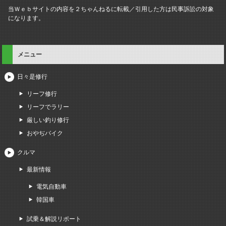
当Ｗｅｂサイトの内容を２ちゃんねるに転載／引用した方は民事訴訟の対象
になります。
メニュー
日々是修行
リーフ修行
リーフでラリー
厳しい釣り修行
おやぢバイク
クルマ
最新情報
電気自動車
韓国車
試乗＆解説リポート