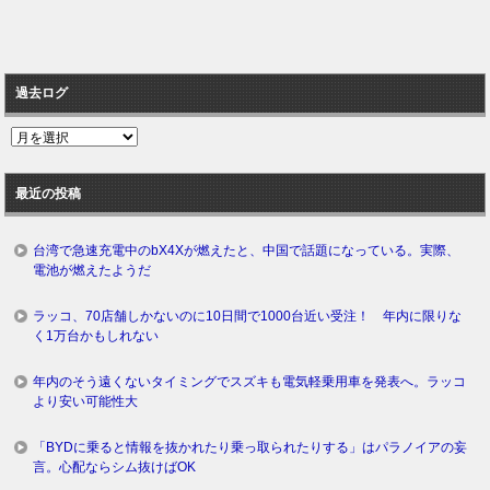
過去ログ
過
去
ロ
最近の投稿
グ
台湾で急速充電中のbX4Xが燃えたと、中国で話題になっている。実際、
電池が燃えたようだ
ラッコ、70店舗しかないのに10日間で1000台近い受注！ 年内に限りな
く1万台かもしれない
年内のそう遠くないタイミングでスズキも電気軽乗用車を発表へ。ラッコ
より安い可能性大
「BYDに乗ると情報を抜かれたり乗っ取られたりする」はパラノイアの妄
言。心配ならシム抜けばOK