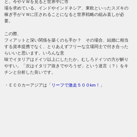
と。今やＶＷを見ると世界中に市
場を求めている。インドやインドネシア、東欧といったスズキの
稼ぎ手がＶＷに圧されることになると世界戦略の組み直しが必
要。
この際、
フィアットと深い関係を築くのも手か？ その場合、結婚に相当
する資本提携でなく、とりあえずフリーな立場同士で付き合った
らいいと思います。いろんな意
味でイタリアはドイツ以上にしたたか。むしろドイツの方が解り
やすい。「次はイタリア抜きでやろうぜ」という迷言（？）をキ
チンと分析した良いです。
・ＥＣＯカーアジアは「
リーフで激走５００km！
」