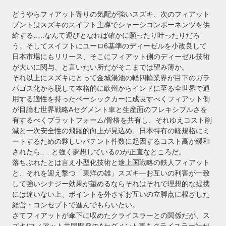
どうやらフィアット寄りの気配が強いスズキ、次のフィアット
プントはスズキのスイフト主導でシャーシコンポーネンツを供
給する…..なんて運びとなれば確かに願ったり叶ったりだろ
う。そしてスイフトにユーロ6基準のディーゼルを小改良して
日本市場にもリリース、そこにフィアット側のディーゼル技術
が大いに関与、と言いたい所だがそこまでは望み薄か。
それ以上にスズキにとって金城湯池の軽四輪業界が目下のガラ
パゴス化から脱して本格的に欧州からインドに至る全世界で通
用する適性を持ったベーシックカーに成長すべくフィアット側
が目論む世界戦略Aセグメント車と生産面のフレキシブルさを
有するべくプラットフォーム/骨格を共有し、それゆえコスト削
減と一次安全性の飛躍的向上が見込め、日本特有の軽規格にミ
ートするための夥しいパテント件数に起因するコスト高が緩和
されたら…..と強く夢想しているのが正直なところだ。
落ちぶれたとは言え小型化技術と途上国戦略の鉄人フィアット
と、それを迎え撃つ「東洋の雄」スズキ―お互いの利害が一致
して強いシナジー効果が望めるならそれはそれで理想的な提携
には違いない上、ポイントを外さずお互いの立脚点に根ざした
経営・コンセプトで進んでもらいたい。
さてフィアットが傘下に収めたクライスラーとの関係だが、ス
ズキ/フィアット共同開発のAセグメント車をクライスラー社が