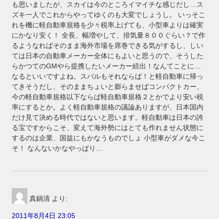
も思いましたが、スカイは今のところイマイチな感じだし…ス
ズキ一人でこれからやってゆくのも大変でしょうし。 いっそこ
れを機に軽自動車規格を少々税率上げても、小型車よりは確実
にかなり安く！ 全長、幅増やして、排気量８００ぐらい？で作
るようなればそのまま海外市場を席巻できる気がするし、しい
ては日本の自動車メーカー全体にもよいと思うので、そうした
らかつてのGMやら提携したいメーカー続出！なんてことに…
なるといいですよね。スバルもそれならば！と軽自動車に帰っ
てきそうだし、そのままちょいと膨らませばコンパクトカー、
今の軽自動車規格以下ならば軽自動車規格２とかでより安い税
率にするとか。よく軽自動車規格の議論ありますが、日本国内
だけ見て決める時代ではないと思います。軽自動車は日本の誇
る宝ですからこそ、変えて海外勢にはとても作れません状態に
するのは企業、国益にもかなうものでしょ 小型車がダメな今こ
そ！ なんないかなやっぱり…
真鍋清
より:
2011年8月4日 23:05