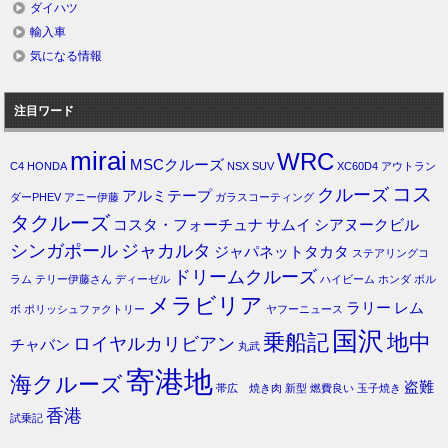
ダイハツ
輸入車
気になる情報
注目ワード
mirai
WRC
MSCクルーズ
C4
HONDA
NSX
SUV
XC60D4
アウトラン
コス
クルーズ
アルミテープ
ダーPHEV
アニー伊藤
ガラスコーティング
タクルーズ
コスタ・フォーチュナ
サムイ
シアヌークビル
シンガポール
ジャカルタ
ジャパネットタカタ
ステアリングコ
ドリームクルーズ
ラム
テリー伊藤さん
ディーゼル
ハイビーム
ホンダ
ボル
メラビリア
ラリー
レム
ボ
ポリッシュファクトリー
ヤフーニュース
国沢
乗船記
地中
ロイヤルカリビアン
チャバン
丸武
寄港地
海クルーズ
盗難
帯広 焼き肉
新型
燃費良い
玉子焼き
香港
試乗記