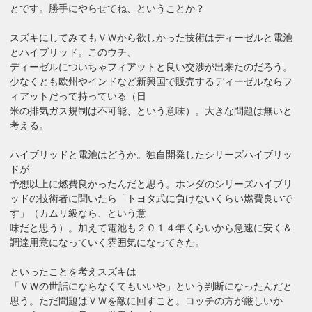
とです。勝手にやらせてね、ということか？
スズキにしてみてもＶＷから欲しかった技術はディーゼルと電池
とハイブリッド。このウチ、
ディーゼルについちゃフィアットと良い交渉が出来たのだろう。
少なくとも欧州やインドなど新興国で販売するディーゼルならフ
ィアットだって持っている（日
米の排気ガス規制は不可能、という意味）。大きな問題は無いと
考える。
ハイブリッドと電池はどうか。独自開発したシリーズハイブリッ
ドが
予想以上に燃費良かったんだと思う。ホンダのシリーズハイブリ
ッドの技術者に聞いたら「トヨタ式に負けないくらい燃費良いで
す」（カムリ級なら、という意
味だと思う）。加えて電池も２０１４年くらいから急速に安く＆
調達用意になっていく雰囲気になってきた。
といったことを考えスズキは
「ＶＷの世話にならなくてもいいや」という判断になったんだと
思う。ただ問題はＶＷを敵に回すこと。コッチの方が厳しいか