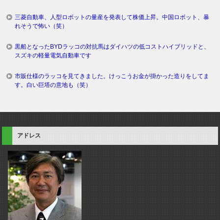
三菱自動車、人型ロボットの量産を発表して株価上昇。中国ロボット、暴
れそうで怖い（笑）
黒船となったBYDラッコの対抗馬はダイハツの低コストハイブリッドと、
スズキの軽量電気自動車です
市販仕様のラッコを見てきました。けっこうお金が掛かった造りをしてま
す。白い巨塔の意地も（笑）
アドレス