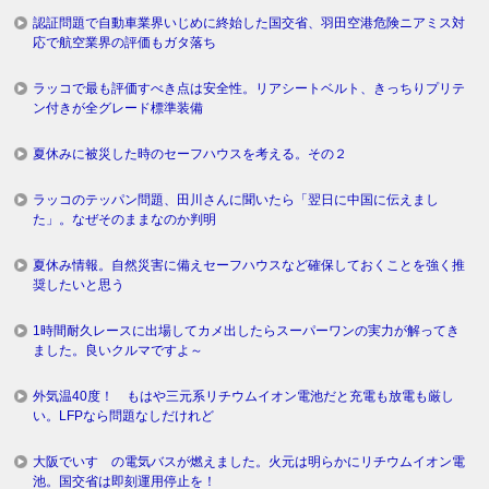
認証問題で自動車業界いじめに終始した国交省、羽田空港危険ニアミス対
応で航空業界の評価もガタ落ち
ラッコで最も評価すべき点は安全性。リアシートベルト、きっちりプリテ
ン付きが全グレード標準装備
夏休みに被災した時のセーフハウスを考える。その２
ラッコのテッパン問題、田川さんに聞いたら「翌日に中国に伝えまし
た」。なぜそのままなのか判明
夏休み情報。自然災害に備えセーフハウスなど確保しておくことを強く推
奨したいと思う
1時間耐久レースに出場してカメ出したらスーパーワンの実力が解ってき
ました。良いクルマですよ～
外気温40度！ もはや三元系リチウムイオン電池だと充電も放電も厳し
い。LFPなら問題なしだけれど
大阪でいすゞの電気バスが燃えました。火元は明らかにリチウムイオン電
池。国交省は即刻運用停止を！