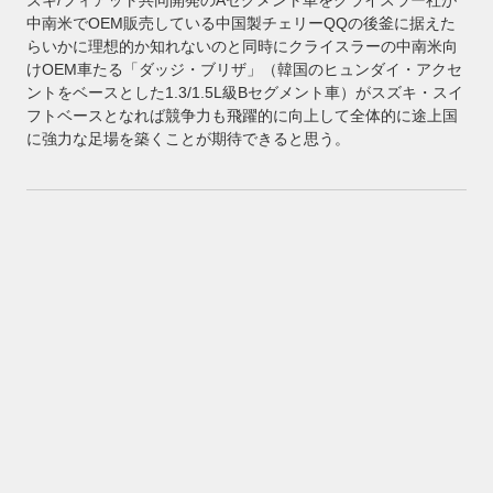
中南米でOEM販売している中国製チェリーQQの後釜に据えた
らいかに理想的か知れないのと同時にクライスラーの中南米向
けOEM車たる「ダッジ・ブリザ」（韓国のヒュンダイ・アクセ
ントをベースとした1.3/1.5L級Bセグメント車）がスズキ・スイ
フトベースとなれば競争力も飛躍的に向上して全体的に途上国
に強力な足場を築くことが期待できると思う。