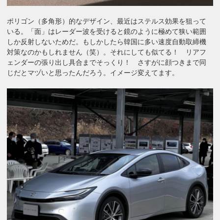
ポリゴン（多角形）的なデザイン、最近はステルス効果を狙って
いる。「面」はレーダー波を受けると鏡のように極めて狭い範囲
しか反射しないためだ。もしかしたら韓国に多い速度自動取締機
対策なのかもしれません（笑）。それにしても似てる！ リアフ
ェンダーの張り出し具合までそっくり！ さすがに顔つきまで同
じだとマヅいと思ったんだろう。イメージ変えてます。