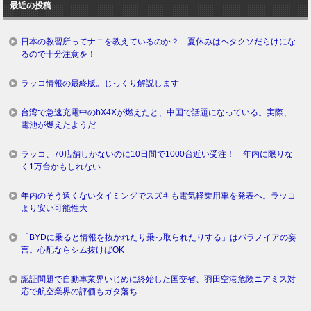
最近の投稿
グ
日本の教習所ってナニを教えているのか？ 夏休みはヘタクソだらけにな
るので十分注意を！
ラッコ情報の最終版。じっくり解説します
台湾で急速充電中のbX4Xが燃えたと、中国で話題になっている。実際、
電池が燃えたようだ
ラッコ、70店舗しかないのに10日間で1000台近い受注！ 年内に限りな
く1万台かもしれない
年内のそう遠くないタイミングでスズキも電気軽乗用車を発表へ。ラッコ
より安い可能性大
「BYDに乗ると情報を抜かれたり乗っ取られたりする」はパラノイアの妄
言。心配ならシム抜けばOK
認証問題で自動車業界いじめに終始した国交省、羽田空港危険ニアミス対
応で航空業界の評価もガタ落ち