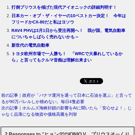
打倒プリウスを傾げた現代アイオニックの詳細判明す！
日本カー・オブ・ザ・イヤーの10ベストカー決定！ 今年は
フリードかCX-80だと私はヨソウ
RAV4 PHVは3月1日から受注再開へ！ 我が国、電気自動車
についちゃしばらく売れないかも～
新世代の電気自動車
トヨタ欧州市場で一人勝ち！ 「WRCで大暴れしているか
ら」と言ってもクルマ音痴は理解出来まい
前の記事｜政府が「パナマ運河を通って日本に石油を運ぶ」と言って
るが90万バレルしか積めない。毎日4隻必要
次の記事｜ホルムズ海峡封鎖の影響をAIに聞いたら「安心せよ！」じ
ゃなく品薄になる物資や価格高騰を列挙
2 Responses to “ヒョンデのIONIQ V、プリウスそっくり