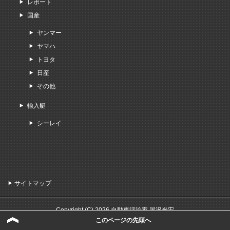
レポート
国産
ヤンマー
ヤマハ
トヨタ
日産
その他
輸入艇
シーレイ
サイトマップ
Copyright (C) 2026 自動車評論家 国沢光宏
All Rights Reserved.
このページの先頭へ