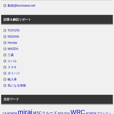
動画@kunisawa.net
試乗＆解説リポート
TOYOTA
NISSAN
Honda
MAZDA
三菱
スバル
スズキ
ダイハツ
輸入車
気になる情報
注目ワード
mirai
WRC
MSCクルーズ
C4
HONDA
NSX
SUV
XC60D4
アウトラン