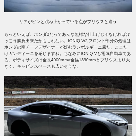
リアがピンと跳ね上がっている点がプリウスと違う
もっといえば、ホンダ0だってあんな無様な仕上げじゃなければけ
っこう勝負出来たかもしれない。IONIQ Vのフロント部分の処理は
ホンダの南チーフデザイナーが好むランボルギーニ風だ。ここだ
けガンディーニを感じますね。ちなみにIONIQ Vも電気自動車であ
る。ボディサイズは全長4900mm×全幅1890mmとプリウスより大
きく、キャビンスペースも広いそうな。