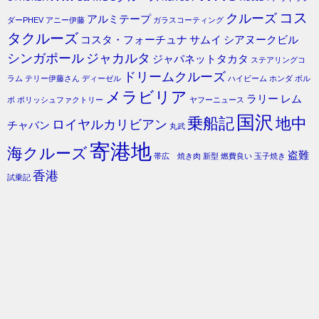
コス
クルーズ
アルミテープ
ダーPHEV
アニー伊藤
ガラスコーティング
タクルーズ
コスタ・フォーチュナ
サムイ
シアヌークビル
シンガポール
ジャカルタ
ジャパネットタカタ
ステアリングコ
ドリームクルーズ
ラム
テリー伊藤さん
ディーゼル
ハイビーム
ホンダ
ボル
メラビリア
ラリー
レム
ボ
ポリッシュファクトリー
ヤフーニュース
国沢
乗船記
地中
ロイヤルカリビアン
チャバン
丸武
寄港地
海クルーズ
盗難
帯広 焼き肉
新型
燃費良い
玉子焼き
香港
試乗記