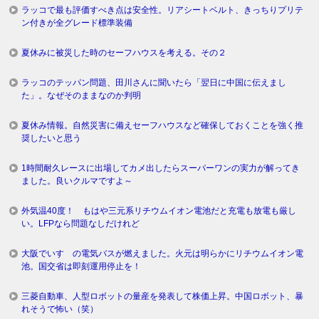
ラッコで最も評価すべき点は安全性。リアシートベルト、きっちりプリテ
ン付きが全グレード標準装備
夏休みに被災した時のセーフハウスを考える。その２
ラッコのテッパン問題、田川さんに聞いたら「翌日に中国に伝えまし
た」。なぜそのままなのか判明
夏休み情報。自然災害に備えセーフハウスなど確保しておくことを強く推
奨したいと思う
1時間耐久レースに出場してカメ出したらスーパーワンの実力が解ってき
ました。良いクルマですよ～
外気温40度！ もはや三元系リチウムイオン電池だと充電も放電も厳し
い。LFPなら問題なしだけれど
大阪でいすゞの電気バスが燃えました。火元は明らかにリチウムイオン電
池。国交省は即刻運用停止を！
三菱自動車、人型ロボットの量産を発表して株価上昇。中国ロボット、暴
れそうで怖い（笑）