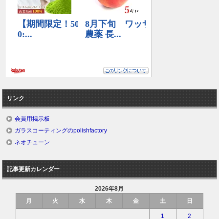
リンク
会員用掲示板
ガラスコーティングのpolishfactory
ネオチューン
記事更新カレンダー
2026年8月
月
火
水
木
金
土
日
1
2