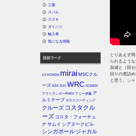
三菱
スバル
スズキ
ダイハツ
輸入車
気になる情報
とりあえず簡
注目ワード
られるような
加減と（回せ
mirai
回りの煮詰め
MSCクル
C4
HONDA
と思う。シャ
WRC
ーズ
NSX
SUV
XC60D4
ア
アウトランダーPHEV
アニー伊藤
ルミテープ
ガラスコーティング
コスタクル
クルーズ
ーズ
コスタ・フォーチュ
ナ
サムイ
シアヌークビル
シンガポール
ジャカル