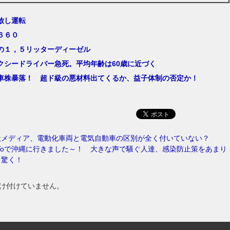
放し運転
６６０
の１，５リッターディーゼル
クシードライバー急死。平均年齢は60歳に近づく
車株暴落！ 超ド級の悪材料出てくるか、益子体制の否定か！
般メディア、電動化車両と電気自動車の区別が全く付いていない？
Toで沖縄に行きました～！ 大きな声で騒ぐ人達、感染防止策をあまり
て驚く！
け付けていません。