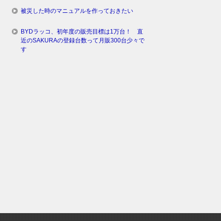
被災した時のマニュアルを作っておきたい
BYDラッコ、初年度の販売目標は1万台！ 直
近のSAKURAの登録台数って月販300台少々で
す