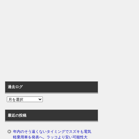
過去ログ
過
去
ロ
最近の投稿
グ
年内のそう遠くないタイミングでスズキも電気
軽乗用車を発表へ。ラッコより安い可能性大