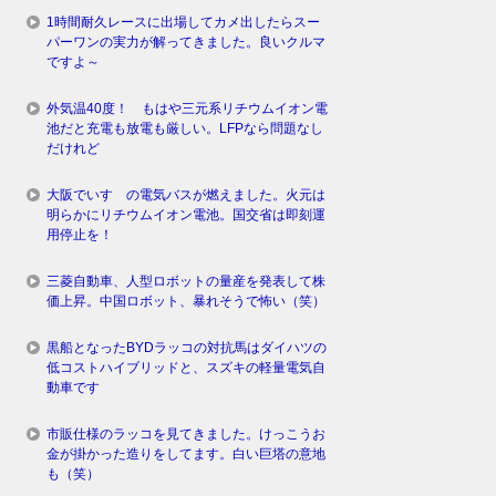
1時間耐久レースに出場してカメ出したらスー
パーワンの実力が解ってきました。良いクルマ
ですよ～
外気温40度！ もはや三元系リチウムイオン電
池だと充電も放電も厳しい。LFPなら問題なし
だけれど
大阪でいすゞの電気バスが燃えました。火元は
明らかにリチウムイオン電池。国交省は即刻運
用停止を！
三菱自動車、人型ロボットの量産を発表して株
価上昇。中国ロボット、暴れそうで怖い（笑）
黒船となったBYDラッコの対抗馬はダイハツの
低コストハイブリッドと、スズキの軽量電気自
動車です
市販仕様のラッコを見てきました。けっこうお
金が掛かった造りをしてます。白い巨塔の意地
も（笑）