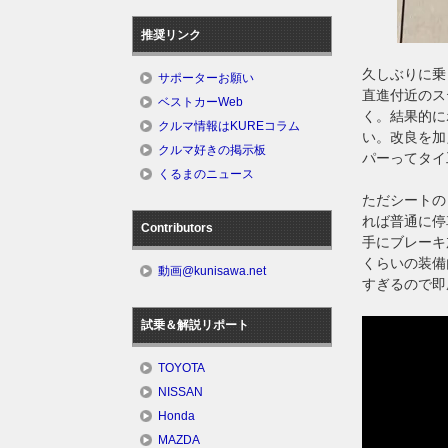
推奨リンク
久しぶりに乗
サポーターお願い
直進付近のス
ベストカーWeb
く。結果的に
クルマ情報はKUREコラム
い。改良を加
クルマ好きの掲示板
パーってタイ
くるまのニュース
ただシートの
れば普通に停
Contributors
手にブレーキ
くらいの装備
動画@kunisawa.net
すぎるので即
試乗＆解説リポート
TOYOTA
NISSAN
Honda
MAZDA