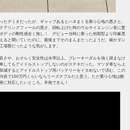
ったデミオだったが、ギャップあるとハネまくる乗り心地の悪さと、
テアリングフィールの悪さ、回転上げた時のウルサイエンジン音に驚
ボディの剛性感全く無し！ デビュー当時に乗った初期型より印象悪
えると聞いていたのに、最後までそのまんまだったようだ。確かダン
工場製だったような気がします。
良さや、おそらく安全性は水準以上。ブレーキペダルを強く踏まなけ
車してもアイドルストップしないのがステキだった。マツダ車なら上
加減するとアイドルストップ用バッテリーをイタめないで済む。この
内容で150万円くらいならリーズナブルだと思う。ただ乗り心地は酷
座に対応したいところ。辛抱できん！