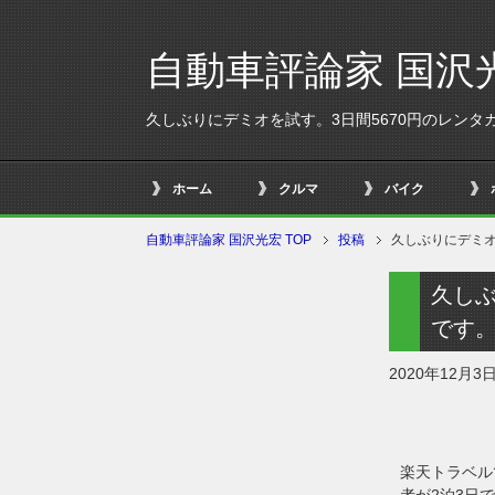
自動車評論家 国沢
久しぶりにデミオを試す。3日間5670円のレン
ホーム
クルマ
バイク
自動車評論家 国沢光宏 TOP
投稿
久しぶりにデミオ
久しぶ
です
2020年12月3
楽天トラベル
者が2泊3日