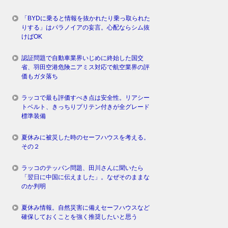
「BYDに乗ると情報を抜かれたり乗っ取られた
りする」はパラノイアの妄言。心配ならシム抜
けばOK
認証問題で自動車業界いじめに終始した国交
省、羽田空港危険ニアミス対応で航空業界の評
価もガタ落ち
ラッコで最も評価すべき点は安全性。リアシー
トベルト、きっちりプリテン付きが全グレード
標準装備
夏休みに被災した時のセーフハウスを考える。
その２
ラッコのテッパン問題、田川さんに聞いたら
「翌日に中国に伝えました」。なぜそのままな
のか判明
夏休み情報。自然災害に備えセーフハウスなど
確保しておくことを強く推奨したいと思う