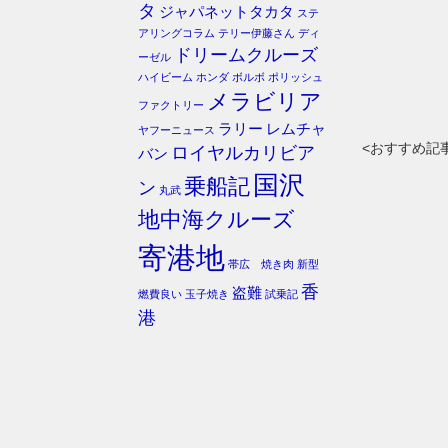
タ
ジャパネットタカタ
ステ
アリングコラム
テリー伊藤さん
ディ
ドリームクルーズ
ーゼル
ハイビーム
ホンダ
ボルボ
ポリッシュ
メラビリア
ファクトリー
ラリー
レムチャ
ヤフーニュース
<おすすめ記
ロイヤルカリビア
バン
国沢
乗船記
ン
丸武
地中海クルーズ
寄港地
帯広 焼き肉
新型
香
盗難
燃費良い
玉子焼き
試乗記
港