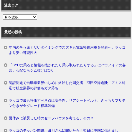
過去ログ
過
去
ロ
最近の投稿
グ
年内のそう遠くないタイミングでスズキも電気軽乗用車を発表へ。ラッコ
より安い可能性大
「BYDに乗ると情報を抜かれたり乗っ取られたりする」はパラノイアの妄
言。心配ならシム抜けばOK
認証問題で自動車業界いじめに終始した国交省、羽田空港危険ニアミス対
応で航空業界の評価もガタ落ち
ラッコで最も評価すべき点は安全性。リアシートベルト、きっちりプリテ
ン付きが全グレード標準装備
夏休みに被災した時のセーフハウスを考える。その２
ラッコのテッパン問題、田川さんに聞いたら「翌日に中国に伝えまし