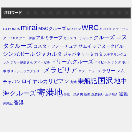
注目ワード
mirai
WRC
MSCクルーズ
C4
HONDA
NSX
SUV
XC60D4
アウトラン
コス
クルーズ
アルミテープ
ダーPHEV
アニー伊藤
ガラスコーティング
タクルーズ
コスタ・フォーチュナ
サムイ
シアヌークビル
シンガポール
ジャカルタ
ジャパネットタカタ
ステアリングコ
ドリームクルーズ
ラム
テリー伊藤さん
ディーゼル
ハイビーム
ホンダ
ボル
メラビリア
ラリー
レム
ボ
ポリッシュファクトリー
ヤフーニュース
国沢
乗船記
地中
ロイヤルカリビアン
チャバン
丸武
寄港地
海クルーズ
盗難
帯広 焼き肉
新型
燃費良い
玉子焼き
香港
試乗記