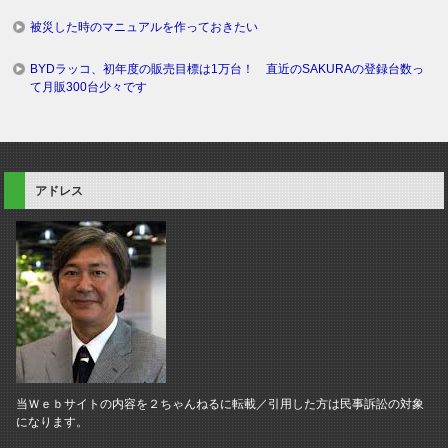
被災した時のマニュアルを作っておきたい
BYDラッコ、初年度の販売目標は1万台！ 直近のSAKURAの登録台数っ
て月販300台少々です
アドレス
当Ｗｅｂサイトの内容を２ちゃんねるに転載／引用した方は民事訴訟の対象
になります。