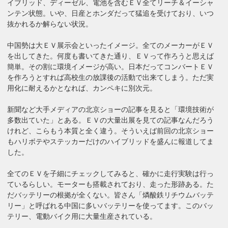
イブリッド、ディーゼル、電池を含むＥＶ全てリーチ＆イーシャ
ンテン状態。いや、日産とホンダだって猛追を受けており、いつ
抜かれるか解らない状況。
中国勢は大ＥＶ展示会といったイメージ。全てのメーカーがＥＶ
を出してきた。何度も書いてきた通り、ＥＶって作ろうと思えば
簡単。その割に環境イメージが高い。日本だってコンバートＥＶ
を作ろうとすれば高校生の放課後の活動で出来てしまう。ただ実
用化に耐えるかとなれば、カンペキに別次元。
新聞など大手メディアの北京ショーの記事を見ると「環境技術が
多数出ていた」とある。ＥＶの大量出展を見ての記事なんだろう
けれど、こらもう本質と全く違う。そういえば前回の北京ショー
もハリボテやステッカーだけのハイブリッドを盛んに報道してま
した。
全てのＥＶを子細にチェックしてみると、確かに走行実験は行っ
ているらしい。モーターも搭載されており、走った形跡ある。た
だバッテリーの根拠が全くない。皆さん「燐酸鉄リチウムバッテ
リー」と呼ばれる中国に多いバッテリーを使ってます。このバッ
テリー、電動バイク用に大量生産されている。