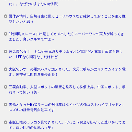
た」。なぜそのままなのか判明
夏休み情報。自然災害に備えセーフハウスなど確保しておくことを強く推
奨したいと思う
1時間耐久レースに出場してカメ出したらスーパーワンの実力が解ってき
ました。良いクルマですよ～
外気温40度！ もはや三元系リチウムイオン電池だと充電も放電も厳し
い。LFPなら問題なしだけれど
大阪でいすゞの電気バスが燃えました。火元は明らかにリチウムイオン電
池。国交省は即刻運用停止を！
三菱自動車、人型ロボットの量産を発表して株価上昇。中国ロボット、暴
れそうで怖い（笑）
黒船となったBYDラッコの対抗馬はダイハツの低コストハイブリッドと、
スズキの軽量電気自動車です
市販仕様のラッコを見てきました。けっこうお金が掛かった造りをしてま
す。白い巨塔の意地も（笑）