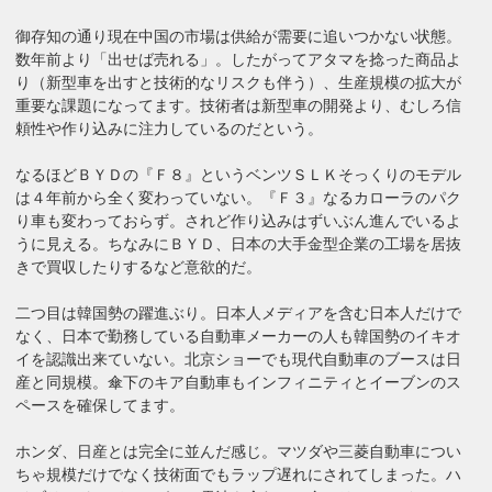
御存知の通り現在中国の市場は供給が需要に追いつかない状態。
数年前より「出せば売れる」。したがってアタマを捻った商品よ
り（新型車を出すと技術的なリスクも伴う）、生産規模の拡大が
重要な課題になってます。技術者は新型車の開発より、むしろ信
頼性や作り込みに注力しているのだという。
なるほどＢＹＤの『Ｆ８』というベンツＳＬＫそっくりのモデル
は４年前から全く変わっていない。『Ｆ３』なるカローラのパク
り車も変わっておらず。されど作り込みはずいぶん進んでいるよ
うに見える。ちなみにＢＹＤ、日本の大手金型企業の工場を居抜
きで買収したりするなど意欲的だ。
二つ目は韓国勢の躍進ぶり。日本人メディアを含む日本人だけで
なく、日本で勤務している自動車メーカーの人も韓国勢のイキオ
イを認識出来ていない。北京ショーでも現代自動車のブースは日
産と同規模。傘下のキア自動車もインフィニティとイーブンのス
ペースを確保してます。
ホンダ、日産とは完全に並んだ感じ。マツダや三菱自動車につい
ちゃ規模だけでなく技術面でもラップ遅れにされてしまった。ハ