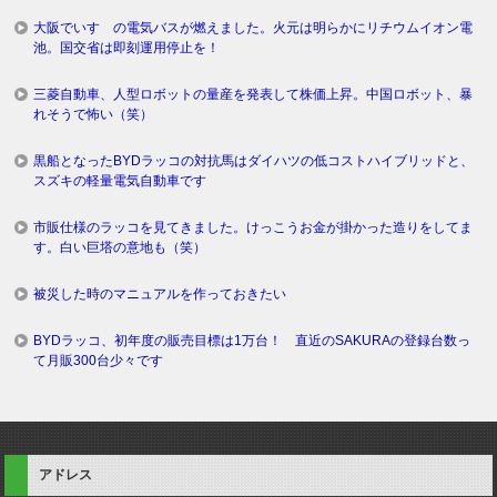
大阪でいすゞの電気バスが燃えました。火元は明らかにリチウムイオン電
池。国交省は即刻運用停止を！
三菱自動車、人型ロボットの量産を発表して株価上昇。中国ロボット、暴
れそうで怖い（笑）
黒船となったBYDラッコの対抗馬はダイハツの低コストハイブリッドと、
スズキの軽量電気自動車です
市販仕様のラッコを見てきました。けっこうお金が掛かった造りをしてま
す。白い巨塔の意地も（笑）
被災した時のマニュアルを作っておきたい
BYDラッコ、初年度の販売目標は1万台！ 直近のSAKURAの登録台数っ
て月販300台少々です
アドレス