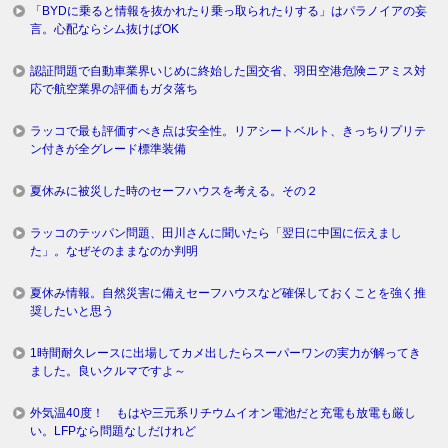
「BYDに乗ると情報を抜かれたり乗っ取られたりする」はパラノイアの妄
言。心配ならシム抜けばOK
認証問題で自動車業界いじめに終始した国交省、羽田空港危険ニアミス対
応で航空業界の評価もガタ落ち
ラッコで最も評価すべき点は安全性。リアシートベルト、きっちりプリテ
ン付きが全グレード標準装備
夏休みに被災した時のセーフハウスを考える。その２
ラッコのテッパン問題、田川さんに聞いたら「翌日に中国に伝えまし
た」。なぜそのままなのか判明
夏休み情報。自然災害に備えセーフハウスなど確保しておくことを強く推
奨したいと思う
1時間耐久レースに出場してカメ出したらスーパーワンの実力が解ってき
ました。良いクルマですよ～
外気温40度！ もはや三元系リチウムイオン電池だと充電も放電も厳し
い。LFPなら問題なしだけれど