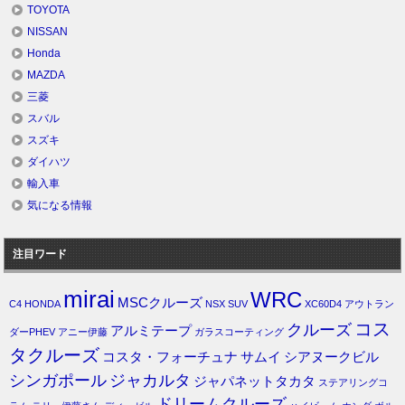
TOYOTA
NISSAN
Honda
MAZDA
三菱
スバル
スズキ
ダイハツ
輸入車
気になる情報
注目ワード
mirai
WRC
MSCクルーズ
C4
HONDA
NSX
SUV
XC60D4
アウトラン
コス
クルーズ
アルミテープ
ダーPHEV
アニー伊藤
ガラスコーティング
タクルーズ
コスタ・フォーチュナ
サムイ
シアヌークビル
シンガポール
ジャカルタ
ジャパネットタカタ
ステアリングコ
ドリームクルーズ