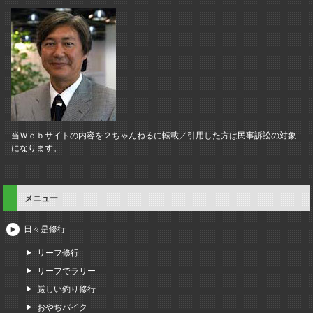
当Ｗｅｂサイトの内容を２ちゃんねるに転載／引用した方は民事訴訟の対象
になります。
メニュー
日々是修行
リーフ修行
リーフでラリー
厳しい釣り修行
おやぢバイク