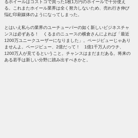
るホイールはコストコで買った1枚1万円のホイールで十分使え
る。これまたホイール業界は全く努力しないため、売れ行き伸び
悩む印刷媒体のようになってしまった。
とはいえ私らの業界のユーチューバーの如く新しいビジネスチャ
ンスは必ずある！ くるまのニュースの横倉さんによれば「最近
1200万ユニークユーザーになりました」。ページビューじゃあり
ませんよ。ページビュー、2億だって！ 1億1千万人のウチ、
1200万人が見てるということ。チャンスはまだまだある。将来の
ある若手は新しい分野に踏み出すべきかと。