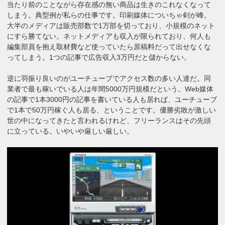
当たり前のことながら存在感の無い商品は生きのこれなくなって
しまう。典型例が私らの仕事です。印刷媒体についちゃ剣が峰。
大半のメディアは販売部数で1万部を切っており、小規模のネット
にすら勝てない。ネットメディアも収入が限られており、何人も
編集部員を抱え取材費など使っていたら原稿料だって出せなくな
ってしまう。1つの記事で広告収入3万円だと儲からない。
逆に羽振り良いのがユーチューブでアクセス数の多い人達だ。同
業者で最も稼いでいる人は年間5000万円規模だという。Web媒体
の記事で1本3000円の記事を書いている人も居れば、ユーチューブ
で1本で50万円稼ぐ人も居る、ということです。優勝劣敗が激しい
世の中になってきたと言われるけれど、フリーランスはその先頭
に立っている。いやいや厳しい厳しい。