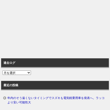
過去ログ
過
去
ロ
最近の投稿
グ
年内のそう遠くないタイミングでスズキも電気軽乗用車を発表へ。ラッコ
より安い可能性大