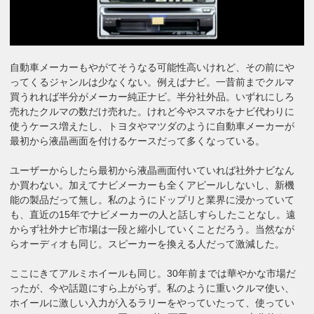
自動車メーカーもやがてそうなる可能性高いけれど、その前にや
ってくるジャンルは少なくない。例えばナビ。一昔前までクルマ
買うれれば半分がメーカー純正ナビ。半分社外品。いずれにしろ
売れたクルマの数だけ売れた。けれど今やスマホをナビ代わりに
使うケース増えたし、トヨタやマツダのように自動車メーカーが
最初から液晶画面を付けるケースだって多くなっている。
ユーザーからしたら最初から液晶画面付いていれば社外ナビなん
か買わない。加えてナビメーカーも全くアピールしないし、新機
能の製品だって無し。私のようにドップリと業界に浸かっていて
も、直近の15年でナビメーカーの人と話しすらしたことなし。遠
からず社外ナビ市場は一段と縮小していくことだろう。当然なが
らオーディオも同じ。スピーカーを換える人だって激減した。
ここにきてアルミホイールも同じ。30年前までは華やかな市場だ
ったが、今や話題にすら上がらず。私のように重いクルマ使い、
ホイールに激しい入力が入るラリーをやっていたって、使ってい