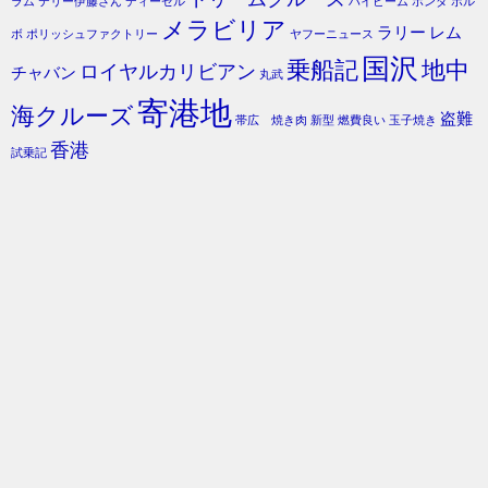
ラム
テリー伊藤さん
ディーゼル
ハイビーム
ホンダ
ボル
メラビリア
ラリー
レム
ボ
ポリッシュファクトリー
ヤフーニュース
国沢
乗船記
地中
ロイヤルカリビアン
チャバン
丸武
寄港地
海クルーズ
盗難
帯広 焼き肉
新型
燃費良い
玉子焼き
香港
試乗記