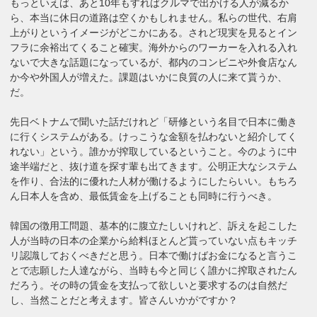
もっといえば、あと10年もすればクルマで出かける人が減るか
ら、本当に休日の道路は空くかもしれません。私らの世代、右肩
上がりというイメージがどこかにある。されど現実を見るとイン
フラに余裕出てくること確実。海外からのワーカーを入れる入れ
ないで大きな話題になっているが、都内のコンビニや外食店なん
か今や外国人が増えた。課題はいかに良質の人に来て貰うか、
だ。
先日ベトナムで聞いた話だけれど「研修という名目で日本に働き
に行くシステムがある。けっこうな金額を払わないと紹介してく
れない」という。誰かが搾取しているということ。今のように中
途半端だと、抜け道を探す輩も出てきます。公明正大なシステム
を作り、合法的に優れた人材が働けるようにしたらいい。もちろ
ん日本人を含め、最低賃金を上げることも同時に行うべき。
韓国の徴用工問題、基本的に腹立たしいけれど、訴えを起こした
人が当時の日本の企業から給料ほとんど貰っていない点もキッチ
リ認識しておくべきだと思う。日本で働けばお金になると言うこ
とで志願した人達ながら、当時も今と同じく誰かに搾取されたん
だろう。その時の賃金を支払って欲しいと要求するのは自然だ
し、当然ことだと考えます。皆さんいかがですか？