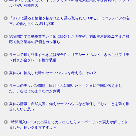
年内のそう遠くないタイミングでスズキも電気軽乗用車を発表へ。ラッコ
より安い可能性大
「BYDに乗ると情報を抜かれたり乗っ取られたりする」はパラノイアの妄
言。心配ならシム抜けばOK
認証問題で自動車業界いじめに終始した国交省、羽田空港危険ニアミス対
応で航空業界の評価もガタ落ち
ラッコで最も評価すべき点は安全性。リアシートベルト、きっちりプリテ
ン付きが全グレード標準装備
夏休みに被災した時のセーフハウスを考える。その２
ラッコのテッパン問題、田川さんに聞いたら「翌日に中国に伝えまし
た」。なぜそのままなのか判明
夏休み情報。自然災害に備えセーフハウスなど確保しておくことを強く推
奨したいと思う
1時間耐久レースに出場してカメ出したらスーパーワンの実力が解ってき
ました。良いクルマですよ～