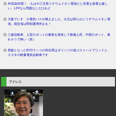
外気温40度！ もはや三元系リチウムイオン電池だと充電も放電も厳し
い。LFPなら問題なしだけれど
大阪でいすゞの電気バスが燃えました。火元は明らかにリチウムイオン電
池。国交省は即刻運用停止を！
三菱自動車、人型ロボットの量産を発表して株価上昇。中国ロボット、暴
れそうで怖い（笑）
黒船となったBYDラッコの対抗馬はダイハツの低コストハイブリッドと、
スズキの軽量電気自動車です
アドレス