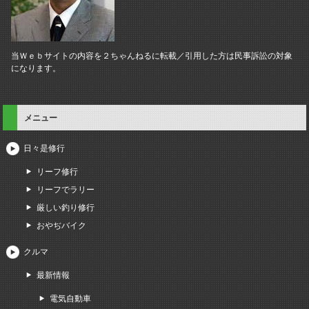
当Ｗｅｂサイトの内容を２ちゃんねるに転載／引用した方は民事訴訟の対象
になります。
メニュー
日々是修行
リーフ修行
リーフでラリー
厳しい釣り修行
おやぢバイク
クルマ
最新情報
電気自動車