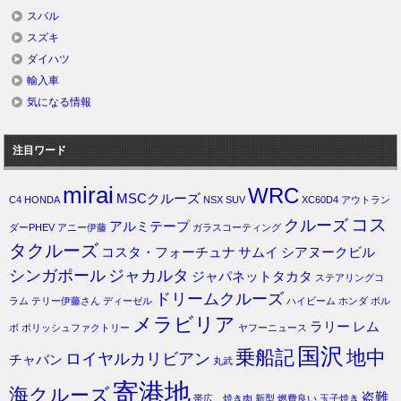
スバル
スズキ
ダイハツ
輸入車
気になる情報
注目ワード
mirai
WRC
MSCクルーズ
C4
HONDA
NSX
SUV
XC60D4
アウトラン
コス
クルーズ
アルミテープ
ダーPHEV
アニー伊藤
ガラスコーティング
タクルーズ
コスタ・フォーチュナ
サムイ
シアヌークビル
シンガポール
ジャカルタ
ジャパネットタカタ
ステアリングコ
ドリームクルーズ
ラム
テリー伊藤さん
ディーゼル
ハイビーム
ホンダ
ボル
メラビリア
ラリー
レム
ボ
ポリッシュファクトリー
ヤフーニュース
国沢
乗船記
地中
ロイヤルカリビアン
チャバン
丸武
寄港地
海クルーズ
盗難
帯広 焼き肉
新型
燃費良い
玉子焼き