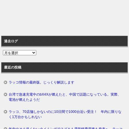
過去ログ
過
去
ロ
最近の投稿
グ
ラッコ情報の最終版。じっくり解説します
台湾で急速充電中のbX4Xが燃えたと、中国で話題になっている。実際、
電池が燃えたようだ
ラッコ、70店舗しかないのに10日間で1000台近い受注！ 年内に限りな
く1万台かもしれない