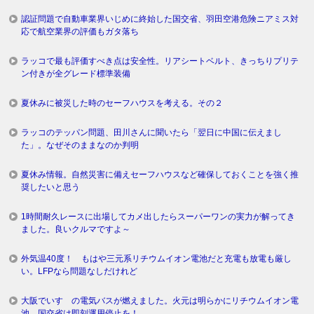
認証問題で自動車業界いじめに終始した国交省、羽田空港危険ニアミス対
応で航空業界の評価もガタ落ち
ラッコで最も評価すべき点は安全性。リアシートベルト、きっちりプリテ
ン付きが全グレード標準装備
夏休みに被災した時のセーフハウスを考える。その２
ラッコのテッパン問題、田川さんに聞いたら「翌日に中国に伝えまし
た」。なぜそのままなのか判明
夏休み情報。自然災害に備えセーフハウスなど確保しておくことを強く推
奨したいと思う
1時間耐久レースに出場してカメ出したらスーパーワンの実力が解ってき
ました。良いクルマですよ～
外気温40度！ もはや三元系リチウムイオン電池だと充電も放電も厳し
い。LFPなら問題なしだけれど
大阪でいすゞの電気バスが燃えました。火元は明らかにリチウムイオン電
池。国交省は即刻運用停止を！