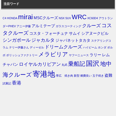
注目ワード
mirai
WRC
MSCクルーズ
C4
HONDA
NSX
SUV
XC60D4
アウトラン
コス
クルーズ
アルミテープ
ダーPHEV
アニー伊藤
ガラスコーティング
タクルーズ
コスタ・フォーチュナ
サムイ
シアヌークビル
シンガポール
ジャカルタ
ジャパネットタカタ
ステアリングコ
ドリームクルーズ
ラム
テリー伊藤さん
ディーゼル
ハイビーム
ホンダ
ボル
メラビリア
ラリー
レム
ボ
ポリッシュファクトリー
ヤフーニュース
国沢
乗船記
地中
ロイヤルカリビアン
チャバン
丸武
寄港地
海クルーズ
盗難
帯広 焼き肉
新型
燃費良い
玉子焼き
香港
試乗記