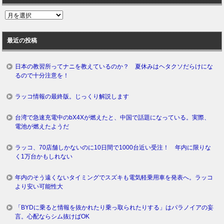
過
去
ロ
最近の投稿
グ
日本の教習所ってナニを教えているのか？ 夏休みはヘタクソだらけにな
るので十分注意を！
ラッコ情報の最終版。じっくり解説します
台湾で急速充電中のbX4Xが燃えたと、中国で話題になっている。実際、
電池が燃えたようだ
ラッコ、70店舗しかないのに10日間で1000台近い受注！ 年内に限りな
く1万台かもしれない
年内のそう遠くないタイミングでスズキも電気軽乗用車を発表へ。ラッコ
より安い可能性大
「BYDに乗ると情報を抜かれたり乗っ取られたりする」はパラノイアの妄
言。心配ならシム抜けばOK