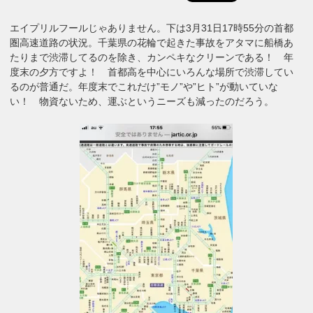
エイプリルフールじゃありません。下は3月31日17時55分の首都
圏高速道路の状況。千葉県の花輪で起きた事故をアタマに船橋あ
たりまで渋滞してるのを除き、カンペキなクリーンである！ 年
度末の夕方ですよ！ 首都高を中心にいろんな場所で渋滞してい
るのが普通だ。年度末でこれだけ”モノ”や”ヒト”が動いていな
い！ 物資ないため、運ぶというニーズも減ったのだろう。