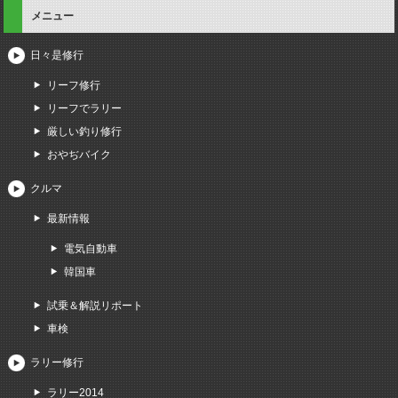
メニュー
日々是修行
リーフ修行
リーフでラリー
厳しい釣り修行
おやぢバイク
クルマ
最新情報
電気自動車
韓国車
試乗＆解説リポート
車検
ラリー修行
ラリー2014