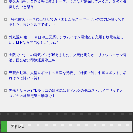
夏休み情報。自然災害に備えセーフハウスなど確保しておくことを強く推
奨したいと思う
1時間耐久レースに出場してカメ出したらスーパーワンの実力が解ってき
ました。良いクルマですよ～
外気温40度！ もはや三元系リチウムイオン電池だと充電も放電も厳し
い。LFPなら問題なしだけれど
大阪でいすゞの電気バスが燃えました。火元は明らかにリチウムイオン電
池。国交省は即刻運用停止を！
三菱自動車、人型ロボットの量産を発表して株価上昇。中国ロボット、暴
れそうで怖い（笑）
黒船となったBYDラッコの対抗馬はダイハツの低コストハイブリッドと、
スズキの軽量電気自動車です
アドレス