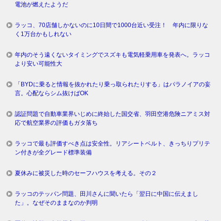
電池が燃えたようだ
ラッコ、70店舗しかないのに10日間で1000台近い受注！ 年内に限りな
く1万台かもしれない
年内のそう遠くないタイミングでスズキも電気軽乗用車を発表へ。ラッコ
より安い可能性大
「BYDに乗ると情報を抜かれたり乗っ取られたりする」はパラノイアの妄
言。心配ならシム抜けばOK
認証問題で自動車業界いじめに終始した国交省、羽田空港危険ニアミス対
応で航空業界の評価もガタ落ち
ラッコで最も評価すべき点は安全性。リアシートベルト、きっちりプリテ
ン付きが全グレード標準装備
夏休みに被災した時のセーフハウスを考える。その２
ラッコのテッパン問題、田川さんに聞いたら「翌日に中国に伝えまし
た」。なぜそのままなのか判明