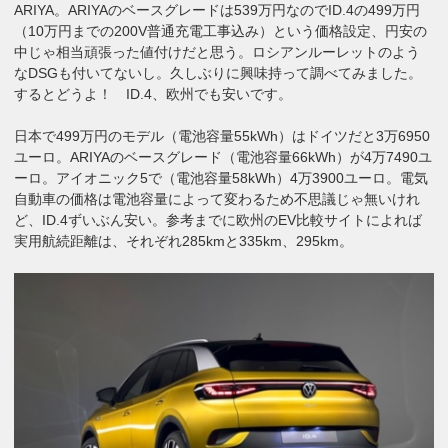
ARIYA。ARIYAのベースグレードは539万円なのでID.4の499万円
（10万円までの200V普通充電工事込み）という価格設定、円安の
中じゃ相当頑張った値付けだと思う。ロシアンルーレットのよう
なDSGも付いてないし。久しぶりに興味持って調べてみました。
するとどうよ！ ID.4、欧州でも安いです。
日本で499万円のモデル（電池容量55kWh）はドイツだと3万6950
ユーロ。ARIYAのベースグレード（電池容量66kWh）が4万7490ユ
ーロ。アイオニック5で（電池容量58kWh）4万3900ユーロ。電気
自動車の価格は電池容量によって変わるため不思議じゃ無いけれ
ど、ID.4ずいぶん安い。参考までに欧州のEV比較サイトによれば
実用航続距離は、それぞれ285kmと335km、295km。