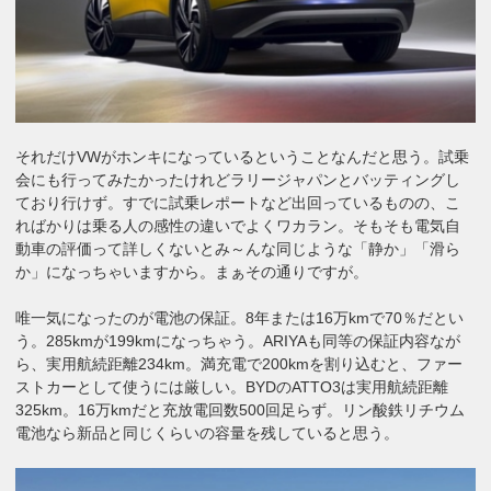
それだけVWがホンキになっているということなんだと思う。試乗
会にも行ってみたかったけれどラリージャパンとバッティングし
ており行けず。すでに試乗レポートなど出回っているものの、こ
ればかりは乗る人の感性の違いでよくワカラン。そもそも電気自
動車の評価って詳しくないとみ～んな同じような「静か」「滑ら
か」になっちゃいますから。まぁその通りですが。
唯一気になったのが電池の保証。8年または16万kmで70％だとい
う。285kmが199kmになっちゃう。ARIYAも同等の保証内容なが
ら、実用航続距離234km。満充電で200kmを割り込むと、ファー
ストカーとして使うには厳しい。BYDのATTO3は実用航続距離
325km。16万kmだと充放電回数500回足らず。リン酸鉄リチウム
電池なら新品と同じくらいの容量を残していると思う。