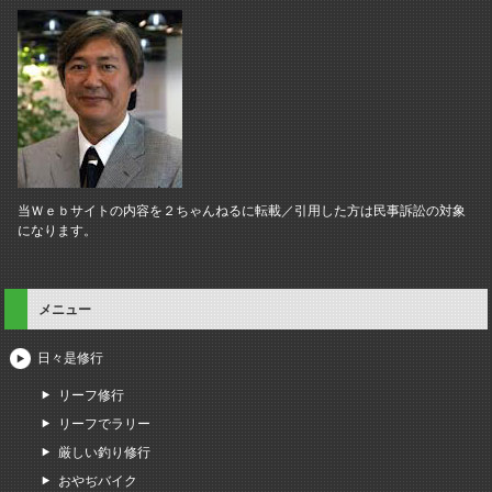
当Ｗｅｂサイトの内容を２ちゃんねるに転載／引用した方は民事訴訟の対象
になります。
メニュー
日々是修行
リーフ修行
リーフでラリー
厳しい釣り修行
おやぢバイク