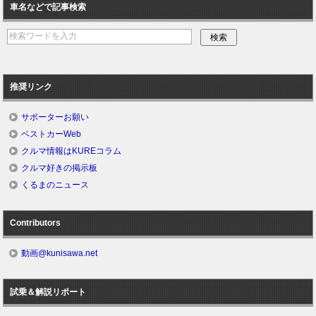
車名などで記事検索
推奨リンク
サポーターお願い
ベストカーWeb
クルマ情報はKUREコラム
クルマ好きの掲示板
くるまのニュース
Contributors
動画@kunisawa.net
試乗＆解説リポート