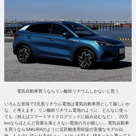
電気自動車買うならリン酸鉄リチウムしかないと思う
いろんな意味で3元系リチウム電池は電気自動車用として厳しいか
な、と考えます。リン酸鉄リチウム電池のように、どんなに使っ
ても（例えばスマートマイクログリッドに組み込むなど）、20万
kmならほとんど容量を落とさない電池の方が嬉しい。電気自動車
を買うならSAKURAのように近距離使用前提の安価なモデル以
外、もう少し待った方がいい。とはいえID.4、縁あったら乗ってみ