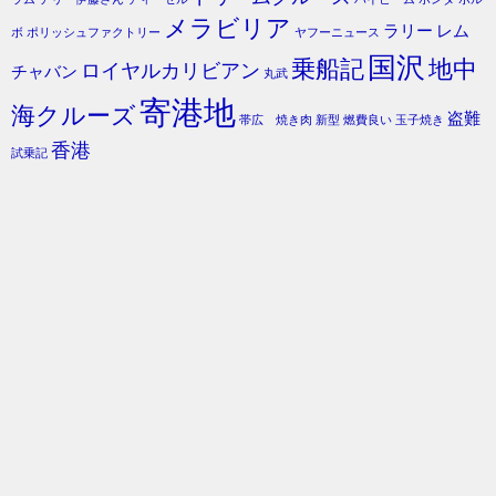
メラビリア
ラリー
レム
ボ
ポリッシュファクトリー
ヤフーニュース
国沢
乗船記
地中
ロイヤルカリビアン
チャバン
丸武
寄港地
海クルーズ
盗難
帯広 焼き肉
新型
燃費良い
玉子焼き
香港
試乗記