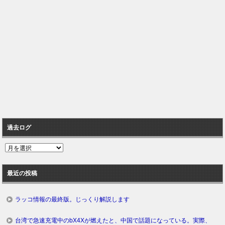
過去ログ
過
去
ロ
最近の投稿
グ
ラッコ情報の最終版。じっくり解説します
台湾で急速充電中のbX4Xが燃えたと、中国で話題になっている。実際、