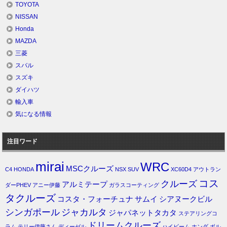
TOYOTA
NISSAN
Honda
MAZDA
三菱
スバル
スズキ
ダイハツ
輸入車
気になる情報
注目ワード
mirai
WRC
MSCクルーズ
C4
HONDA
NSX
SUV
XC60D4
アウトラン
コス
クルーズ
アルミテープ
ダーPHEV
アニー伊藤
ガラスコーティング
タクルーズ
コスタ・フォーチュナ
サムイ
シアヌークビル
シンガポール
ジャカルタ
ジャパネットタカタ
ステアリングコ
ドリームクルーズ
ラム
テリー伊藤さん
ディーゼル
ハイビーム
ホンダ
ボル