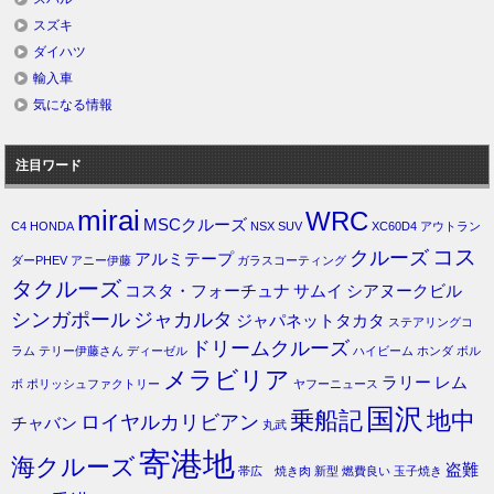
スズキ
ダイハツ
輸入車
気になる情報
注目ワード
mirai
WRC
MSCクルーズ
C4
HONDA
NSX
SUV
XC60D4
アウトラン
コス
クルーズ
アルミテープ
ダーPHEV
アニー伊藤
ガラスコーティング
タクルーズ
コスタ・フォーチュナ
サムイ
シアヌークビル
シンガポール
ジャカルタ
ジャパネットタカタ
ステアリングコ
ドリームクルーズ
ラム
テリー伊藤さん
ディーゼル
ハイビーム
ホンダ
ボル
メラビリア
ラリー
レム
ボ
ポリッシュファクトリー
ヤフーニュース
国沢
乗船記
地中
ロイヤルカリビアン
チャバン
丸武
寄港地
海クルーズ
盗難
帯広 焼き肉
新型
燃費良い
玉子焼き