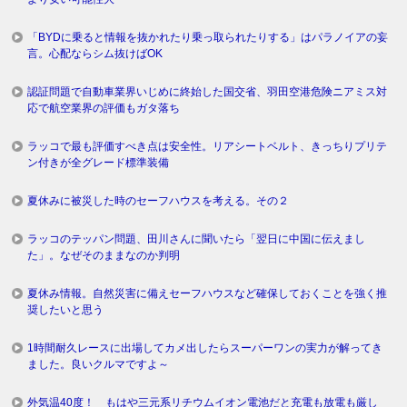
「BYDに乗ると情報を抜かれたり乗っ取られたりする」はパラノイアの妄
言。心配ならシム抜けばOK
認証問題で自動車業界いじめに終始した国交省、羽田空港危険ニアミス対
応で航空業界の評価もガタ落ち
ラッコで最も評価すべき点は安全性。リアシートベルト、きっちりプリテ
ン付きが全グレード標準装備
夏休みに被災した時のセーフハウスを考える。その２
ラッコのテッパン問題、田川さんに聞いたら「翌日に中国に伝えまし
た」。なぜそのままなのか判明
夏休み情報。自然災害に備えセーフハウスなど確保しておくことを強く推
奨したいと思う
1時間耐久レースに出場してカメ出したらスーパーワンの実力が解ってき
ました。良いクルマですよ～
外気温40度！ もはや三元系リチウムイオン電池だと充電も放電も厳し