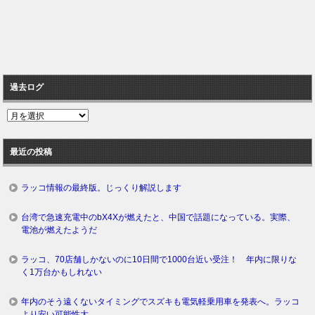
過去ログ
過
去
ロ
最近の投稿
グ
ラッコ情報の最終版。じっくり解説します
台湾で急速充電中のbX4Xが燃えたと、中国で話題になっている。実際、
電池が燃えたようだ
ラッコ、70店舗しかないのに10日間で1000台近い受注！ 年内に限りな
く1万台かもしれない
年内のそう遠くないタイミングでスズキも電気軽乗用車を発表へ。ラッコ
より安い可能性大