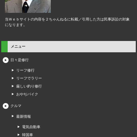
当Ｗｅｂサイトの内容を２ちゃんねるに転載／引用した方は民事訴訟の対象
になります。
メニュー
日々是修行
リーフ修行
リーフでラリー
厳しい釣り修行
おやぢバイク
クルマ
最新情報
電気自動車
韓国車