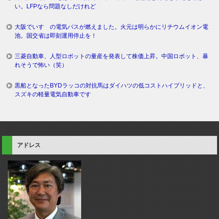
い。LFPなら問題なしだけれど
大阪でいすゞの電気バスが燃えました。火元は明らかにリチウムイオン電
池。国交省は即刻運用停止を！
三菱自動車、人型ロボットの量産を発表して株価上昇。中国ロボット、暴
れそうで怖い（笑）
黒船となったBYDラッコの対抗馬はダイハツの低コストハイブリッドと、
スズキの軽量電気自動車です
アドレス