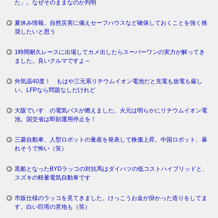
た」。なぜそのままなのか判明
夏休み情報。自然災害に備えセーフハウスなど確保しておくことを強く推
奨したいと思う
1時間耐久レースに出場してカメ出したらスーパーワンの実力が解ってき
ました。良いクルマですよ～
外気温40度！ もはや三元系リチウムイオン電池だと充電も放電も厳し
い。LFPなら問題なしだけれど
大阪でいすゞの電気バスが燃えました。火元は明らかにリチウムイオン電
池。国交省は即刻運用停止を！
三菱自動車、人型ロボットの量産を発表して株価上昇。中国ロボット、暴
れそうで怖い（笑）
黒船となったBYDラッコの対抗馬はダイハツの低コストハイブリッドと、
スズキの軽量電気自動車です
市販仕様のラッコを見てきました。けっこうお金が掛かった造りをしてま
す。白い巨塔の意地も（笑）