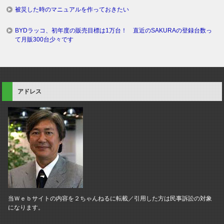
被災した時のマニュアルを作っておきたい
BYDラッコ、初年度の販売目標は1万台！ 直近のSAKURAの登録台数っ
て月販300台少々です
アドレス
当Ｗｅｂサイトの内容を２ちゃんねるに転載／引用した方は民事訴訟の対象
になります。