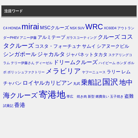
注目ワード
mirai
WRC
MSCクルーズ
C4
HONDA
NSX
SUV
XC60D4
アウトラン
コス
クルーズ
アルミテープ
ダーPHEV
アニー伊藤
ガラスコーティング
タクルーズ
コスタ・フォーチュナ
サムイ
シアヌークビル
シンガポール
ジャカルタ
ジャパネットタカタ
ステアリングコ
ドリームクルーズ
ラム
テリー伊藤さん
ディーゼル
ハイビーム
ホンダ
ボル
メラビリア
ラリー
レム
ボ
ポリッシュファクトリー
ヤフーニュース
国沢
乗船記
地中
ロイヤルカリビアン
チャバン
丸武
寄港地
海クルーズ
盗難
帯広 焼き肉
新型
燃費良い
玉子焼き
香港
試乗記