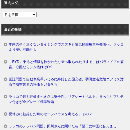
過去ログ
過
去
ロ
最近の投稿
グ
年内のそう遠くないタイミングでスズキも電気軽乗用車を発表へ。ラッコ
より安い可能性大
「BYDに乗ると情報を抜かれたり乗っ取られたりする」はパラノイアの妄
言。心配ならシム抜けばOK
認証問題で自動車業界いじめに終始した国交省、羽田空港危険ニアミス対
応で航空業界の評価もガタ落ち
ラッコで最も評価すべき点は安全性。リアシートベルト、きっちりプリテ
ン付きが全グレード標準装備
夏休みに被災した時のセーフハウスを考える。その２
ラッコのテッパン問題、田川さんに聞いたら「翌日に中国に伝えまし