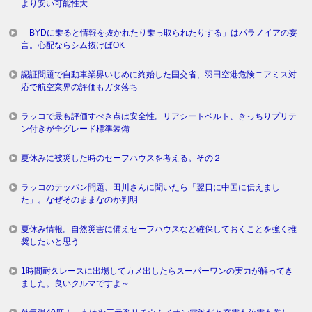
より安い可能性大
「BYDに乗ると情報を抜かれたり乗っ取られたりする」はパラノイアの妄
言。心配ならシム抜けばOK
認証問題で自動車業界いじめに終始した国交省、羽田空港危険ニアミス対
応で航空業界の評価もガタ落ち
ラッコで最も評価すべき点は安全性。リアシートベルト、きっちりプリテ
ン付きが全グレード標準装備
夏休みに被災した時のセーフハウスを考える。その２
ラッコのテッパン問題、田川さんに聞いたら「翌日に中国に伝えまし
た」。なぜそのままなのか判明
夏休み情報。自然災害に備えセーフハウスなど確保しておくことを強く推
奨したいと思う
1時間耐久レースに出場してカメ出したらスーパーワンの実力が解ってき
ました。良いクルマですよ～