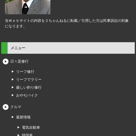
当Ｗｅｂサイトの内容を２ちゃんねるに転載／引用した方は民事訴訟の対象
になります。
メニュー
日々是修行
リーフ修行
リーフでラリー
厳しい釣り修行
おやぢバイク
クルマ
最新情報
電気自動車
韓国車