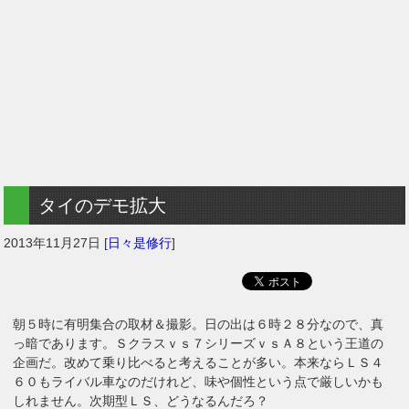
タイのデモ拡大
2013年11月27日
[
日々是修行
]
朝５時に有明集合の取材＆撮影。日の出は６時２８分なので、真
っ暗であります。Ｓクラスｖｓ７シリーズｖｓＡ８という王道の
企画だ。改めて乗り比べると考えることが多い。本来ならＬＳ４
６０もライバル車なのだけれど、味や個性という点で厳しいかも
しれません。次期型ＬＳ、どうなるんだろ？