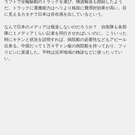
ラフトで全輪駆動のトラックを運び、物資輸送も開始したよう
だ。トラックに運搬能力はヘリより格段に費用対効果が高い。目
に見えるカタチで日本は存在感を出しているという。
なんで日本のメディアは報道しないのだろうか？ 自衛隊も各部
隊に１メディアくらい記者を同行させればいいのに。こういった
時にキチンと状況を説明すれば、病院船の必要性などもアピール
出来る。中国だって１万４千トン級の病院船を持っており、フィ
リピンに派遣した。平時は沿岸地域の検診などに使ったってい
い。