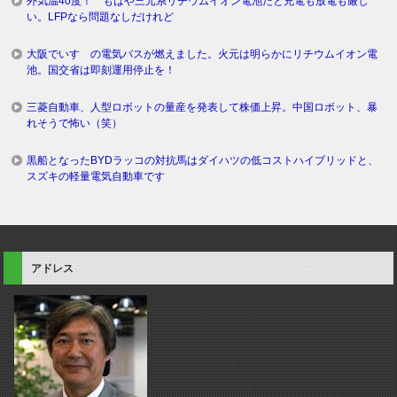
外気温40度！ もはや三元系リチウムイオン電池だと充電も放電も厳し
い。LFPなら問題なしだけれど
大阪でいすゞの電気バスが燃えました。火元は明らかにリチウムイオン電
池。国交省は即刻運用停止を！
三菱自動車、人型ロボットの量産を発表して株価上昇。中国ロボット、暴
れそうで怖い（笑）
黒船となったBYDラッコの対抗馬はダイハツの低コストハイブリッドと、
スズキの軽量電気自動車です
アドレス