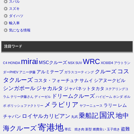
スバル
スズキ
ダイハツ
輸入車
気になる情報
注目ワード
mirai
WRC
MSCクルーズ
C4
HONDA
NSX
SUV
XC60D4
アウトラン
コス
クルーズ
アルミテープ
ダーPHEV
アニー伊藤
ガラスコーティング
タクルーズ
コスタ・フォーチュナ
サムイ
シアヌークビル
シンガポール
ジャカルタ
ジャパネットタカタ
ステアリングコ
ドリームクルーズ
ラム
テリー伊藤さん
ディーゼル
ハイビーム
ホンダ
ボル
メラビリア
ラリー
レム
ボ
ポリッシュファクトリー
ヤフーニュース
国沢
乗船記
地中
ロイヤルカリビアン
チャバン
丸武
寄港地
海クルーズ
盗難
帯広 焼き肉
新型
燃費良い
玉子焼き