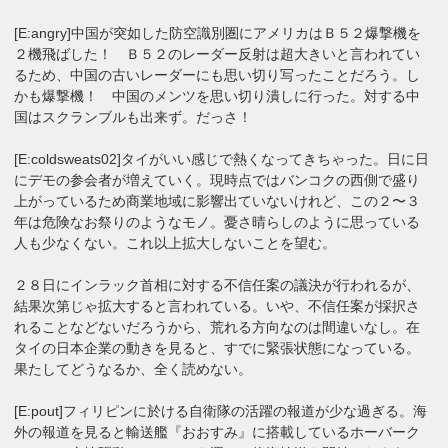
[E:angry]中国が突如した防空識別圏にアメリカはＢ５２爆撃機を
２機飛ばした！ Ｂ５２のレーダー反射は超大きいと言われてい
るため、中国の古いレーダーにも思い切り写ったことだろう。し
かも爆撃機！ 中国のメンツを思い切り潰しに行った。対する中
国はスクランブルも出来ず。だっさ！
[E:coldsweats02]タイがいい感じで熱くなってきちゃった。日に日
にデモの参会者が増えていく。現時点ではバンコクの西側で盛り
上がっているため商業地域に影響出ていないけれど、この２〜３
年は危険なお祭りのようなモノ。憂さ晴らしのように思っている
人も少なくない。これ以上拡大しないことを望む。
２８日にインラック首相に対する不信任案の議決が行われるが、
結果次第じゃ拡大すると言われている。いや、不信任案が採択さ
れることなどないだろうから、荒れる方向なのは間違いなし。在
タイの日本企業の動きを見ると、すでに緊張状態になっている。
果たしてどうなるか、全く読めない。
[E:pout]フィリピンに於ける自衛隊の活躍の報道が少な過ぎる。海
外の報道を見ると輸送艦『おおすみ』に搭載しているホーバーク