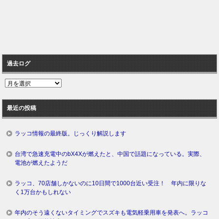
過去ログ
過
去
ロ
最近の投稿
グ
ラッコ情報の最終版。じっくり解説します
台湾で急速充電中のbX4Xが燃えたと、中国で話題になっている。実際、
電池が燃えたようだ
ラッコ、70店舗しかないのに10日間で1000台近い受注！ 年内に限りな
く1万台かもしれない
年内のそう遠くないタイミングでスズキも電気軽乗用車を発表へ。ラッコ