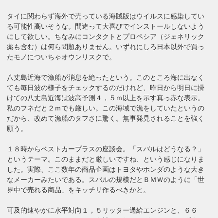
タイに関わらず海外で売っている海賊版はウイルスに感染してい
る可能性高いそうな。間違って大喜びでインストールしないよう
にして欲しい。ちなみにコンタクトとプロペシア（ジェネリック
薬も含む）は何ら問題ありません。いずれにしろ日本以外で買っ
たモノについちゃオウンリスクで。
八丈島近海で漁船が消息を絶ったという。このところ海に出なく
ても毎日波の様子をチェックするのだけれど、昨日から明日に掛
けての八丈島近海は波高予測４，５ｍ以上を示す真っ赤な表示。
私のフネだと２ｍでも厳しい。この海域で漁をしていたというの
だから、改めて漁船のタフさに驚く。無事発見されることを強く
願う。
１８時からベストカープラスの座談会。「スバルはどうなる？」
というテーマ。このままだと厳しいですね、という感じになりま
した。実際、ここ数年の商品企画はトヨタやホンダのような大き
なメーカーみたいである。スバルの規模だとＢＭＷのように「世
界中で売れる商品」をキッチリ作るべきかと。
可及的速やかに水平対向１，５リッター過給エンジンと、６６