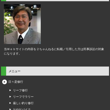
当Ｗｅｂサイトの内容を２ちゃんねるに転載／引用した方は民事訴訟の対象
になります。
メニュー
日々是修行
リーフ修行
リーフでラリー
厳しい釣り修行
おやぢバイク