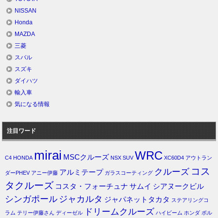
NISSAN
Honda
MAZDA
三菱
スバル
スズキ
ダイハツ
輸入車
気になる情報
注目ワード
mirai
WRC
MSCクルーズ
C4
HONDA
NSX
SUV
XC60D4
アウトラン
コス
クルーズ
アルミテープ
ダーPHEV
アニー伊藤
ガラスコーティング
タクルーズ
コスタ・フォーチュナ
サムイ
シアヌークビル
シンガポール
ジャカルタ
ジャパネットタカタ
ステアリングコ
ドリームクルーズ
ラム
テリー伊藤さん
ディーゼル
ハイビーム
ホンダ
ボル