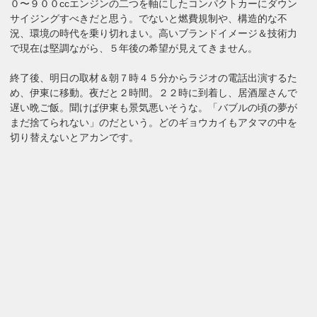
０〜９００ccエンジンの二つを軸にしたコンパクトカーにダウン
サイジングすべきだと思う。でないと燃費規制や、構造的な不
況、環境の時代を乗り切れまい。高いブランドイメージ＆技術力
で現在は堅調ながら、５年後の希望が見えてきません。
終了後、明日の取材＆朝７時４５分からラジオの電話出演するた
め、伊東に移動。夜だと２時間。２２時に到着し、居酒屋さんで
遅い晩ご飯。聞けば伊東も景気悪いそうな。「バブルの頃の夢が
まだ捨てられない」のだという。どのギョウカイもアタマの中を
切り替えないとアカンです。