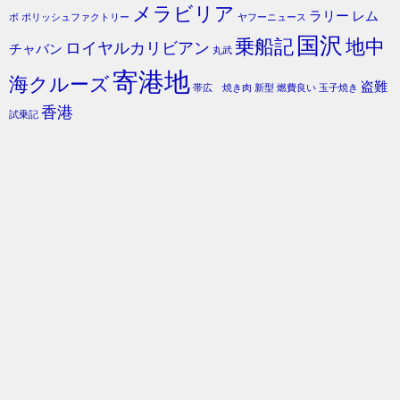
メラビリア
ラリー
レム
ボ
ポリッシュファクトリー
ヤフーニュース
国沢
乗船記
地中
ロイヤルカリビアン
チャバン
丸武
寄港地
海クルーズ
盗難
帯広 焼き肉
新型
燃費良い
玉子焼き
香港
試乗記