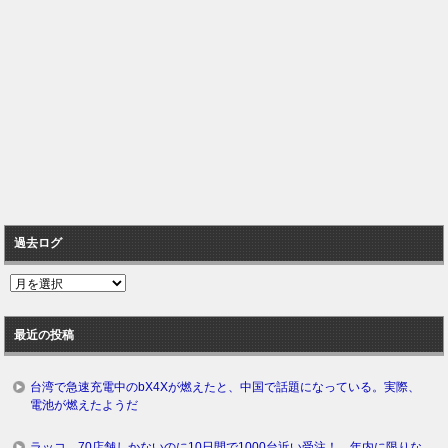
過去ログ
過
去
ロ
最近の投稿
グ
台湾で急速充電中のbX4Xが燃えたと、中国で話題になっている。実際、
電池が燃えたようだ
ラッコ、70店舗しかないのに10日間で1000台近い受注！ 年内に限りな