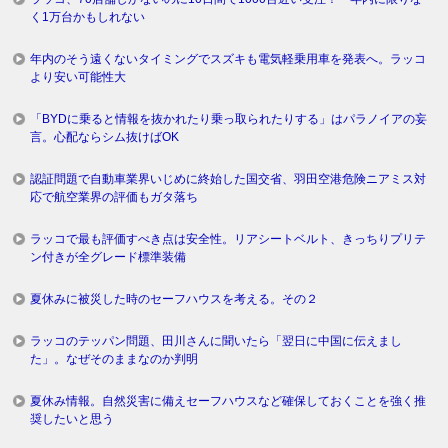
く1万台かもしれない
年内のそう遠くないタイミングでスズキも電気軽乗用車を発表へ。ラッコ
より安い可能性大
「BYDに乗ると情報を抜かれたり乗っ取られたりする」はパラノイアの妄
言。心配ならシム抜けばOK
認証問題で自動車業界いじめに終始した国交省、羽田空港危険ニアミス対
応で航空業界の評価もガタ落ち
ラッコで最も評価すべき点は安全性。リアシートベルト、きっちりプリテ
ン付きが全グレード標準装備
夏休みに被災した時のセーフハウスを考える。その２
ラッコのテッパン問題、田川さんに聞いたら「翌日に中国に伝えまし
た」。なぜそのままなのか判明
夏休み情報。自然災害に備えセーフハウスなど確保しておくことを強く推
奨したいと思う