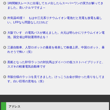
1時間耐久レースに出場してカメ出したらスーパーワンの実力が解ってき
ました。良いクルマですよ～
外気温40度！ もはや三元系リチウムイオン電池だと充電も放電も厳し
い。LFPなら問題なしだけれど
大阪でいすゞの電気バスが燃えました。火元は明らかにリチウムイオン電
池。国交省は即刻運用停止を！
三菱自動車、人型ロボットの量産を発表して株価上昇。中国ロボット、暴
れそうで怖い（笑）
黒船となったBYDラッコの対抗馬はダイハツの低コストハイブリッドと、
スズキの軽量電気自動車です
市販仕様のラッコを見てきました。けっこうお金が掛かった造りをしてま
す。白い巨塔の意地も（笑）
アドレス