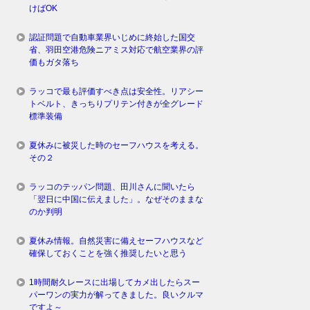
けばOK
認証問題で自動車業界いじめに終始した国交
省、羽田空港危険ニアミス対応で航空業界の評
価もガタ落ち
ラッコで最も評価すべき点は安全性。リアシー
トベルト、きっちりプリテン付きが全グレード
標準装備
夏休みに被災した時のセーフハウスを考える。
その２
ラッコのテッパン問題、田川さんに聞いたら
「翌日に中国に伝えました」。なぜそのままな
のか判明
夏休み情報。自然災害に備えセーフハウスなど
確保しておくことを強く推奨したいと思う
1時間耐久レースに出場してカメ出したらスー
パーワンの実力が解ってきました。良いクルマ
ですよ～