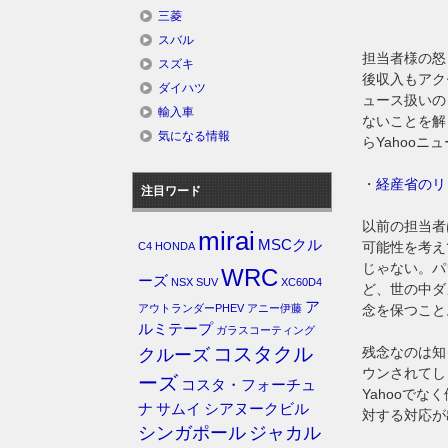
三菱
スバル
担当者様の怒
スズキ
後収入もアク
ダイハツ
ュース扱いの
輸入車
ないことを解
気になる情報
らYahoo
・
経産省のリ
注目ワード
以前の担当者
mirai
MSCクル
可能性を考え
C4
HONDA
じゃない。パ
WRC
ーズ
NSX
SUV
XC60D4
ど、世の中ダ
ア
アウトランダーPHEV
アニー伊藤
念を保つこと
ルミテープ
ガラスコーティング
コスタクル
残念なのは知
クルーズ
ウンされてし
ーズ
コスタ・フォーチュ
Yahooで
ナ
サムイ
シアヌークビル
対する対応が
シンガポール
ジャカル