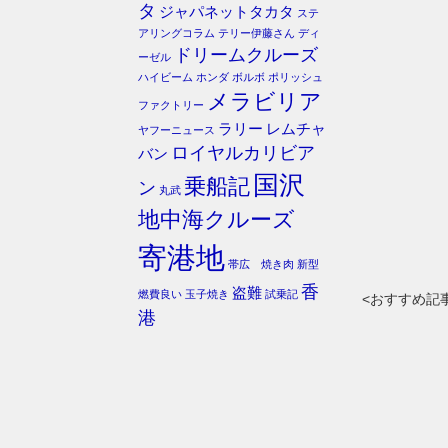
タ
ジャパネットタカタ
ステ
アリングコラム
テリー伊藤さん
ディ
ドリームクルーズ
ーゼル
ハイビーム
ホンダ
ボルボ
ポリッシュ
メラビリア
ファクトリー
ラリー
レムチャ
ヤフーニュース
ロイヤルカリビア
バン
国沢
乗船記
ン
丸武
地中海クルーズ
寄港地
帯広 焼き肉
新型
香
盗難
燃費良い
玉子焼き
試乗記
<おすすめ記
港