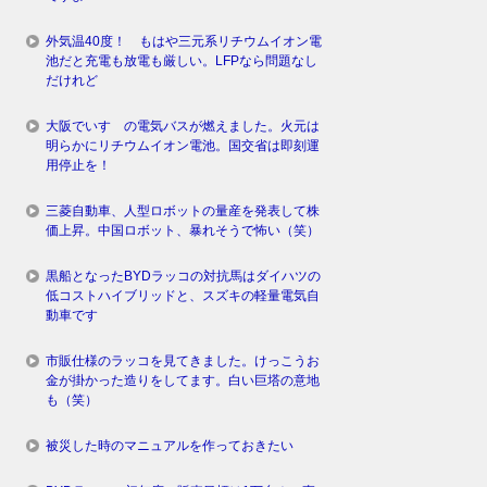
外気温40度！ もはや三元系リチウムイオン電
池だと充電も放電も厳しい。LFPなら問題なし
だけれど
大阪でいすゞの電気バスが燃えました。火元は
明らかにリチウムイオン電池。国交省は即刻運
用停止を！
三菱自動車、人型ロボットの量産を発表して株
価上昇。中国ロボット、暴れそうで怖い（笑）
黒船となったBYDラッコの対抗馬はダイハツの
低コストハイブリッドと、スズキの軽量電気自
動車です
市販仕様のラッコを見てきました。けっこうお
金が掛かった造りをしてます。白い巨塔の意地
も（笑）
被災した時のマニュアルを作っておきたい