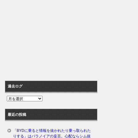
過去ログ
過
去
ロ
最近の投稿
グ
「BYDに乗ると情報を抜かれたり乗っ取られた
りする」はパラノイアの妄言。心配ならシム抜