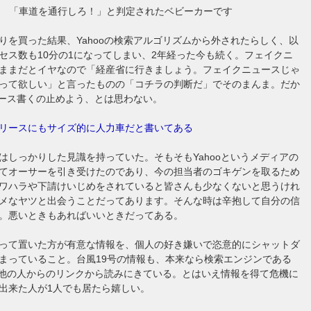
「車道を通行しろ！」と判定されたベビーカーです
りを買った結果、Yahooの検索アルゴリズムから外されたらしく、以
セス数も10分の1になってしまい、2年経った今も続く。フェイクニ
ままだとイヤなので「経産省に行きましょう。フェイクニュースじゃ
って欲しい」と言ったものの「コチラの判断だ」でそのまんま。だか
ニュース書くの止めよう、とは思わない。
リースにもサイズ的に人力車だと書いてある
はしっかりした見識を持っていた。そもそもYahooというメディアの
てオーサーを引き受けたのであり、今の担当者のゴキゲンを取るため
ワハラや下請けいじめをされていると皆さんも少なくないと思うけれ
メなヤツと出会うことだってあります。そんな時は辛抱して自分の信
。悪いときもあればいいときだってある。
って置いた方が有意な情報を、個人の好き嫌いで恣意的にシャットダ
まっていること。台風19号の情報も、本来なら検索エンジンである
なく他の人からのリンクから読みにきている。とはいえ情報を得て危機に
出来た人が1人でも居たら嬉しい。