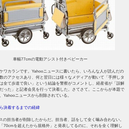
車幅77cmの電動アシスト付きベビーカー
ケワカランです。Yahooニュースに書いたら、いろんな人が読んだの
数のアクセスあり、何と翌日には様々なメディアが動いて「手押しタ
は全て歩道で良い」という結論を警察がコメントし、経産省が「誤解
だった」と記者会見を行って決着した。さてさて。ここからが本題で
、Yahooニュースから削除されている。
ら決着するまでの経緯
ュースの担当者が削除したからだ。担当者、話をして全く噛み合わない。
「70cmを超えたから規格外」と発表してるのに、それを全く理解し