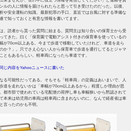
ンルの人に情報を届けられたらと思って引き受けたのだった。以後、
析や安全運転の知識、最新犯罪の手口、直近では台風に対する準備な
連で知っておくと有意な情報を書いてます。
は、読者から貰った質問に始まる。質問主は知り合いの保育士から受
ってきた。曰く「保育園で電動アシスト付きの保育車を使っているの
幅が70cm以上ある。今まで歩道で移動していたけれど、車道を走ら
のか？」。只でさえ心ない人から保育車で歩道を通行してるとジャマ
こともあるらしい。軽車両になったら車道です。
同じ内容をYahooニュースに書いた
なる可能性だってある。そもそも「軽車両」の定義はあいまいで、人
歩道を走れないかは「車幅が70cm以上あるから」程度しか理由が思
。都市部で使われている宅配便の荷押し車も車幅狭いから黙認されて
て本来は幼児用の車両は軽車両に含まれないのに、なんで経産省は車
と言ったのかも不明。