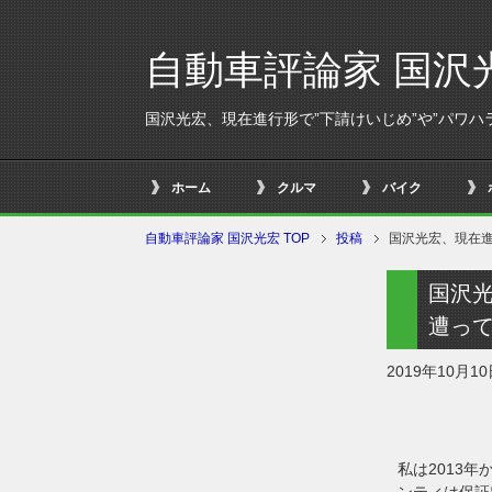
自動車評論家 国沢
国沢光宏、現在進行形で”下請けいじめ”や”パワハ
ホーム
クルマ
バイク
自動車評論家 国沢光宏 TOP
投稿
国沢光宏、現在進
国沢光
遭っ
2019年10月1
私は2013年
ンティは保証