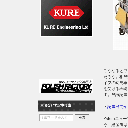
こうなるとワ
だろう。相当
イプの幼児車
を受ける表現
す。当該記事
車名などで記事検索
・
記事出てか
Yahooニ
今回経産省は