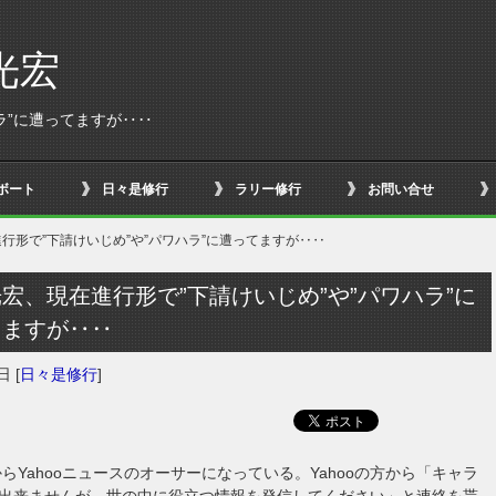
光宏
ラ”に遭ってますが‥‥
ボート
日々是修行
ラリー修行
お問い合せ
行形で”下請けいじめ”や”パワハラ”に遭ってますが‥‥
宏、現在進行形で”下請けいじめ”や”パワハラ”に
てますが‥‥
0日
[
日々是修行
]
からYahooニュースのオーサーになっている。Yahooの方から「キャラ
出来ませんが、世の中に役立つ情報を発信してください」と連絡を貰