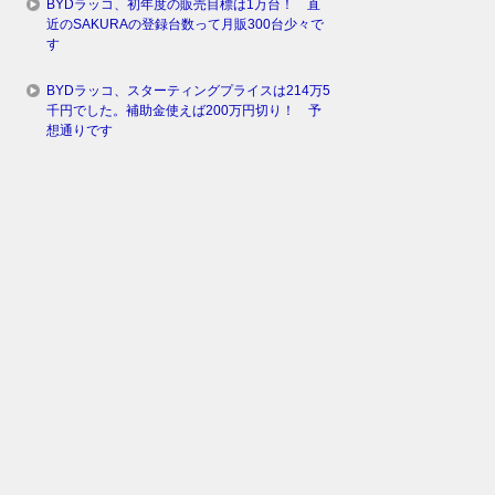
BYDラッコ、初年度の販売目標は1万台！ 直
近のSAKURAの登録台数って月販300台少々で
す
BYDラッコ、スターティングプライスは214万5
千円でした。補助金使えば200万円切り！ 予
想通りです