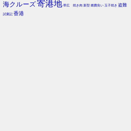
寄港地
海クルーズ
盗難
帯広 焼き肉
新型
燃費良い
玉子焼き
香港
試乗記