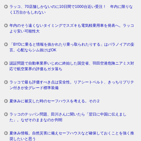
ラッコ、70店舗しかないのに10日間で1000台近い受注！ 年内に限りな
く1万台かもしれない
年内のそう遠くないタイミングでスズキも電気軽乗用車を発表へ。ラッコ
より安い可能性大
「BYDに乗ると情報を抜かれたり乗っ取られたりする」はパラノイアの妄
言。心配ならシム抜けばOK
認証問題で自動車業界いじめに終始した国交省、羽田空港危険ニアミス対
応で航空業界の評価もガタ落ち
ラッコで最も評価すべき点は安全性。リアシートベルト、きっちりプリテ
ン付きが全グレード標準装備
夏休みに被災した時のセーフハウスを考える。その２
ラッコのテッパン問題、田川さんに聞いたら「翌日に中国に伝えまし
た」。なぜそのままなのか判明
夏休み情報。自然災害に備えセーフハウスなど確保しておくことを強く推
奨したいと思う