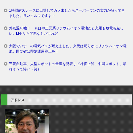
1時間耐久レースに出場してカメ出したらスーパーワンの実力が解ってき
ました。良いクルマですよ～
外気温40度！ もはや三元系リチウムイオン電池だと充電も放電も厳し
い。LFPなら問題なしだけれど
大阪でいすゞの電気バスが燃えました。火元は明らかにリチウムイオン電
池。国交省は即刻運用停止を！
三菱自動車、人型ロボットの量産を発表して株価上昇。中国ロボット、暴
れそうで怖い（笑）
アドレス