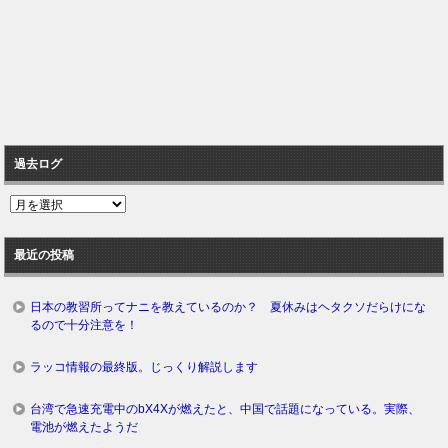
過去ログ
過
去
ロ
最近の投稿
グ
日本の教習所ってナニを教えているのか？ 夏休みはヘタクソだらけにな
るので十分注意を！
ラッコ情報の最終版。じっくり解説します
台湾で急速充電中のbX4Xが燃えたと、中国で話題になっている。実際、
電池が燃えたようだ