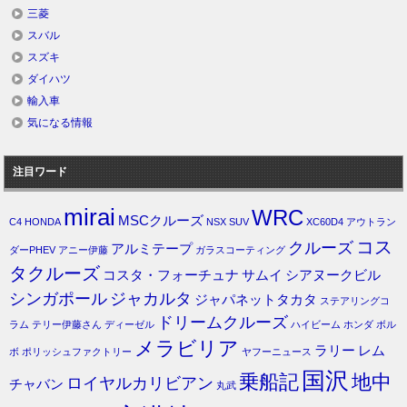
三菱
スバル
スズキ
ダイハツ
輸入車
気になる情報
注目ワード
mirai
WRC
MSCクルーズ
C4
HONDA
NSX
SUV
XC60D4
アウトラン
コス
クルーズ
アルミテープ
ダーPHEV
アニー伊藤
ガラスコーティング
タクルーズ
コスタ・フォーチュナ
サムイ
シアヌークビル
シンガポール
ジャカルタ
ジャパネットタカタ
ステアリングコ
ドリームクルーズ
ラム
テリー伊藤さん
ディーゼル
ハイビーム
ホンダ
ボル
メラビリア
ラリー
レム
ボ
ポリッシュファクトリー
ヤフーニュース
国沢
乗船記
地中
ロイヤルカリビアン
チャバン
丸武