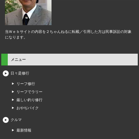
当Ｗｅｂサイトの内容を２ちゃんねるに転載／引用した方は民事訴訟の対象
になります。
メニュー
日々是修行
リーフ修行
リーフでラリー
厳しい釣り修行
おやぢバイク
クルマ
最新情報