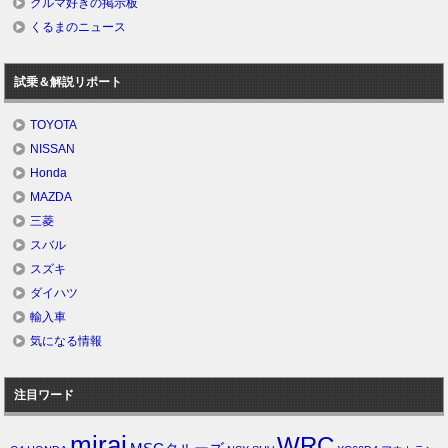
クルマ好きの掲示板
くるまのニュース
試乗＆解説リポート
TOYOTA
NISSAN
Honda
MAZDA
三菱
スバル
スズキ
ダイハツ
輸入車
気になる情報
注目ワード
mirai
WRC