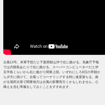
台風13号、米軍予想だと千葉県館山沖で右に曲がる。気象庁予報
では式根島あたりで右に曲がる。スーパーコンピューターだと伊
豆半島くらいから右に曲がり関東上陸。いずれにしろ8日の早朝か
ら夕方に掛けて。台風ってコーナリングする時に速度落ちる。曲
がる場所次第で関東地方は台風の影響長引くかもしれません。心
構えを含む準備をしておくことをすすめます。