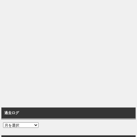
過去ログ
過
去
ロ