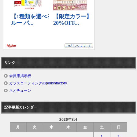
リンク
会員用掲示板
ガラスコーティングのpolishfactory
ネオチューン
記事更新カレンダー
2026年8月
月
火
水
木
金
土
日
1
2