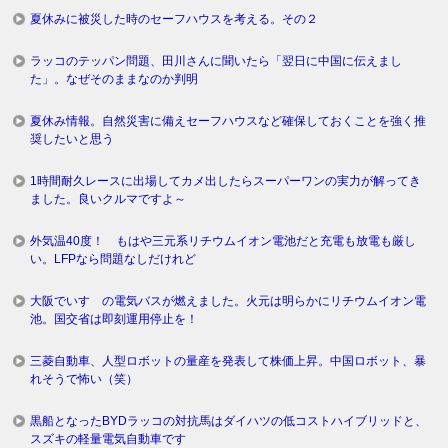
夏休みに被災した時のセーフハウスを考える。その２
ラッコのテッパン問題、田川さんに聞いたら「翌日に中国に伝えまし
た」。なぜそのままなのか判明
夏休み情報。自然災害に備えセーフハウスなど確保しておくことを強く推
奨したいと思う
1時間耐久レースに出場してカメ出したらスーパーワンの実力が解ってき
ました。良いクルマですよ～
外気温40度！ もはや三元系リチウムイオン電池だと充電も放電も厳し
い。LFPなら問題なしだけれど
大阪でいすゞの電気バスが燃えました。火元は明らかにリチウムイオン電
池。国交省は即刻運用停止を！
三菱自動車、人型ロボットの量産を発表して株価上昇。中国ロボット、暴
れそうで怖い（笑）
黒船となったBYDラッコの対抗馬はダイハツの低コストハイブリッドと、
スズキの軽量電気自動車です