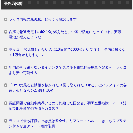
最近の投稿
グ
ラッコ情報の最終版。じっくり解説します
台湾で急速充電中のbX4Xが燃えたと、中国で話題になっている。実際、
電池が燃えたようだ
ラッコ、70店舗しかないのに10日間で1000台近い受注！ 年内に限りな
く1万台かもしれない
年内のそう遠くないタイミングでスズキも電気軽乗用車を発表へ。ラッコ
より安い可能性大
「BYDに乗ると情報を抜かれたり乗っ取られたりする」はパラノイアの妄
言。心配ならシム抜けばOK
認証問題で自動車業界いじめに終始した国交省、羽田空港危険ニアミス対
応で航空業界の評価もガタ落ち
ラッコで最も評価すべき点は安全性。リアシートベルト、きっちりプリテ
ン付きが全グレード標準装備