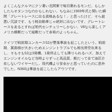
よくこんなクルマにクソ暑い北関東で毎日乗れるモンだ。もしか
したらオタンコなのかもしれない。ちなみに1969年式と聞いた瞬
間「グレートレースに出る資格あるな！」と思ったけど、そら超
悪い冗談です。もう軽自動車じゃ絶対に出ないです。グレートレ
ースを走るとすれば初代センチュリーしかない。V8なら楽しくア
メリカ横断だって縦断だって余裕のよっちゃん。
ドイツで戦前期ユンカース52が墜落事故を起こしたという。戦前
期、翼面積が大きいためエンジントラブルでも相当滑空出来る
し、そもそも52は3発機。1発停止しても降りられるハズ。加えて
エンジンオイルなど当時よりずっと高品質。舵だって全て油圧介
在しないワイヤーだし。現代機より安全かと思っていたのに意外
でした。N360は事故を起こしたらアウツです。