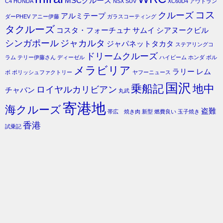
MSCクルーズ
C4
HONDA
NSX
SUV
XC60D4
アウトラン
コス
クルーズ
アルミテープ
ダーPHEV
アニー伊藤
ガラスコーティング
タクルーズ
コスタ・フォーチュナ
サムイ
シアヌークビル
シンガポール
ジャカルタ
ジャパネットタカタ
ステアリングコ
ドリームクルーズ
ラム
テリー伊藤さん
ディーゼル
ハイビーム
ホンダ
ボル
メラビリア
ラリー
レム
ボ
ポリッシュファクトリー
ヤフーニュース
国沢
乗船記
地中
ロイヤルカリビアン
チャバン
丸武
寄港地
海クルーズ
盗難
帯広 焼き肉
新型
燃費良い
玉子焼き
香港
試乗記