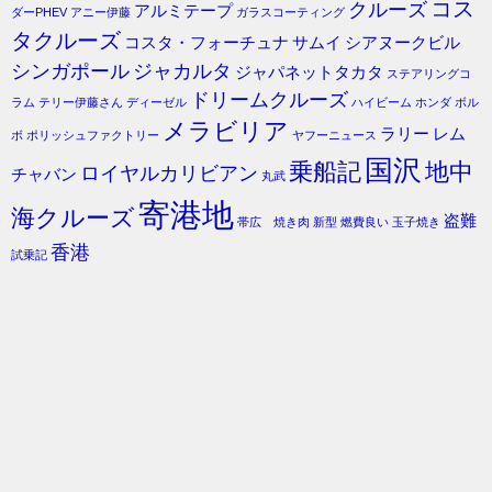
コス
クルーズ
アルミテープ
ダーPHEV
アニー伊藤
ガラスコーティング
タクルーズ
コスタ・フォーチュナ
サムイ
シアヌークビル
シンガポール
ジャカルタ
ジャパネットタカタ
ステアリングコ
ドリームクルーズ
ラム
テリー伊藤さん
ディーゼル
ハイビーム
ホンダ
ボル
メラビリア
ラリー
レム
ボ
ポリッシュファクトリー
ヤフーニュース
国沢
乗船記
地中
ロイヤルカリビアン
チャバン
丸武
寄港地
海クルーズ
盗難
帯広 焼き肉
新型
燃費良い
玉子焼き
香港
試乗記