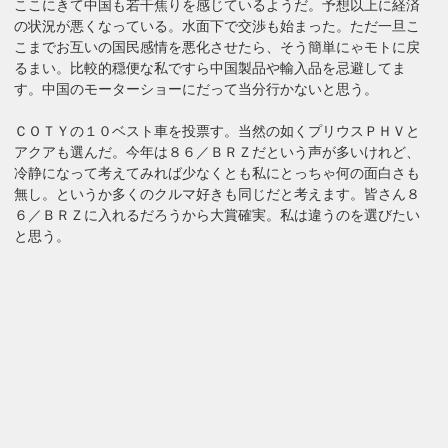
ここにきて中国も若干焦りを感じているようだ。予想以上に経済
の状況が悪くなっている。水面下で交渉も始まった。ただ一旦こ
こまでお互いの国民感情を悪化させたら、そう簡単にゃモトに戻
るまい。比較的穏便な私ですら中国製品や輸入品を忌避してま
す。中国のモーターショーにだって当分行かないと思う。
ＣＯＴＹの１０ベスト車を投票す。当然の如くプリウスＰＨＶと
アクアも選んだ。今年は８６／ＢＲＺだという声が多いけれど、
冷静になって考えてみれば少なくとも私にとっちゃ何の面白さも
無し。というか多くのクルマ好きも同じだと考えます。皆さん８
６／ＢＲＺに入れるだろうから大賞確実。私は違うのを選びたい
と思う。