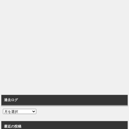
過去ログ
過
去
ロ
最近の投稿
グ