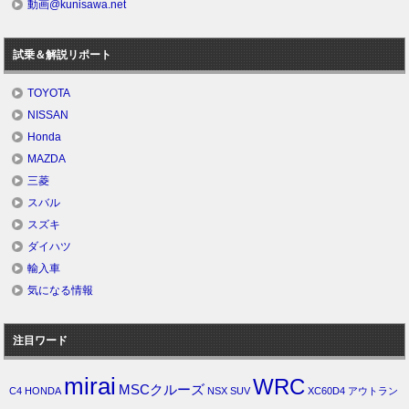
動画@kunisawa.net
試乗＆解説リポート
TOYOTA
NISSAN
Honda
MAZDA
三菱
スバル
スズキ
ダイハツ
輸入車
気になる情報
注目ワード
mirai
WRC
MSCクルーズ
C4
HONDA
NSX
SUV
XC60D4
アウトラン