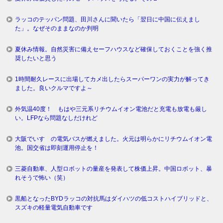
ラッコのテッパン問題、田川さんに聞いたら「翌日に中国に伝えまし
た」。なぜそのままなのか判明
夏休み情報。自然災害に備えセーフハウスなど確保しておくことを強く推
奨したいと思う
1時間耐久レースに出場してカメ出したらスーパーワンの実力が解ってき
ました。良いクルマですよ～
外気温40度！ もはや三元系リチウムイオン電池だと充電も放電も厳し
い。LFPなら問題なしだけれど
大阪でいすゞの電気バスが燃えました。火元は明らかにリチウムイオン電
池。国交省は即刻運用停止を！
三菱自動車、人型ロボットの量産を発表して株価上昇。中国ロボット、暴
れそうで怖い（笑）
黒船となったBYDラッコの対抗馬はダイハツの低コストハイブリッドと、
スズキの軽量電気自動車です