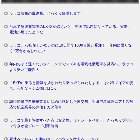
ラッコ情報の最終版。じっくり解説します
台湾で急速充電中のbX4Xが燃えたと、中国で話題になっている。実際、
電池が燃えたようだ
ラッコ、70店舗しかないのに10日間で1000台近い受注！ 年内に限りな
く1万台かもしれない
年内のそう遠くないタイミングでスズキも電気軽乗用車を発表へ。ラッコ
より安い可能性大
「BYDに乗ると情報を抜かれたり乗っ取られたりする」はパラノイアの妄
言。心配ならシム抜けばOK
認証問題で自動車業界いじめに終始した国交省、羽田空港危険ニアミス対
応で航空業界の評価もガタ落ち
ラッコで最も評価すべき点は安全性。リアシートベルト、きっちりプリテ
ン付きが全グレード標準装備
夏休みに被災した時のセーフハウスを考える。その２