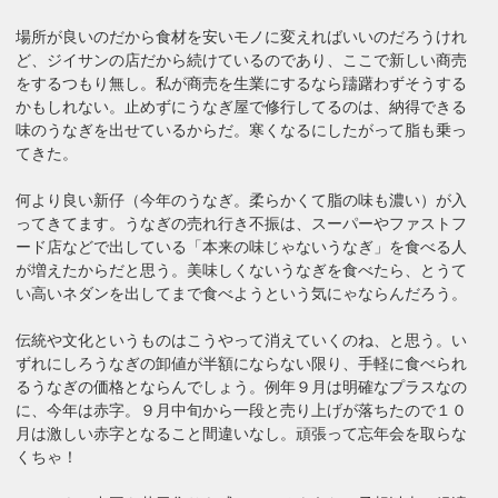
場所が良いのだから食材を安いモノに変えればいいのだろうけれ
ど、ジイサンの店だから続けているのであり、ここで新しい商売
をするつもり無し。私が商売を生業にするなら躊躇わずそうする
かもしれない。止めずにうなぎ屋で修行してるのは、納得できる
味のうなぎを出せているからだ。寒くなるにしたがって脂も乗っ
てきた。
何より良い新仔（今年のうなぎ。柔らかくて脂の味も濃い）が入
ってきてます。うなぎの売れ行き不振は、スーパーやファストフ
ード店などで出している「本来の味じゃないうなぎ」を食べる人
が増えたからだと思う。美味しくないうなぎを食べたら、とうて
い高いネダンを出してまで食べようという気にゃならんだろう。
伝統や文化というものはこうやって消えていくのね、と思う。い
ずれにしろうなぎの卸値が半額にならない限り、手軽に食べられ
るうなぎの価格とならんでしょう。例年９月は明確なプラスなの
に、今年は赤字。９月中旬から一段と売り上げが落ちたので１０
月は激しい赤字となること間違いなし。頑張って忘年会を取らな
くちゃ！