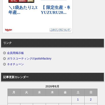
リンク
会員用掲示板
ガラスコーティングのpolishfactory
ネオチューン
記事更新カレンダー
2026年8月
月
火
水
木
金
土
日
1
2