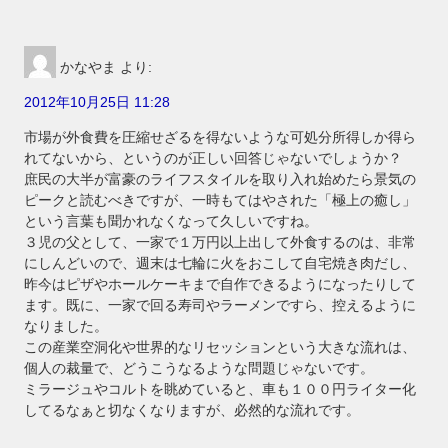
かなやま
より:
2012年10月25日 11:28
市場が外食費を圧縮せざるを得ないような可処分所得しか得ら
れてないから、というのが正しい回答じゃないでしょうか？
庶民の大半が富豪のライフスタイルを取り入れ始めたら景気の
ピークと読むべきですが、一時もてはやされた「極上の癒し」
という言葉も聞かれなくなって久しいですね。
３児の父として、一家で１万円以上出して外食するのは、非常
にしんどいので、週末は七輪に火をおこして自宅焼き肉だし、
昨今はピザやホールケーキまで自作できるようになったりして
ます。既に、一家で回る寿司やラーメンですら、控えるように
なりました。
この産業空洞化や世界的なリセッションという大きな流れは、
個人の裁量で、どうこうなるような問題じゃないです。
ミラージュやコルトを眺めていると、車も１００円ライター化
してるなぁと切なくなりますが、必然的な流れです。