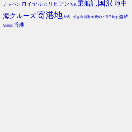
国沢
乗船記
地中
ロイヤルカリビアン
チャバン
丸武
寄港地
海クルーズ
盗難
帯広 焼き肉
新型
燃費良い
玉子焼き
香港
試乗記