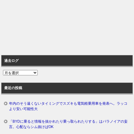
過去ログ
過
去
ロ
最近の投稿
グ
年内のそう遠くないタイミングでスズキも電気軽乗用車を発表へ。ラッコ
より安い可能性大
「BYDに乗ると情報を抜かれたり乗っ取られたりする」はパラノイアの妄
言。心配ならシム抜けばOK