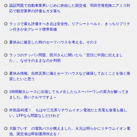
認証問題で自動車業界いじめに終始した国交省、羽田空港危険ニアミス対
応で航空業界の評価もガタ落ち
ラッコで最も評価すべき点は安全性。リアシートベルト、きっちりプリテ
ン付きが全グレード標準装備
夏休みに被災した時のセーフハウスを考える。その２
ラッコのテッパン問題、田川さんに聞いたら「翌日に中国に伝えまし
た」。なぜそのままなのか判明
夏休み情報。自然災害に備えセーフハウスなど確保しておくことを強く推
奨したいと思う
1時間耐久レースに出場してカメ出したらスーパーワンの実力が解ってき
ました。良いクルマですよ～
外気温40度！ もはや三元系リチウムイオン電池だと充電も放電も厳し
い。LFPなら問題なしだけれど
大阪でいすゞの電気バスが燃えました。火元は明らかにリチウムイオン電
池。国交省は即刻運用停止を！