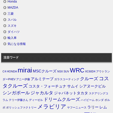
Honda
MAZDA
三菱
スバル
スズキ
ダイハツ
輸入車
気になる情報
注目ワード
mirai
WRC
MSCクルーズ
C4
HONDA
NSX
SUV
XC60D4
アウトラン
コス
クルーズ
アルミテープ
ダーPHEV
アニー伊藤
ガラスコーティング
タクルーズ
コスタ・フォーチュナ
サムイ
シアヌークビル
シンガポール
ジャカルタ
ジャパネットタカタ
ステアリングコ
ドリームクルーズ
ラム
テリー伊藤さん
ディーゼル
ハイビーム
ホンダ
ボル
メラビリア
ラリー
レム
ボ
ポリッシュファクトリー
ヤフーニュース