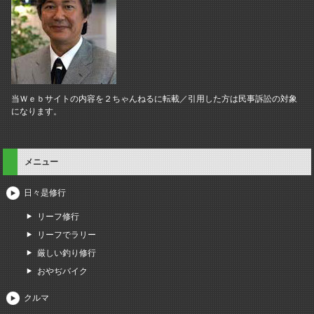
当Ｗｅｂサイトの内容を２ちゃんねるに転載／引用した方は民事訴訟の対象
になります。
メニュー
日々是修行
リーフ修行
リーフでラリー
厳しい釣り修行
おやぢバイク
クルマ