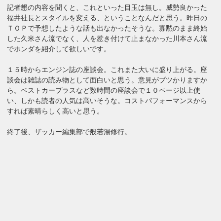
記者懇の内容を聞くと、これといった目玉は無し。威勢良かった
福井社長とスタイルを変える、ということなんだと思う。昨日の
ＴＯＰで予想したような話も出なかったそうな。寡黙のまま終始
した久米さん流でなく、人を惹き付けて止まなかった川本さん流
でホンダを紹介して欲しいです。
１５時からエンジン誌の座談会。これまた大いに盛り上がる。座
談会は雑誌の読み物として面白いと思う。意見がブツかりますか
ら。ベストカープラスなど数時間の座談会で１０ページ以上使
い、しかも読者の人気は高いそうな。コストパフォーマンスから
すれば素晴らしく高いと思う。
終了後、ザッカー編集部で般若湯修行。