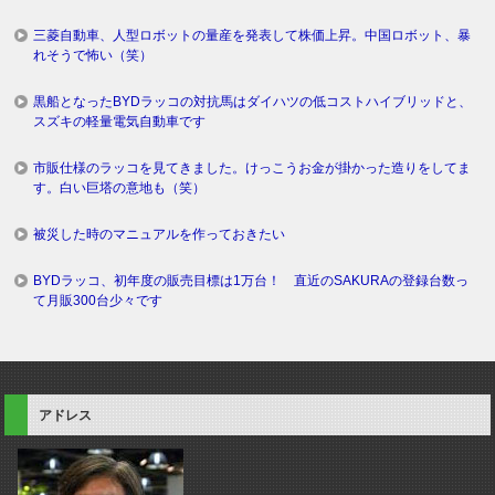
三菱自動車、人型ロボットの量産を発表して株価上昇。中国ロボット、暴
れそうで怖い（笑）
黒船となったBYDラッコの対抗馬はダイハツの低コストハイブリッドと、
スズキの軽量電気自動車です
市販仕様のラッコを見てきました。けっこうお金が掛かった造りをしてま
す。白い巨塔の意地も（笑）
被災した時のマニュアルを作っておきたい
BYDラッコ、初年度の販売目標は1万台！ 直近のSAKURAの登録台数っ
て月販300台少々です
アドレス