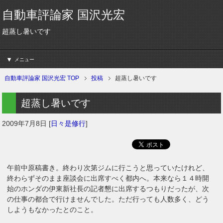
自動車評論家 国沢光宏
超蒸し暑いです
メニュー
自動車評論家 国沢光宏 TOP
投稿
超蒸し暑いです
超蒸し暑いです
2009年7月8日
[
日々是修行
]
午前中原稿書き。終わり次第ジムに行こうと思っていたけれど、
終わらずそのまま座談会に出席すべく都内へ。本来なら１４時開
始のホンダの伊東新社長の記者懇に出席するつもりだったが、次
の仕事の都合で行けませんでした。ただ行っても人数多く、どう
しようもなかったとのこと。