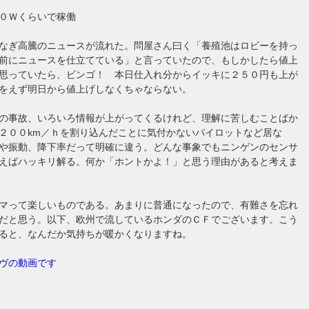
０Ｗくらいで稼働
なぎ高騰のニュースが流れた。問屋さん曰く「養殖池はロビーを持っ
前にニュースを仕立てている」と言っていたので、もしかしたら値上
思っていたら、ビンゴ！ 本日仕入れ分からイッキに２５０円も上が
をえず明日から値上げしなくちゃならない。
の事故、いろいろ情報が上がってくるけれど、理解に苦しむことばか
２００km／ｈを割り込んだことに気付かないパイロットなど居な
や振動、降下率だって明確に違う。どんな事象でもニンゲンのセンサ
えばハッキリ解る。何か「ホントかよ！」と思う理由があると考えま
マって楽しいものである。あまりに普通になったので、有難さを忘れ
だと思う。以下、欧州で流しているホンダのＣＦでございます。こう
ると、なんだか気持ちが暖かくなりますね。
ヴの動画です