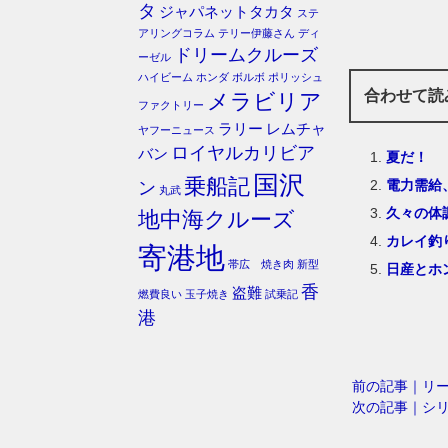
タ
ジャパネットタカタ
ステ
アリングコラム
テリー伊藤さん
ディ
ドリームクルーズ
ーゼル
ハイビーム
ホンダ
ボルボ
ポリッシュ
合わせて読
メラビリア
ファクトリー
ラリー
レムチャ
ヤフーニュース
ロイヤルカリビア
バン
夏だ！
国沢
乗船記
電力需給
ン
丸武
久々の体
地中海クルーズ
カレイ釣
寄港地
帯広 焼き肉
新型
日産とホ
香
盗難
燃費良い
玉子焼き
試乗記
港
前の記事｜リ
次の記事｜シ