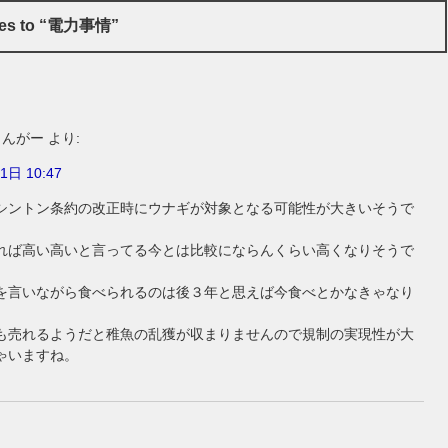
ses to “電力事情”
りんがー
より:
1日 10:47
シントン条約の改正時にウナギが対象となる可能性が大きいそうで
れば高い高いと言ってる今とは比較にならんくらい高くなりそうで
を言いながら食べられるのは後３年と思えば今食べとかなきゃなり
も売れるようだと稚魚の乱獲が収まりませんので規制の実現性が大
ゃいますね。