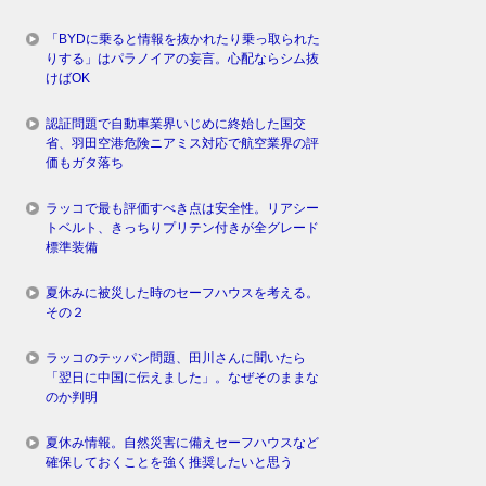
「BYDに乗ると情報を抜かれたり乗っ取られた
りする」はパラノイアの妄言。心配ならシム抜
けばOK
認証問題で自動車業界いじめに終始した国交
省、羽田空港危険ニアミス対応で航空業界の評
価もガタ落ち
ラッコで最も評価すべき点は安全性。リアシー
トベルト、きっちりプリテン付きが全グレード
標準装備
夏休みに被災した時のセーフハウスを考える。
その２
ラッコのテッパン問題、田川さんに聞いたら
「翌日に中国に伝えました」。なぜそのままな
のか判明
夏休み情報。自然災害に備えセーフハウスなど
確保しておくことを強く推奨したいと思う