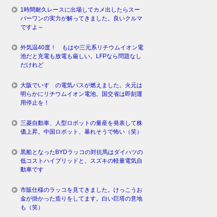
1時間耐久レースに出場してカメ出したらスー
パーワンの実力が解ってきました。良いクルマ
ですよ～
外気温40度！ もはや三元系リチウムイオン電
池だと充電も放電も厳しい。LFPなら問題なし
だけれど
大阪でいすゞの電気バスが燃えました。火元は
明らかにリチウムイオン電池。国交省は即刻運
用停止を！
三菱自動車、人型ロボットの量産を発表して株
価上昇。中国ロボット、暴れそうで怖い（笑）
黒船となったBYDラッコの対抗馬はダイハツの
低コストハイブリッドと、スズキの軽量電気自
動車です
市販仕様のラッコを見てきました。けっこうお
金が掛かった造りをしてます。白い巨塔の意地
も（笑）