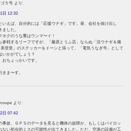
ーゴ５号
より:
1日 12:32
といえば、自分的には「応援ウナギ」です。昼、会社を抜け出し
きました。
クホクのうな重はウンマ〜イ！
ら参戦するリーフですが、「藤原とうふ店」ならぬ「活ウナギ＆備
重 美登里」のステッカーをドーンと張って、「電気うなぎ号」として
はいかがでしょう？
、おちょっかいです。
行きま〜す。
ycoupe
より:
2日 07:42
の事故、ＧＰＳのデータを見ると機体の故障か、もしくはパイロッ
れない初歩的ミスの可能性が出てきました。ただ、空港の設備が工