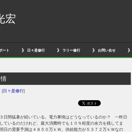
光宏
ボート
日々是修行
ラリー修行
お問い合せ
事情
日
[
日々是修行
]
３日間猛暑が続いている。電力事情はどうなっているのか？ 一昨日
しているのだけれど、最大消費時でも１０％程度の余力を残してま
明日の需要予測は４８５０万ｋＷ。供給能力が５３７２万ｋＷなの