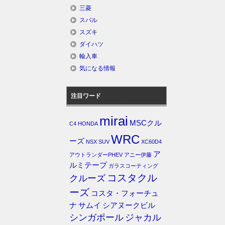
三菱
スバル
スズキ
ダイハツ
輸入車
気になる情報
注目ワード
mirai
MSCクル
C4
HONDA
WRC
ーズ
NSX
SUV
XC60D4
ア
アウトランダーPHEV
アニー伊藤
ルミテープ
ガラスコーティング
コスタクル
クルーズ
ーズ
コスタ・フォーチュ
ナ
サムイ
シアヌークビル
シンガポール
ジャカル