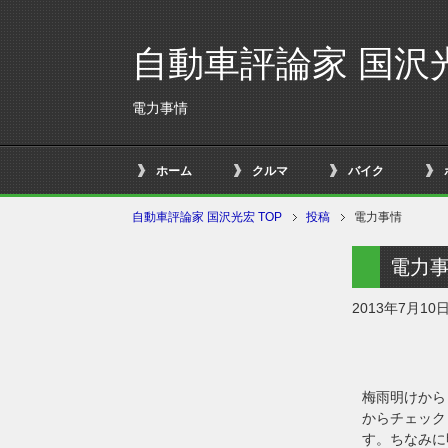
自動車評論家 国沢
電力事情
ホーム
クルマ
バイク
自動車評論家 国沢光宏 TOP
投稿
電力事情
電力
2013年7月10
梅雨明けから
からチェック
す。ちなみに