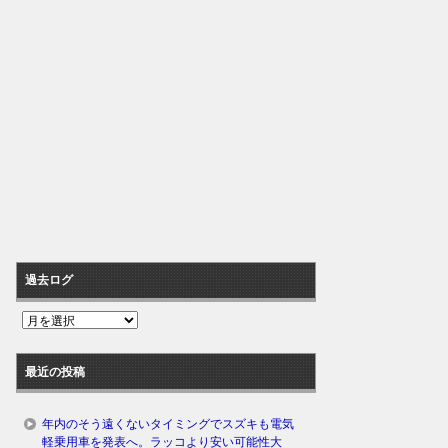
過去ログ
過
去
ロ
最近の投稿
グ
年内のそう遠くないタイミングでスズキも電気
軽乗用車を発表へ。ラッコより安い可能性大