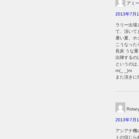
アミ
2013年7月1
ラリー出場
て、頂いて
暑い夏、ホ
こうなった
長炭 うな
出陣するの
というのは
m(_ _)m
また頂きに
Rotar
2013年7月1
アシアナ機
トの信じら