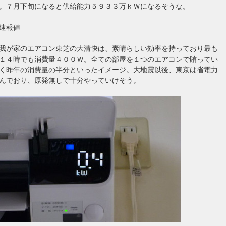
。７月下旬になると供給能力５９３３万ｋＷになるそうな。
速報値
我が家のエアコン東芝の大清快は、素晴らしい効率を持っており最も
１４時でも消費量４００Ｗ。全ての部屋を１つのエアコンで賄ってい
く昨年の消費量の半分といったイメージ。大地震以後、東京は省電力
んでおり、原発無しで十分やっていけそう。