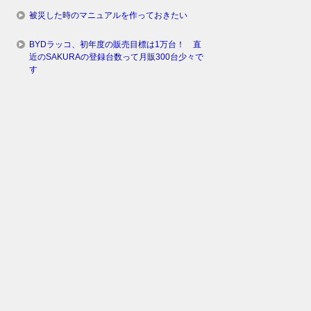
被災した時のマニュアルを作っておきたい
BYDラッコ、初年度の販売目標は1万台！ 直
近のSAKURAの登録台数って月販300台少々で
す