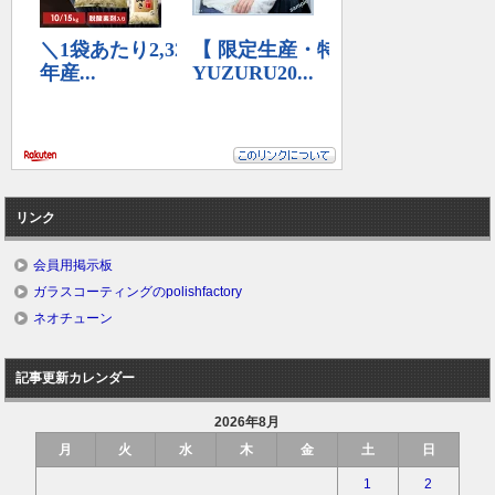
リンク
会員用掲示板
ガラスコーティングのpolishfactory
ネオチューン
記事更新カレンダー
2026年8月
月
火
水
木
金
土
日
1
2