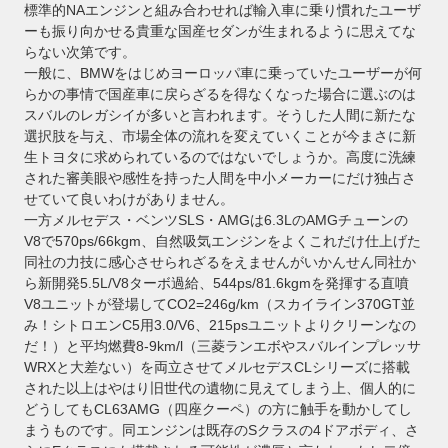
標準的NAエンジンと組み合わせれば輸入車に乗り慣れたユーザ
ーも振り向かせる貴重な国産セダンが生まれるように思えてな
らない次第です。
一般に、BMWをはじめヨーロッパ車に乗っていたユーザーが何
らかの事情で国産車に戻らざるを得なくなった場合に選ぶのは
スバルのレガシイが多いと言われます。そうした人間に新たな
選択肢を与え、市場全体の流れを変えていくことが今まさに新
生トヨタに求められているのではないでしょうか。高度に洗練
された審美眼や感性を持った人間を中小メーカーにだけ独占さ
せていて良いわけがありません。
一方メルセデス・ベンツSLS・AMGは6.3LのAMGチューンの
V8で570ps/66kgm、自然吸気エンジンをよくこれだけ仕上げた
同社の力技に感心させられざるをえませんがいかんせん同社か
ら新開発5.5L/V8ターボ過給、544ps/81.6kgmを発揮する直噴
V8ユニットが登場してCO2=246g/km（スカイライン370GT並
み！シトロエンC5用3.0/V6、215psユニットよりクリーンなの
だ！）と平均燃費8-9km/l（三菱ランエボやスバルインプレッサ
WRXと大差ない）を両立させてメルセデスCLシリーズに搭載
された以上はやはり旧世代の遺物に見えてしまう上、個人的に
どうしてもCL63AMG（四座クーペ）の方に触手を動かしてし
まうものです。同エンジンは既存のSクラスの4ドアボディ、さ