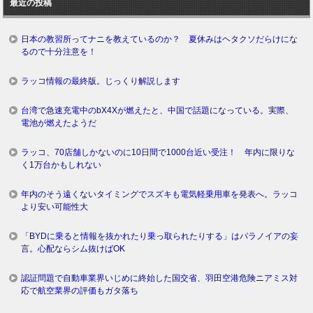
最近の投稿
グ
日本の教習所ってナニを教えているのか？ 夏休みはヘタクソだらけにな
るので十分注意を！
ラッコ情報の最終版。じっくり解説します
台湾で急速充電中のbX4Xが燃えたと、中国で話題になっている。実際、
電池が燃えたようだ
ラッコ、70店舗しかないのに10日間で1000台近い受注！ 年内に限りな
く1万台かもしれない
年内のそう遠くないタイミングでスズキも電気軽乗用車を発表へ。ラッコ
より安い可能性大
「BYDに乗ると情報を抜かれたり乗っ取られたりする」はパラノイアの妄
言。心配ならシム抜けばOK
認証問題で自動車業界いじめに終始した国交省、羽田空港危険ニアミス対
応で航空業界の評価もガタ落ち