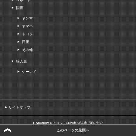
レポート
国産
ヤンマー
ヤマハ
トヨタ
日産
その他
輸入艇
シーレイ
サイトマップ
Copyright (C) 2026 自動車評論家 国沢光宏
All Rights Reserved.
このページの先頭へ