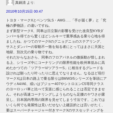
真鍋清
より:
2010年10月15日 00:47
トヨタ・マークXとベンツSLS・AMG…..「手が届く夢」と「究
極の夢物語」の違いですね。
まず新型マークX、同車は日立製の影響を受けた改良型KYBダ
ンパーを得てから驚くほどシルキーで重厚感ある乗り心地を得
ましたね。かつてのマークIIのグニョグニョのステアリング、
サスとダンパーの挙動不一致を知る者にとってはまさに天国と
地獄、別次元の乗り物ですね。
それだからなおさら、同車のフロアパネルの微振動が惜しまれ
る上、シリーズ中にコーナリングの限界性能を欧州車並みに高
めたかつての「ツアラーV/ツアラーS」に相当するグレードを
設ければ願ったり叶ったりに思えてなりません。なるほど現行
マークXは日本の路上で乗る限りはBMW3/5シリーズを筆頭にア
ウディA4/A6、或いはプジョー407やシトロエンC5等同クラス
のヨーロッパ車と比べて安楽に感じられることは否定できませ
ん。それが高速コーナリングしようものなら足腰のヤワさが露
呈し、日本国内専用の限界を見せてしまう寸法です。これでは
いくら何でも発展性は見いだせない上建設的とは言いがたく、
要はスーパーチャージャー付きマークXのサスセッティングを