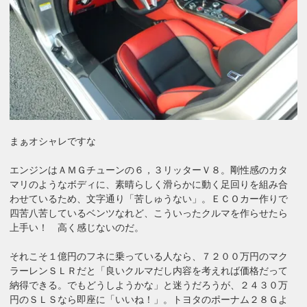
まぁオシャレですな
エンジンはＡＭＧチューンの６，３リッターＶ８。剛性感のカタ
マリのようなボディに、素晴らしく滑らかに動く足回りを組み合
わせているため、文字通り「苦しゅうない」。ＥＣＯカー作りで
四苦八苦しているベンツなれど、こういったクルマを作らせたら
上手い！ 高く感じないのだ。
それこそ１億円のフネに乗っている人なら、７２００万円のマク
ラーレンＳＬＲだと「良いクルマだし内容を考えれば価格だって
納得できる。でもどうしようかな」と迷うだろうが、２４３０万
円のＳＬＳなら即座に「いいね！」。トヨタのポーナム２８Ｇよ