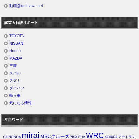
動画@kunisawa.net
試乗＆解説リポート
TOYOTA
NISSAN
Honda
MAZDA
三菱
スバル
スズキ
ダイハツ
輸入車
気になる情報
注目ワード
mirai
WRC
MSCクルーズ
C4
HONDA
NSX
SUV
XC60D4
アウトラン