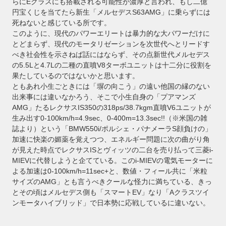
らにEクラスにも搭載される可能性が濃厚と言われ、もし二億
円宝くじを当てたら新生「メルセデスS63AMG」に乗らずには
死ねないと感じている所です。
このように、現代のパワーエリートは暴力的な大パワーだけに
とどまらず、現代のモータリゼーションを次世代へとリードす
べき社会性を示さねば話にはならず、その点新世代メルセデス
の5.5Lと4.7Lの二種の直噴V8ターボユニットは十二分に役割を
果たしているのではないかと思います。
ともあれ小生ごときには「塀の向こう」の遠い他国の縁のない
出来事には違いなかろう、そこで小生自身の「プアマンズ
AMG」たるレクサスIS350の318ps/38.7kgm直噴V6ユニットが
生み出す0-100km/h=4.9sec、0-400m=13.3sec!!（※米国の雑
誌より）という「BMW550i/ポルシェ・パナメーラS顔負けの」
加速に快楽の媚薬を覚えつつ、エネルギー問題に次の曲がり角
が見えた時点でレクサスISとヴィッツの二台を売り払って三菱i-
MIEVに代替しようと企てている。このi-MIEVの電気モーターに
よる加速は0-100km/h=11sec+と、数値・フィール共に「米粒
サイズのAMG」とも言うべきクールな怪力に満ちている、きっ
とその頃はメルセデス側も「スマートEV」なり「Aクラスツイ
ンモータハイブリッド」で日本勢に応戦しているに違いない。