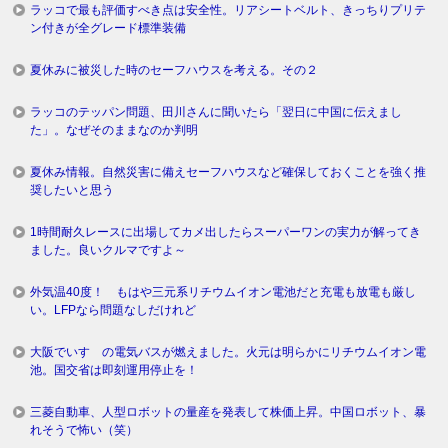
ラッコで最も評価すべき点は安全性。リアシートベルト、きっちりプリテ
ン付きが全グレード標準装備
夏休みに被災した時のセーフハウスを考える。その２
ラッコのテッパン問題、田川さんに聞いたら「翌日に中国に伝えまし
た」。なぜそのままなのか判明
夏休み情報。自然災害に備えセーフハウスなど確保しておくことを強く推
奨したいと思う
1時間耐久レースに出場してカメ出したらスーパーワンの実力が解ってき
ました。良いクルマですよ～
外気温40度！ もはや三元系リチウムイオン電池だと充電も放電も厳し
い。LFPなら問題なしだけれど
大阪でいすゞの電気バスが燃えました。火元は明らかにリチウムイオン電
池。国交省は即刻運用停止を！
三菱自動車、人型ロボットの量産を発表して株価上昇。中国ロボット、暴
れそうで怖い（笑）