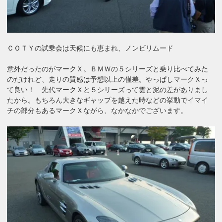
ＣＯＴＹの試乗会は天候にも恵まれ、ノンビリムード
意外だったのがマークＸ。ＢＭＷの５シリーズと乗り比べてみた
のだけれど、走りの質感は予想以上の僅差。やっぱしマークＸっ
て良い！ 先代マークＸと５シリーズって雲と泥の差がありまし
たから。もちろん大きなギャップを越えた時などの挙動でイマイ
チの部分もあるマークＸながら、なかなかでございます。