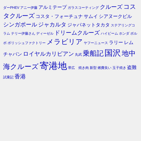
コス
クルーズ
アルミテープ
ダーPHEV
アニー伊藤
ガラスコーティング
タクルーズ
コスタ・フォーチュナ
サムイ
シアヌークビル
シンガポール
ジャカルタ
ジャパネットタカタ
ステアリングコ
ドリームクルーズ
ラム
テリー伊藤さん
ディーゼル
ハイビーム
ホンダ
ボル
メラビリア
ラリー
レム
ボ
ポリッシュファクトリー
ヤフーニュース
国沢
乗船記
地中
ロイヤルカリビアン
チャバン
丸武
寄港地
海クルーズ
盗難
帯広 焼き肉
新型
燃費良い
玉子焼き
香港
試乗記