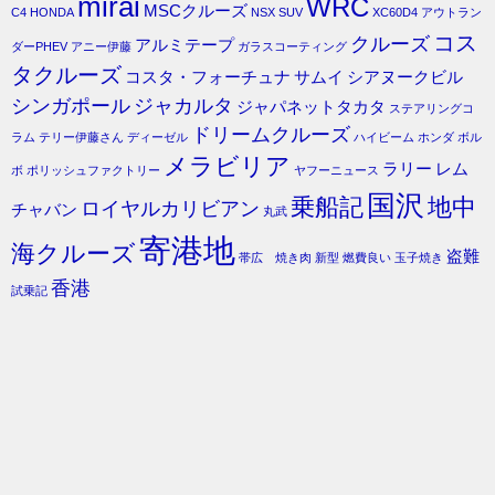
mirai
WRC
MSCクルーズ
C4
HONDA
NSX
SUV
XC60D4
アウトラン
コス
クルーズ
アルミテープ
ダーPHEV
アニー伊藤
ガラスコーティング
タクルーズ
コスタ・フォーチュナ
サムイ
シアヌークビル
シンガポール
ジャカルタ
ジャパネットタカタ
ステアリングコ
ドリームクルーズ
ラム
テリー伊藤さん
ディーゼル
ハイビーム
ホンダ
ボル
メラビリア
ラリー
レム
ボ
ポリッシュファクトリー
ヤフーニュース
国沢
乗船記
地中
ロイヤルカリビアン
チャバン
丸武
寄港地
海クルーズ
盗難
帯広 焼き肉
新型
燃費良い
玉子焼き
香港
試乗記