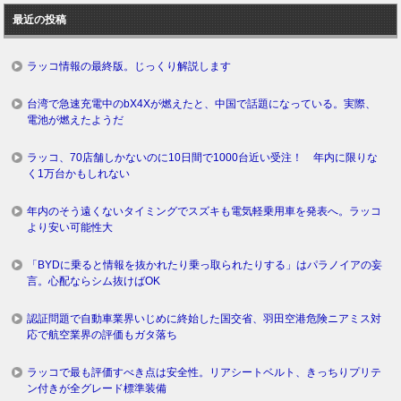
ロ
最近の投稿
グ
ラッコ情報の最終版。じっくり解説します
台湾で急速充電中のbX4Xが燃えたと、中国で話題になっている。実際、
電池が燃えたようだ
ラッコ、70店舗しかないのに10日間で1000台近い受注！ 年内に限りな
く1万台かもしれない
年内のそう遠くないタイミングでスズキも電気軽乗用車を発表へ。ラッコ
より安い可能性大
「BYDに乗ると情報を抜かれたり乗っ取られたりする」はパラノイアの妄
言。心配ならシム抜けばOK
認証問題で自動車業界いじめに終始した国交省、羽田空港危険ニアミス対
応で航空業界の評価もガタ落ち
ラッコで最も評価すべき点は安全性。リアシートベルト、きっちりプリテ
ン付きが全グレード標準装備