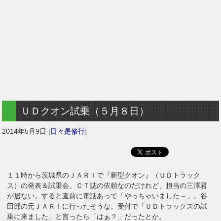
ＵＤクオン試乗（５月８日）
2014年5月9日
[
日々是修行
]
１１時から茨城県のＪＡＲＩで『新型クオン』（ＵＤトラック
ス）の発表＆試乗会。ＣＴ誌の依頼なのだけれど、担当の三澤君
が居ない。すると直前に電話あって「やっちゃいました～」。谷
田部の元ＪＡＲＩに行ったそうな。受付で「ＵＤトラックスの試
乗に来ました」と言ったら「はぁ？」だったとか。