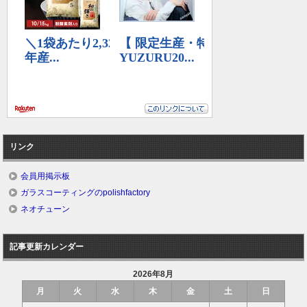
リンク
会員用掲示板
ガラスコーティングのpolishfactory
ネオチューン
記事更新カレンダー
2026年8月
月
火
水
木
金
土
日