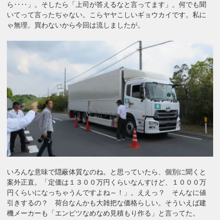
ら‥‥」。そしたら「上司が答えるなと言ってます」。何でも聞
いてって言ったぢゃない。こらヤヤこしいギョウカイです。私に
ゃ無理。買わないから今回は流しましたが。
いろんな意味で隠蔽体質なのね。と思っていたら、個別に聞くと
案外正直。「定価は１３００万円くらいなんすけど、１０００万
円くらいになっちゃうんですよね～！」。ええっ？ そんなに値
引きするの？ 荷台なんかも大雑把な価格らしい。そういえば建
機メーカーも「エンピツなめなめ見積もり作る」と言ってた。