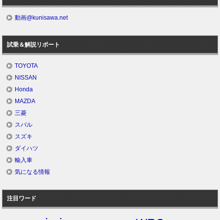
動画@kunisawa.net
試乗＆解説リポート
TOYOTA
NISSAN
Honda
MAZDA
三菱
スバル
スズキ
ダイハツ
輸入車
気になる情報
注目ワード