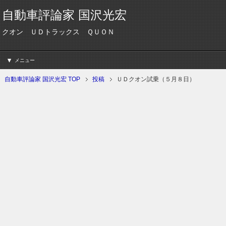
自動車評論家 国沢光宏
クオン ＵＤトラックス ＱＵＯＮ
メニュー
自動車評論家 国沢光宏 TOP
投稿
ＵＤクオン試乗（５月８日）