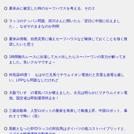
夏休みに被災した時のセーフハウスを考える。その２
ラッコのテッパン問題、田川さんに聞いたら「翌日に中国に伝えまし
た」。なぜそのままなのか判明
夏休み情報。自然災害に備えセーフハウスなど確保しておくことを強く推
奨したいと思う
1時間耐久レースに出場してカメ出したらスーパーワンの実力が解ってき
ました。良いクルマですよ～
外気温40度！ もはや三元系リチウムイオン電池だと充電も放電も厳し
い。LFPなら問題なしだけれど
大阪でいすゞの電気バスが燃えました。火元は明らかにリチウムイオン電
池。国交省は即刻運用停止を！
三菱自動車、人型ロボットの量産を発表して株価上昇。中国ロボット、暴
れそうで怖い（笑）
黒船となったBYDラッコの対抗馬はダイハツの低コストハイブリッドと、
スズキの軽量電気自動車です