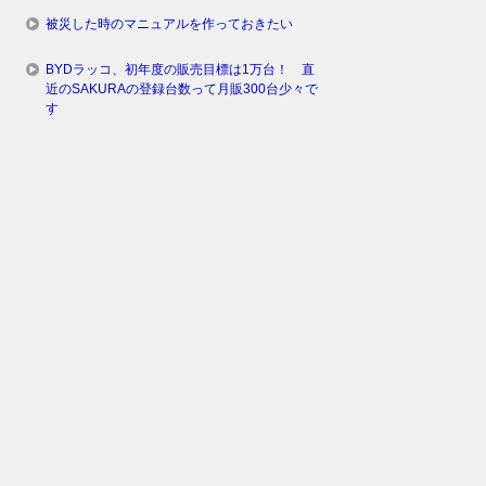
被災した時のマニュアルを作っておきたい
BYDラッコ、初年度の販売目標は1万台！ 直
近のSAKURAの登録台数って月販300台少々で
す