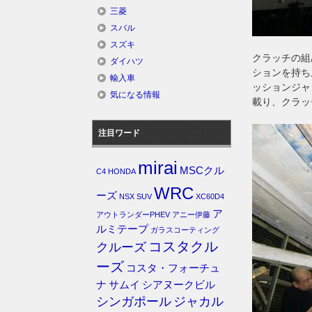
三菱
スバル
スズキ
クラッチの組
ダイハツ
ションを持ち
輸入車
ッションジャ
気になる情報
載り、クラッ
注目ワード
mirai
MSCクル
C4
HONDA
WRC
ーズ
NSX
SUV
XC60D4
ア
アウトランダーPHEV
アニー伊藤
ルミテープ
ガラスコーティング
コスタクル
クルーズ
ーズ
コスタ・フォーチュ
ナ
サムイ
シアヌークビル
シンガポール
ジャカル