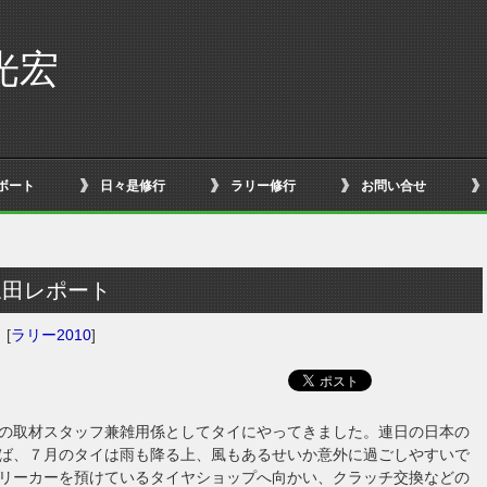
光宏
ボート
日々是修行
ラリー修行
お問い合せ
ト
永田レポート
日
[
ラリー2010
]
の取材スタッフ兼雑用係としてタイにやってきました。連日の日本の
ば、７月のタイは雨も降る上、風もあるせいか意外に過ごしやすいで
リーカーを預けているタイヤショップへ向かい、クラッチ交換などの