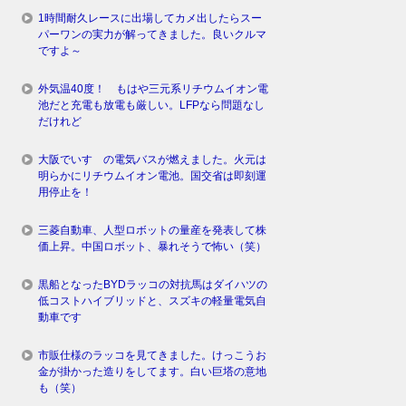
1時間耐久レースに出場してカメ出したらスー
パーワンの実力が解ってきました。良いクルマ
ですよ～
外気温40度！ もはや三元系リチウムイオン電
池だと充電も放電も厳しい。LFPなら問題なし
だけれど
大阪でいすゞの電気バスが燃えました。火元は
明らかにリチウムイオン電池。国交省は即刻運
用停止を！
三菱自動車、人型ロボットの量産を発表して株
価上昇。中国ロボット、暴れそうで怖い（笑）
黒船となったBYDラッコの対抗馬はダイハツの
低コストハイブリッドと、スズキの軽量電気自
動車です
市販仕様のラッコを見てきました。けっこうお
金が掛かった造りをしてます。白い巨塔の意地
も（笑）