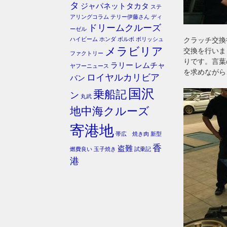
タ
ジャパネットタカタ
ステ
アリングコラム
テリー伊藤さん
ディ
ドリームクルーズ
ーゼル
ハイビーム
ホンダ
ボルボ
ポリッシュ
クラッチ交換
メラビリア
交換を行いま
ファクトリー
りです。言葉
ラリー
レムチャ
ヤフーニュース
を求めながら
ロイヤルカリビア
バン
国沢
乗船記
ン
丸武
地中海クルーズ
寄港地
帯広 焼き肉
新型
香
盗難
燃費良い
玉子焼き
試乗記
港