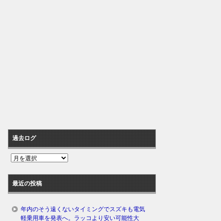
過去ログ
過
去
ロ
最近の投稿
グ
年内のそう遠くないタイミングでスズキも電気
軽乗用車を発表へ。ラッコより安い可能性大