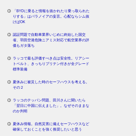
「BYDに乗ると情報を抜かれたり乗っ取られた
りする」はパラノイアの妄言。心配ならシム抜
けばOK
認証問題で自動車業界いじめに終始した国交
省、羽田空港危険ニアミス対応で航空業界の評
価もガタ落ち
ラッコで最も評価すべき点は安全性。リアシー
トベルト、きっちりプリテン付きが全グレード
標準装備
夏休みに被災した時のセーフハウスを考える。
その２
ラッコのテッパン問題、田川さんに聞いたら
「翌日に中国に伝えました」。なぜそのままな
のか判明
夏休み情報。自然災害に備えセーフハウスなど
確保しておくことを強く推奨したいと思う