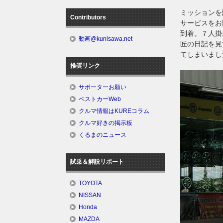
ミッションを
Contributors
サービスをお
到着。７人掛
動画@kunisawa.net
匠の日記を見
てしまいまし
推奨リンク
サポーターお願い
ベストカーWeb
クルマ情報はKUREコラム
クルマ好きの掲示板
くるまのニュース
試乗＆解説リポート
TOYOTA
NISSAN
Honda
MAZDA