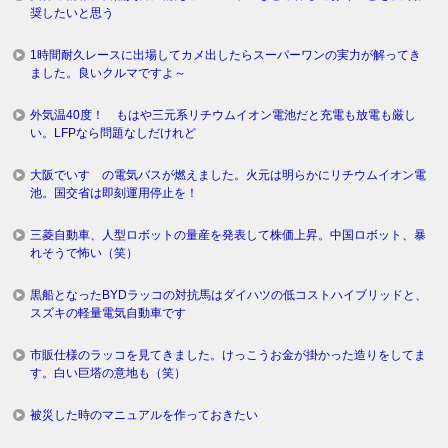
奨したいと思う
1時間耐久レースに出場してカメ出したらスーパーワンの実力が解ってき
ました。良いクルマですよ～
外気温40度！ もはや三元系リチウムイオン電池だと充電も放電も厳し
い。LFPなら問題なしだけれど
大阪でいすゞの電気バスが燃えました。火元は明らかにリチウムイオン電
池。国交省は即刻運用停止を！
三菱自動車、人型ロボットの量産を発表して株価上昇。中国ロボット、暴
れそうで怖い（笑）
黒船となったBYDラッコの対抗馬はダイハツの低コストハイブリッドと、
スズキの軽量電気自動車です
市販仕様のラッコを見てきました。けっこうお金が掛かった造りをしてま
す。白い巨塔の意地も（笑）
被災した時のマニュアルを作っておきたい