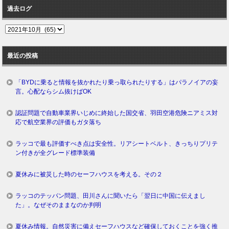
過去ログ
過
去
ロ
最近の投稿
グ
「BYDに乗ると情報を抜かれたり乗っ取られたりする」はパラノイアの妄
言。心配ならシム抜けばOK
認証問題で自動車業界いじめに終始した国交省、羽田空港危険ニアミス対
応で航空業界の評価もガタ落ち
ラッコで最も評価すべき点は安全性。リアシートベルト、きっちりプリテ
ン付きが全グレード標準装備
夏休みに被災した時のセーフハウスを考える。その２
ラッコのテッパン問題、田川さんに聞いたら「翌日に中国に伝えまし
た」。なぜそのままなのか判明
夏休み情報。自然災害に備えセーフハウスなど確保しておくことを強く推