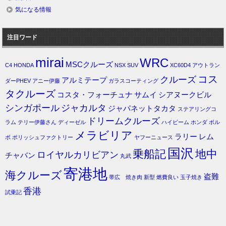
気になる情報
注目ワード
mirai
WRC
MSCクルーズ
C4
HONDA
NSX
SUV
XC60D4
アウトラン
コス
クルーズ
アルミテープ
ダーPHEV
アニー伊藤
ガラスコーティング
タクルーズ
コスタ・フォーチュナ
サムイ
シアヌークビル
シンガポール
ジャカルタ
ジャパネットタカタ
ステアリングコ
ドリームクルーズ
ラム
テリー伊藤さん
ディーゼル
ハイビーム
ホンダ
ボル
メラビリア
ラリー
レム
ボ
ポリッシュファクトリー
ヤフーニュース
国沢
乗船記
地中
ロイヤルカリビアン
チャバン
丸武
寄港地
海クルーズ
盗難
帯広 焼き肉
新型
燃費良い
玉子焼き
香港
試乗記