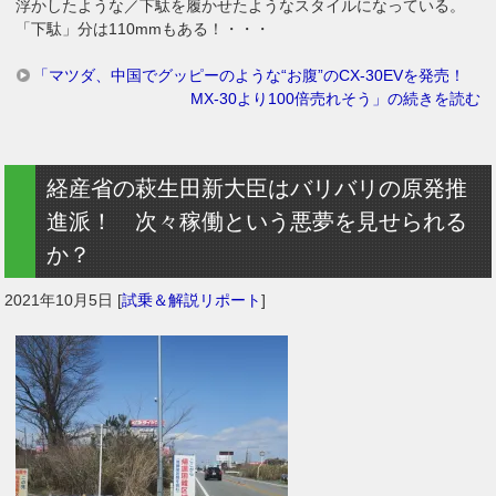
浮かしたような／下駄を履かせたようなスタイルになっている。
「下駄」分は110mmもある！・・・
「マツダ、中国でグッピーのような“お腹”のCX-30EVを発売！
MX-30より100倍売れそう」の続きを読む
経産省の萩生田新大臣はバリバリの原発推
進派！ 次々稼働という悪夢を見せられる
か？
2021年10月5日
[
試乗＆解説リポート
]