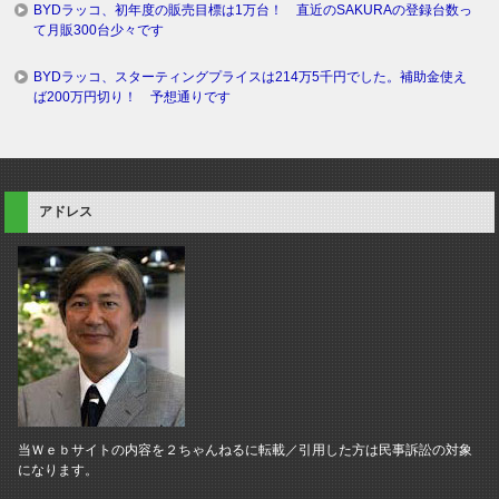
BYDラッコ、初年度の販売目標は1万台！ 直近のSAKURAの登録台数っ
て月販300台少々です
BYDラッコ、スターティングプライスは214万5千円でした。補助金使え
ば200万円切り！ 予想通りです
アドレス
当Ｗｅｂサイトの内容を２ちゃんねるに転載／引用した方は民事訴訟の対象
になります。