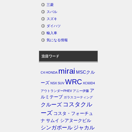
三菱
スバル
スズキ
ダイハツ
輸入車
気になる情報
注目ワード
mirai
MSCクル
C4
HONDA
WRC
ーズ
NSX
SUV
XC60D4
ア
アウトランダーPHEV
アニー伊藤
ルミテープ
ガラスコーティング
コスタクル
クルーズ
ーズ
コスタ・フォーチュ
ナ
サムイ
シアヌークビル
シンガポール
ジャカル