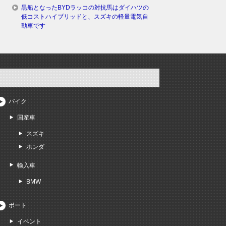
黒船となったBYDラッコの対抗馬はダイハツの
低コストハイブリッドと、スズキの軽量電気自
動車です
バイク
国産車
スズキ
ホンダ
輸入車
BMW
ボート
イベント