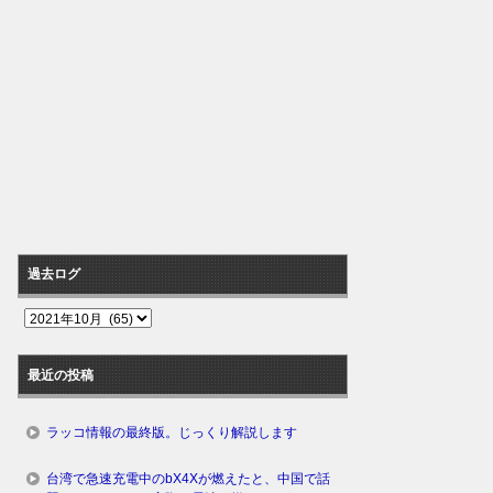
過去ログ
過
去
ロ
最近の投稿
グ
ラッコ情報の最終版。じっくり解説します
台湾で急速充電中のbX4Xが燃えたと、中国で話