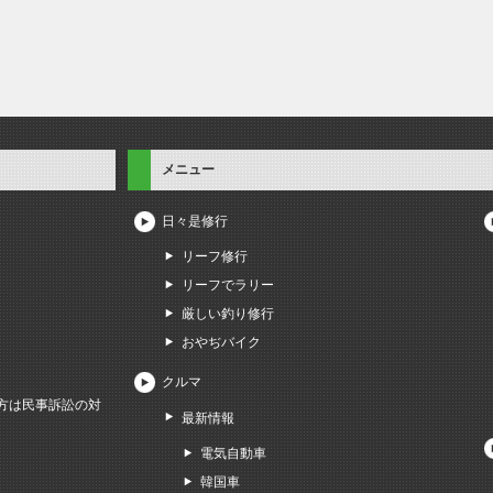
メニュー
日々是修行
リーフ修行
リーフでラリー
厳しい釣り修行
おやぢバイク
クルマ
方は民事訴訟の対
最新情報
電気自動車
韓国車