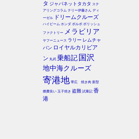
タ
ジャパネットタカタ
ステ
アリングコラム
テリー伊藤さん
ディ
ドリームクルーズ
ーゼル
ハイビーム
ホンダ
ボルボ
ポリッシュ
メラビリア
ファクトリー
ラリー
レムチャ
ヤフーニュース
ロイヤルカリビア
バン
国沢
乗船記
ン
丸武
地中海クルーズ
寄港地
帯広 焼き肉
新型
香
盗難
燃費良い
玉子焼き
試乗記
港