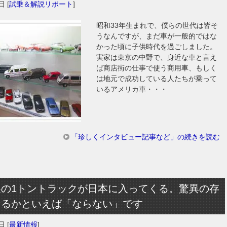
2日
[
試乗＆解説リポート
]
昭和33年生まれで、僕らの世代は皆そ
うなんですが、まだ車が一般的ではな
かった頃に子供時代を過ごしました。
実家は東京の中野で、身近な車と言え
ば商店街の仕事で使う商用車、もしく
は地元で成功している人たちが乗って
いるアメリカ車・・・
「珍しくインタビュー記事など」の続きを読む
製の1トントラックが日本に入ってくる。驚異の存
なるかといえば「ならない」です
2日
[
最新情報
]