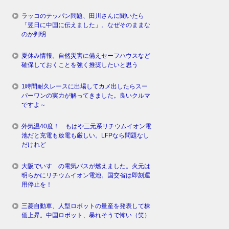
ラッコのテッパン問題、田川さんに聞いたら
「翌日に中国に伝えました」。なぜそのままな
のか判明
夏休み情報。自然災害に備えセーフハウスなど
確保しておくことを強く推奨したいと思う
1時間耐久レースに出場してカメ出したらスー
パーワンの実力が解ってきました。良いクルマ
ですよ～
外気温40度！ もはや三元系リチウムイオン電
池だと充電も放電も厳しい。LFPなら問題なし
だけれど
大阪でいすゞの電気バスが燃えました。火元は
明らかにリチウムイオン電池。国交省は即刻運
用停止を！
三菱自動車、人型ロボットの量産を発表して株
価上昇。中国ロボット、暴れそうで怖い（笑）