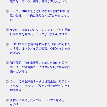
題になっている。実際、電池が燃えたようだ
ラッコ、70店舗しかないのに10日間で1000台
近い受注！ 年内に限りなく1万台かもしれな
い
年内のそう遠くないタイミングでスズキも電気
軽乗用車を発表へ。ラッコより安い可能性大
「BYDに乗ると情報を抜かれたり乗っ取られた
りする」はパラノイアの妄言。心配ならシム抜
けばOK
認証問題で自動車業界いじめに終始した国交
省、羽田空港危険ニアミス対応で航空業界の評
価もガタ落ち
ラッコで最も評価すべき点は安全性。リアシー
トベルト、きっちりプリテン付きが全グレード
標準装備
夏休みに被災した時のセーフハウスを考える。
その２