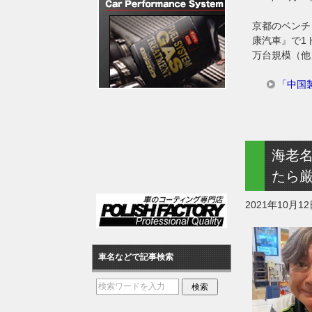
京都のベンチ
康汽車』で1
万台規模（他
「中国
海老
たら
2021年10月1
車名などで記事検索