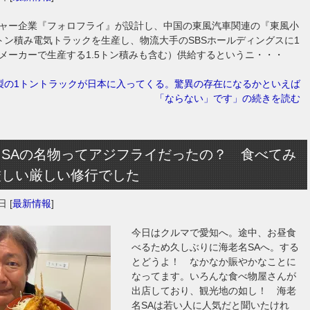
ャー企業『フォロフライ』が設計し、中国の東風汽車関連の『東風小
トン積み電気トラックを生産し、物流大手のSBSホールディングスに1
メーカーで生産する1.5トン積みも含む）供給するというニ・・・
製の1トントラックが日本に入ってくる。驚異の存在になるかといえば
「ならない」です」の続きを読む
名SAの名物ってアジフライだったの？ 食べてみ
厳しい厳しい修行でした
2日
[
最新情報
]
今日はクルマで愛知へ。途中、お昼食
べるため久しぶりに海老名SAへ。する
とどうよ！ なかなか賑やかなことに
なってます。いろんな食べ物屋さんが
出店しており、観光地の如し！ 海老
名SAは若い人に人気だと聞いたけれ