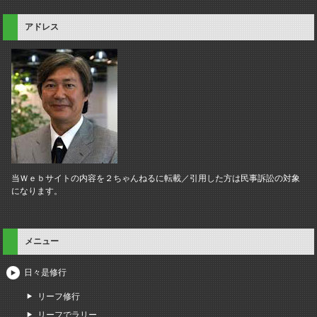
アドレス
当Ｗｅｂサイトの内容を２ちゃんねるに転載／引用した方は民事訴訟の対象
になります。
メニュー
日々是修行
リーフ修行
リーフでラリー