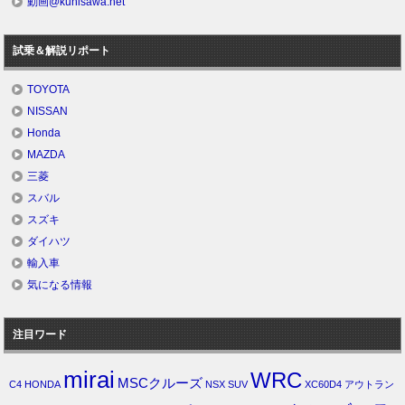
動画@kunisawa.net
試乗＆解説リポート
TOYOTA
NISSAN
Honda
MAZDA
三菱
スバル
スズキ
ダイハツ
輸入車
気になる情報
注目ワード
mirai
WRC
MSCクルーズ
C4
HONDA
NSX
SUV
XC60D4
アウトラン