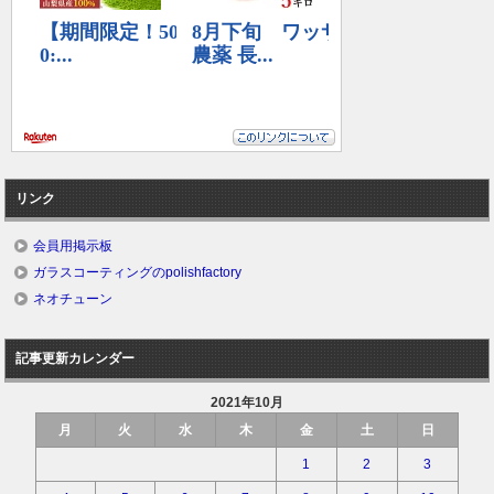
リンク
会員用掲示板
ガラスコーティングのpolishfactory
ネオチューン
記事更新カレンダー
2021年10月
月
火
水
木
金
土
日
1
2
3