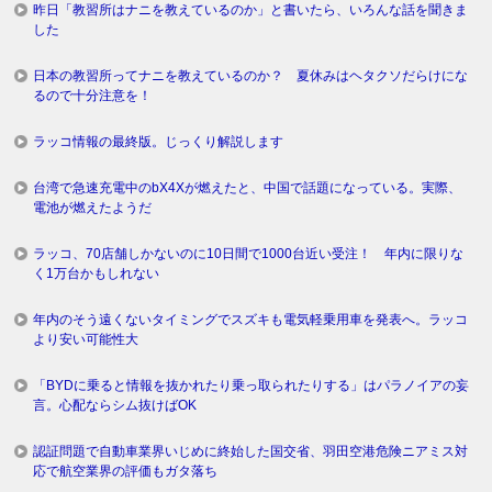
昨日「教習所はナニを教えているのか」と書いたら、いろんな話を聞きま
した
日本の教習所ってナニを教えているのか？ 夏休みはヘタクソだらけにな
るので十分注意を！
ラッコ情報の最終版。じっくり解説します
台湾で急速充電中のbX4Xが燃えたと、中国で話題になっている。実際、
電池が燃えたようだ
ラッコ、70店舗しかないのに10日間で1000台近い受注！ 年内に限りな
く1万台かもしれない
年内のそう遠くないタイミングでスズキも電気軽乗用車を発表へ。ラッコ
より安い可能性大
「BYDに乗ると情報を抜かれたり乗っ取られたりする」はパラノイアの妄
言。心配ならシム抜けばOK
認証問題で自動車業界いじめに終始した国交省、羽田空港危険ニアミス対
応で航空業界の評価もガタ落ち