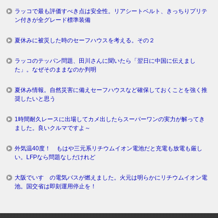
ラッコで最も評価すべき点は安全性。リアシートベルト、きっちりプリテ
ン付きが全グレード標準装備
夏休みに被災した時のセーフハウスを考える。その２
ラッコのテッパン問題、田川さんに聞いたら「翌日に中国に伝えまし
た」。なぜそのままなのか判明
夏休み情報。自然災害に備えセーフハウスなど確保しておくことを強く推
奨したいと思う
1時間耐久レースに出場してカメ出したらスーパーワンの実力が解ってき
ました。良いクルマですよ～
外気温40度！ もはや三元系リチウムイオン電池だと充電も放電も厳し
い。LFPなら問題なしだけれど
大阪でいすゞの電気バスが燃えました。火元は明らかにリチウムイオン電
池。国交省は即刻運用停止を！