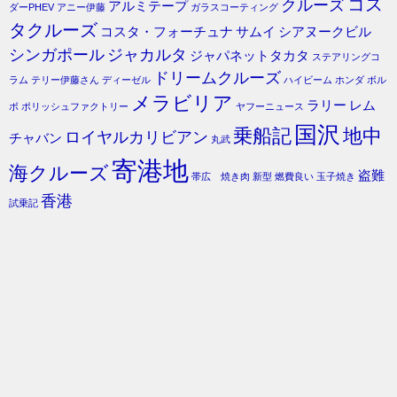
コス
クルーズ
アルミテープ
ダーPHEV
アニー伊藤
ガラスコーティング
タクルーズ
コスタ・フォーチュナ
サムイ
シアヌークビル
シンガポール
ジャカルタ
ジャパネットタカタ
ステアリングコ
ドリームクルーズ
ラム
テリー伊藤さん
ディーゼル
ハイビーム
ホンダ
ボル
メラビリア
ラリー
レム
ボ
ポリッシュファクトリー
ヤフーニュース
国沢
乗船記
地中
ロイヤルカリビアン
チャバン
丸武
寄港地
海クルーズ
盗難
帯広 焼き肉
新型
燃費良い
玉子焼き
香港
試乗記