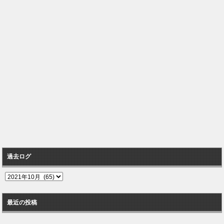
過去ログ
過
去
ロ
最近の投稿
グ