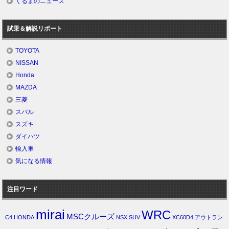
くるまのニュース
試乗＆解説リポート
TOYOTA
NISSAN
Honda
MAZDA
三菱
スバル
スズキ
ダイハツ
輸入車
気になる情報
注目ワード
mirai
WRC
MSCクルーズ
C4
HONDA
NSX
SUV
XC60D4
アウトラン