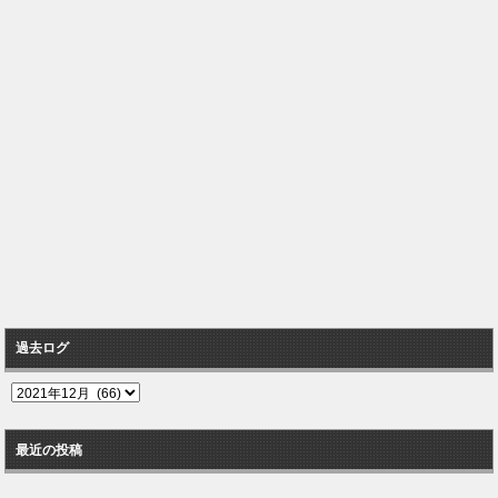
過去ログ
過
去
ロ
最近の投稿
グ