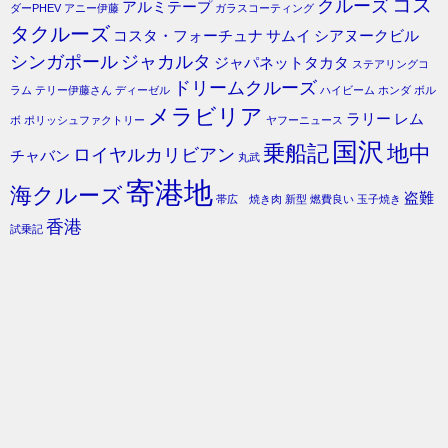
コス
クルーズ
アルミテープ
ダーPHEV
アニー伊藤
ガラスコーティング
タクルーズ
コスタ・フォーチュナ
サムイ
シアヌークビル
シンガポール
ジャカルタ
ジャパネットタカタ
ステアリングコ
ドリームクルーズ
ラム
テリー伊藤さん
ディーゼル
ハイビーム
ホンダ
ボル
メラビリア
ラリー
レム
ボ
ポリッシュファクトリー
ヤフーニュース
国沢
乗船記
地中
ロイヤルカリビアン
チャバン
丸武
寄港地
海クルーズ
盗難
帯広 焼き肉
新型
燃費良い
玉子焼き
香港
試乗記