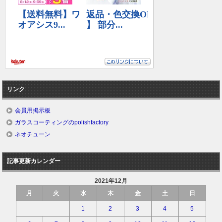
リンク
会員用掲示板
ガラスコーティングのpolishfactory
ネオチューン
記事更新カレンダー
2021年12月
月
火
水
木
金
土
日
1
2
3
4
5