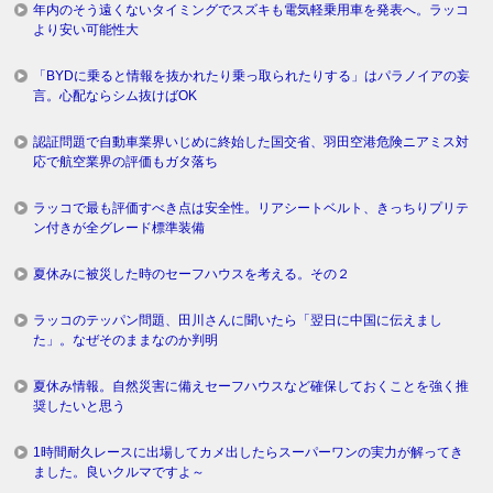
年内のそう遠くないタイミングでスズキも電気軽乗用車を発表へ。ラッコ
より安い可能性大
「BYDに乗ると情報を抜かれたり乗っ取られたりする」はパラノイアの妄
言。心配ならシム抜けばOK
認証問題で自動車業界いじめに終始した国交省、羽田空港危険ニアミス対
応で航空業界の評価もガタ落ち
ラッコで最も評価すべき点は安全性。リアシートベルト、きっちりプリテ
ン付きが全グレード標準装備
夏休みに被災した時のセーフハウスを考える。その２
ラッコのテッパン問題、田川さんに聞いたら「翌日に中国に伝えまし
た」。なぜそのままなのか判明
夏休み情報。自然災害に備えセーフハウスなど確保しておくことを強く推
奨したいと思う
1時間耐久レースに出場してカメ出したらスーパーワンの実力が解ってき
ました。良いクルマですよ～