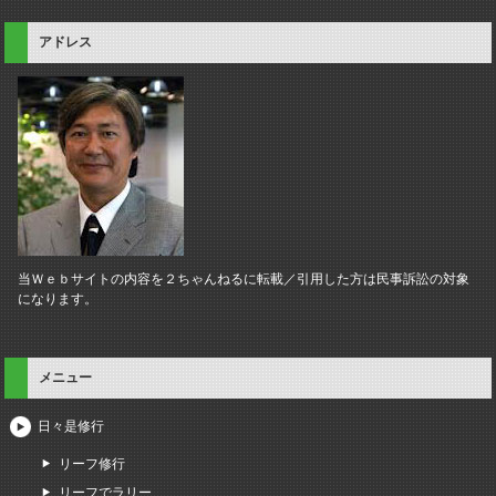
アドレス
当Ｗｅｂサイトの内容を２ちゃんねるに転載／引用した方は民事訴訟の対象
になります。
メニュー
日々是修行
リーフ修行
リーフでラリー