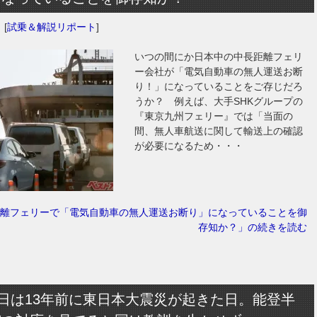
日
[
試乗＆解説リポート
]
いつの間にか日本中の中長距離フェリ
ー会社が「電気自動車の無人運送お断
り！」になっていることをご存じだろ
うか？ 例えば、大手SHKグループの
『東京九州フェリー』では「当面の
間、無人車航送に関して輸送上の確認
が必要になるため・・・
離フェリーで「電気自動車の無人運送お断り」になっていることを御
存知か？」の続きを読む
1日は13年前に東日本大震災が起きた日。能登半