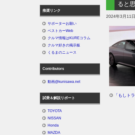
ると
推奨リンク
2024年3月11
サポーターお願い
ベストカーWeb
クルマ情報はKUREコラム
クルマ好きの掲示板
くるまのニュース
Contributors
動画@kunisawa.net
「もしトラ
試乗＆解説リポート
TOYOTA
NISSAN
Honda
MAZDA