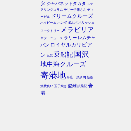
タ
ジャパネットタカタ
ステ
アリングコラム
テリー伊藤さん
ディ
ドリームクルーズ
ーゼル
ハイビーム
ホンダ
ボルボ
ポリッシュ
メラビリア
ファクトリー
ラリー
レムチャ
ヤフーニュース
ロイヤルカリビア
バン
国沢
乗船記
ン
丸武
地中海クルーズ
寄港地
帯広 焼き肉
新型
香
盗難
燃費良い
玉子焼き
試乗記
港