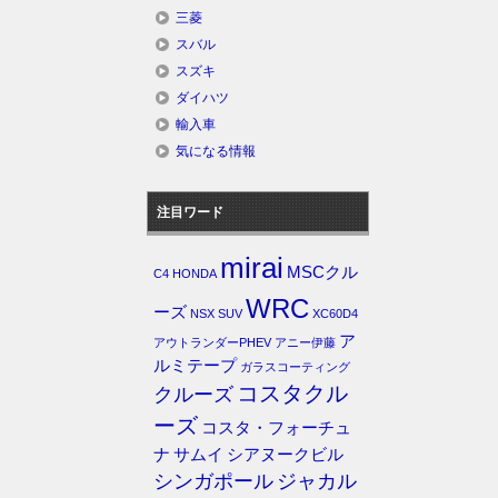
三菱
スバル
スズキ
ダイハツ
輸入車
気になる情報
注目ワード
mirai
MSCクル
C4
HONDA
WRC
ーズ
NSX
SUV
XC60D4
ア
アウトランダーPHEV
アニー伊藤
ルミテープ
ガラスコーティング
コスタクル
クルーズ
ーズ
コスタ・フォーチュ
ナ
サムイ
シアヌークビル
シンガポール
ジャカル