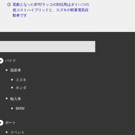
黒船となったBYDラッコの対抗馬はダイハツの
低コストハイブリッドと、スズキの軽量電気自
動車です
バイク
国産車
スズキ
ホンダ
輸入車
BMW
ボート
イベント