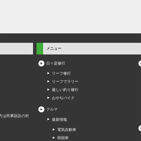
メニュー
日々是修行
リーフ修行
リーフでラリー
厳しい釣り修行
おやぢバイク
クルマ
方は民事訴訟の対
最新情報
電気自動車
韓国車