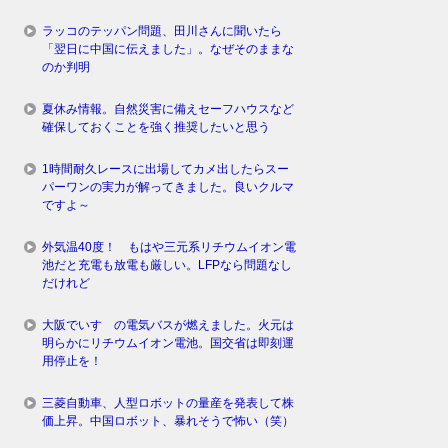
ラッコのテッパン問題、田川さんに聞いたら
「翌日に中国に伝えました」。なぜそのままな
のか判明
夏休み情報。自然災害に備えセーフハウスなど
確保しておくことを強く推奨したいと思う
1時間耐久レースに出場してカメ出したらスー
パーワンの実力が解ってきました。良いクルマ
ですよ～
外気温40度！ もはや三元系リチウムイオン電
池だと充電も放電も厳しい。LFPなら問題なし
だけれど
大阪でいすゞの電気バスが燃えました。火元は
明らかにリチウムイオン電池。国交省は即刻運
用停止を！
三菱自動車、人型ロボットの量産を発表して株
価上昇。中国ロボット、暴れそうで怖い（笑）