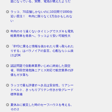
題になっている。実際、電池が燃えたようだ
ラッコ、70店舗しかないのに10日間で1000台
近い受注！ 年内に限りなく1万台かもしれな
い
年内のそう遠くないタイミングでスズキも電気
軽乗用車を発表へ。ラッコより安い可能性大
「BYDに乗ると情報を抜かれたり乗っ取られた
りする」はパラノイアの妄言。心配ならシム抜
けばOK
認証問題で自動車業界いじめに終始した国交
省、羽田空港危険ニアミス対応で航空業界の評
価もガタ落ち
ラッコで最も評価すべき点は安全性。リアシー
トベルト、きっちりプリテン付きが全グレード
標準装備
夏休みに被災した時のセーフハウスを考える。
その２