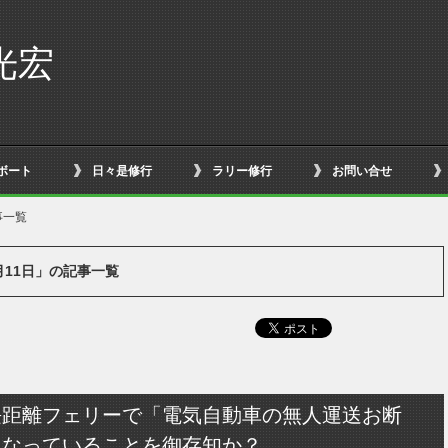
光宏
ボート
日々是修行
ラリー修行
お問い合せ
事一覧
3月11日」の記事一覧
長距離フェリーで「電気自動車の無人運送お断
になっていることを御存知か？