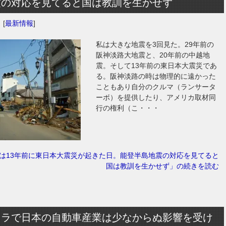
震の対応を見てると国は教訓を生かせず
日
[
最新情報
]
私は大きな地震を3回見た。29年前の
阪神淡路大地震と、20年前の中越地
震。そして13年前の東日本大震災であ
る。阪神淡路の時は物理的に遠かった
こともあり自分のクルマ（ランサータ
ーボ）を提供したり、アメリカ取材同
行の権利（こ・・・
日は13年前に東日本大震災が起きた日。能登半島地震の対応を見てると
国は教訓を生かせず」の続きを読む
トラで日本の自動車産業は少なからぬ影響を受け