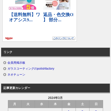
リンク
会員用掲示板
ガラスコーティングのpolishfactory
ネオチューン
記事更新カレンダー
2024年3月
月
火
水
木
金
土
日