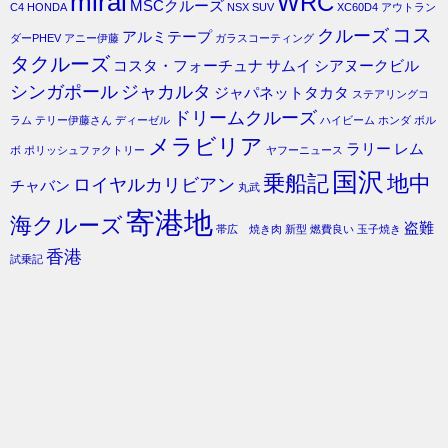
mirai
WRC
MSCクルーズ
C4
HONDA
NSX
SUV
XC60D4
アウトラン
コス
クルーズ
アルミテープ
ダーPHEV
アニー伊藤
ガラスコーティング
タクルーズ
コスタ・フォーチュナ
サムイ
シアヌークビル
シンガポール
ジャカルタ
ジャパネットタカタ
ステアリングコ
ドリームクルーズ
ラム
テリー伊藤さん
ディーゼル
ハイビーム
ホンダ
ボル
メラビリア
ラリー
レム
ボ
ポリッシュファクトリー
ヤフーニュース
国沢
乗船記
地中
ロイヤルカリビアン
チャバン
丸武
寄港地
海クルーズ
盗難
帯広 焼き肉
新型
燃費良い
玉子焼き
香港
試乗記