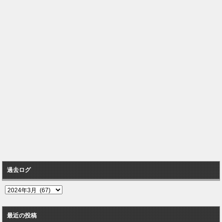
過去ログ
過
去
ロ
最近の投稿
グ