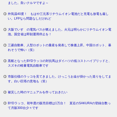
ました。良いクルマですよ～
外気温40度！ もはや三元系リチウムイオン電池だと充電も放電も厳し
い。LFPなら問題なしだけれど
大阪でいすゞの電気バスが燃えました。火元は明らかにリチウムイオン電
池。国交省は即刻運用停止を！
三菱自動車、人型ロボットの量産を発表して株価上昇。中国ロボット、暴
れそうで怖い（笑）
黒船となったBYDラッコの対抗馬はダイハツの低コストハイブリッドと、
スズキの軽量電気自動車です
市販仕様のラッコを見てきました。けっこうお金が掛かった造りをしてま
す。白い巨塔の意地も（笑）
被災した時のマニュアルを作っておきたい
BYDラッコ、初年度の販売目標は1万台！ 直近のSAKURAの登録台数っ
て月販300台少々です