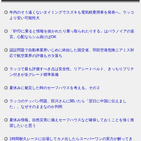
年内のそう遠くないタイミングでスズキも電気軽乗用車を発表へ。ラッコ
より安い可能性大
「BYDに乗ると情報を抜かれたり乗っ取られたりする」はパラノイアの妄
言。心配ならシム抜けばOK
認証問題で自動車業界いじめに終始した国交省、羽田空港危険ニアミス対
応で航空業界の評価もガタ落ち
ラッコで最も評価すべき点は安全性。リアシートベルト、きっちりプリテ
ン付きが全グレード標準装備
夏休みに被災した時のセーフハウスを考える。その２
ラッコのテッパン問題、田川さんに聞いたら「翌日に中国に伝えまし
た」。なぜそのままなのか判明
夏休み情報。自然災害に備えセーフハウスなど確保しておくことを強く推
奨したいと思う
1時間耐久レースに出場してカメ出したらスーパーワンの実力が解ってき