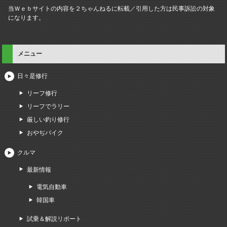
当Ｗｅｂサイトの内容を２ちゃんねるに転載／引用した方は民事訴訟の対象
になります。
メニュー
日々是修行
リーフ修行
リーフでラリー
厳しい釣り修行
おやぢバイク
クルマ
最新情報
電気自動車
韓国車
試乗＆解説リポート