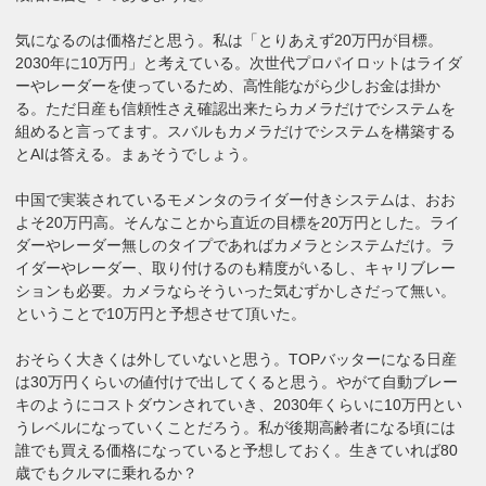
気になるのは価格だと思う。私は「とりあえず20万円が目標。
2030年に10万円」と考えている。次世代プロパイロットはライダ
ーやレーダーを使っているため、高性能ながら少しお金は掛か
る。ただ日産も信頼性さえ確認出来たらカメラだけでシステムを
組めると言ってます。スバルもカメラだけでシステムを構築する
とAIは答える。まぁそうでしょう。
中国で実装されているモメンタのライダー付きシステムは、おお
よそ20万円高。そんなことから直近の目標を20万円とした。ライ
ダーやレーダー無しのタイプであればカメラとシステムだけ。ラ
イダーやレーダー、取り付けるのも精度がいるし、キャリブレー
ションも必要。カメラならそういった気むずかしさだって無い。
ということで10万円と予想させて頂いた。
おそらく大きくは外していないと思う。TOPバッターになる日産
は30万円くらいの値付けで出してくると思う。やがて自動ブレー
キのようにコストダウンされていき、2030年くらいに10万円とい
うレベルになっていくことだろう。私が後期高齢者になる頃には
誰でも買える価格になっていると予想しておく。生きていれば80
歳でもクルマに乗れるか？