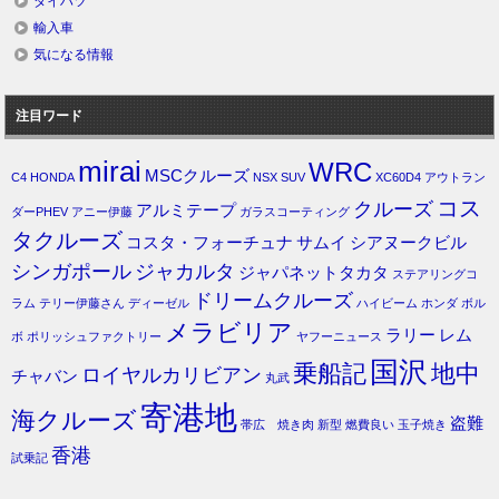
ダイハツ
輸入車
気になる情報
注目ワード
mirai
WRC
MSCクルーズ
C4
HONDA
NSX
SUV
XC60D4
アウトラン
コス
クルーズ
アルミテープ
ダーPHEV
アニー伊藤
ガラスコーティング
タクルーズ
コスタ・フォーチュナ
サムイ
シアヌークビル
シンガポール
ジャカルタ
ジャパネットタカタ
ステアリングコ
ドリームクルーズ
ラム
テリー伊藤さん
ディーゼル
ハイビーム
ホンダ
ボル
メラビリア
ラリー
レム
ボ
ポリッシュファクトリー
ヤフーニュース
国沢
乗船記
地中
ロイヤルカリビアン
チャバン
丸武
寄港地
海クルーズ
盗難
帯広 焼き肉
新型
燃費良い
玉子焼き
香港
試乗記