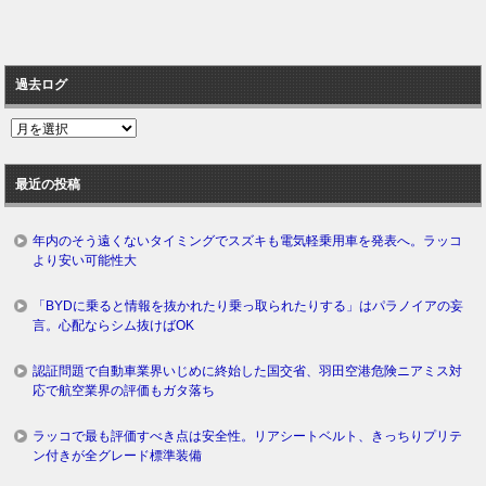
過去ログ
過
去
ロ
最近の投稿
グ
年内のそう遠くないタイミングでスズキも電気軽乗用車を発表へ。ラッコ
より安い可能性大
「BYDに乗ると情報を抜かれたり乗っ取られたりする」はパラノイアの妄
言。心配ならシム抜けばOK
認証問題で自動車業界いじめに終始した国交省、羽田空港危険ニアミス対
応で航空業界の評価もガタ落ち
ラッコで最も評価すべき点は安全性。リアシートベルト、きっちりプリテ
ン付きが全グレード標準装備