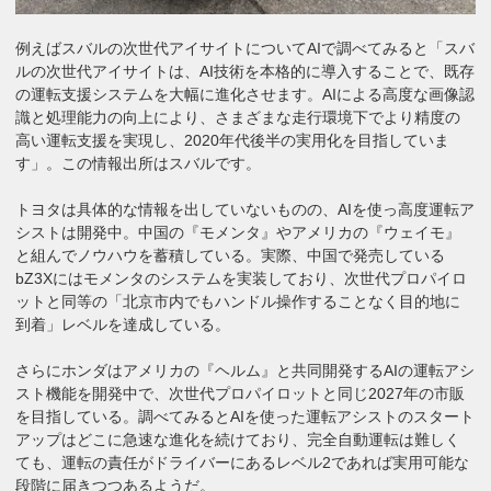
例えばスバルの次世代アイサイトについてAIで調べてみると「スバ
ルの次世代アイサイトは、AI技術を本格的に導入することで、既存
の運転支援システムを大幅に進化させます。AIによる高度な画像認
識と処理能力の向上により、さまざまな走行環境下でより精度の
高い運転支援を実現し、2020年代後半の実用化を目指していま
す」。この情報出所はスバルです。
トヨタは具体的な情報を出していないものの、AIを使っ高度運転ア
シストは開発中。中国の『モメンタ』やアメリカの『ウェイモ』
と組んでノウハウを蓄積している。実際、中国で発売している
bZ3Xにはモメンタのシステムを実装しており、次世代プロパイロ
ットと同等の「北京市内でもハンドル操作することなく目的地に
到着」レベルを達成している。
さらにホンダはアメリカの『ヘルム』と共同開発するAIの運転アシ
スト機能を開発中で、次世代プロパイロットと同じ2027年の市販
を目指している。調べてみるとAIを使った運転アシストのスタート
アップはどこに急速な進化を続けており、完全自動運転は難しく
ても、運転の責任がドライバーにあるレベル2であれば実用可能な
段階に届きつつあるようだ。