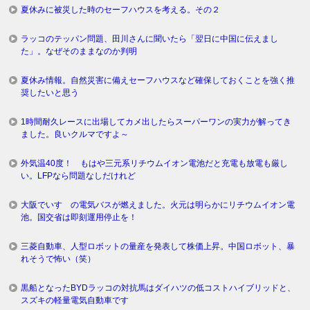
夏休みに被災した時のセーフハウスを考える。その２
ラッコのテッパン問題、田川さんに聞いたら「翌日に中国に伝えまし
た」。なぜそのままなのか判明
夏休み情報。自然災害に備えセーフハウスなど確保しておくことを強く推
奨したいと思う
1時間耐久レースに出場してカメ出したらスーパーワンの実力が解ってき
ました。良いクルマですよ～
外気温40度！ もはや三元系リチウムイオン電池だと充電も放電も厳し
い。LFPなら問題なしだけれど
大阪でいすゞの電気バスが燃えました。火元は明らかにリチウムイオン電
池。国交省は即刻運用停止を！
三菱自動車、人型ロボットの量産を発表して株価上昇。中国ロボット、暴
れそうで怖い（笑）
黒船となったBYDラッコの対抗馬はダイハツの低コストハイブリッドと、
スズキの軽量電気自動車です