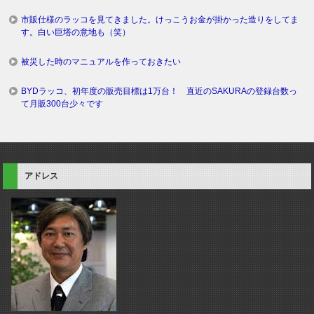
市販仕様のラッコを見てきました。けっこうお金が掛かった造りをしてま
す。白い巨塔の意地も（笑）
被災した時のマニュアルを作っておきたい
BYDラッコ、初年度の販売目標は1万台！ 直近のSAKURAの登録台数っ
て月販300台少々です
アドレス