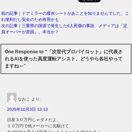
前の記事｜ドアミラーの撥水シートがあことを知りませんでした。こ
れ便利だし安全のため有用かも
次の記事｜三重県の国道で発生した6人死傷の事故、メディアは「定
員オーバーが原因」。本当か？
One Response to “「次世代プロパイロット」に代表さ
れるAIを使った高度運転アシスト、どうやら各社やって
ますね～”
なおこ
より:
2025年10月3日 13:13
日産３０万円じゃダメだよ。
１０万円で他メーカーに先駆けて
AI ADASと言えば日産というイメージを付けなきゃ。