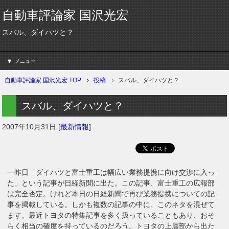
自動車評論家 国沢光宏
スバル、ダイハツと？
メニュー
自動車評論家 国沢光宏 TOP
投稿
スバル、ダイハツと？
スバル、ダイハツと？
2007年10月31日
[
最新情報
]
一昨日「ダイハツと富士重工は幅広い業務提携に向け交渉に入っ
た」という記事が日経新聞に出た。この記事、富士重工の広報部
は完全否定。けれど本日の日経新聞で再び業務提携についての記
事を掲載している。しかも複数の記事の中に、このネタを混ぜて
ます。最近トヨタの特集記事を多く扱っていることもあり、おそ
らく相当の確度を持っているのだろう。トヨタの上層部から出た