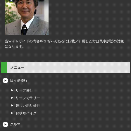
当Ｗｅｂサイトの内容を２ちゃんねるに転載／引用した方は民事訴訟の対象
になります。
メニュー
日々是修行
リーフ修行
リーフでラリー
厳しい釣り修行
おやぢバイク
クルマ