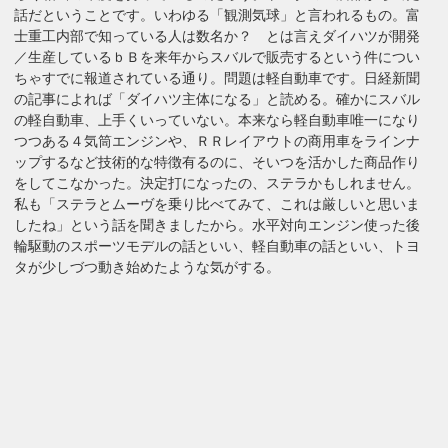
話だということです。いわゆる「観測気球」と言われるもの。富
士重工内部で知っている人は数名か？ とは言えダイハツが開発
／生産しているｂＢを来年からスバルで販売するという件につい
ちゃすでに報道されている通り。問題は軽自動車です。日経新聞
の記事によれば「ダイハツ主体になる」と読める。確かにスバル
の軽自動車、上手くいっていない。本来なら軽自動車唯一になり
つつある４気筒エンジンや、ＲＲレイアウトの商用車をラインナ
ップするなど技術的な特徴有るのに、そいつを活かした商品作り
をしてこなかった。決定打になったの、ステラかもしれません。
私も「ステラとムーヴを乗り比べてみて、これは厳しいと思いま
したね」という話を聞きましたから。水平対向エンジン使った後
輪駆動のスポーツモデルの話といい、軽自動車の話といい、トヨ
タが少しづつ動き始めたような気がする。