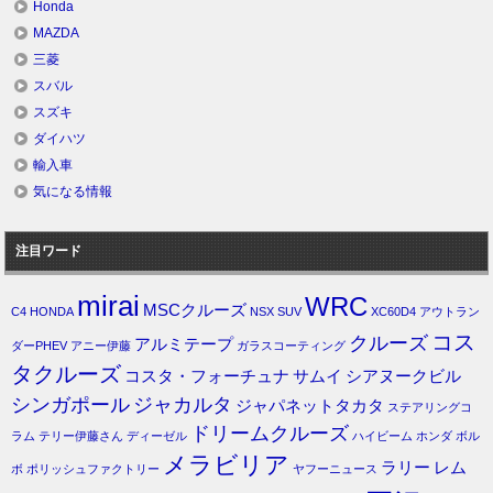
Honda
MAZDA
三菱
スバル
スズキ
ダイハツ
輸入車
気になる情報
注目ワード
mirai
WRC
MSCクルーズ
C4
HONDA
NSX
SUV
XC60D4
アウトラン
コス
クルーズ
アルミテープ
ダーPHEV
アニー伊藤
ガラスコーティング
タクルーズ
コスタ・フォーチュナ
サムイ
シアヌークビル
シンガポール
ジャカルタ
ジャパネットタカタ
ステアリングコ
ドリームクルーズ
ラム
テリー伊藤さん
ディーゼル
ハイビーム
ホンダ
ボル
メラビリア
ラリー
レム
ボ
ポリッシュファクトリー
ヤフーニュース