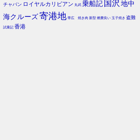
国沢
乗船記
地中
ロイヤルカリビアン
チャバン
丸武
寄港地
海クルーズ
盗難
帯広 焼き肉
新型
燃費良い
玉子焼き
香港
試乗記