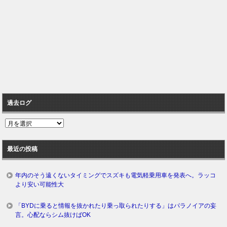
過去ログ
過
去
ロ
最近の投稿
グ
年内のそう遠くないタイミングでスズキも電気軽乗用車を発表へ。ラッコ
より安い可能性大
「BYDに乗ると情報を抜かれたり乗っ取られたりする」はパラノイアの妄
言。心配ならシム抜けばOK