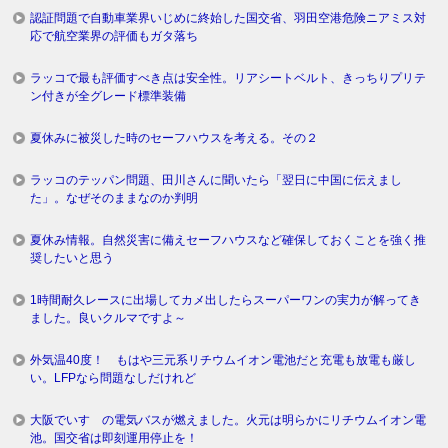
認証問題で自動車業界いじめに終始した国交省、羽田空港危険ニアミス対
応で航空業界の評価もガタ落ち
ラッコで最も評価すべき点は安全性。リアシートベルト、きっちりプリテ
ン付きが全グレード標準装備
夏休みに被災した時のセーフハウスを考える。その２
ラッコのテッパン問題、田川さんに聞いたら「翌日に中国に伝えまし
た」。なぜそのままなのか判明
夏休み情報。自然災害に備えセーフハウスなど確保しておくことを強く推
奨したいと思う
1時間耐久レースに出場してカメ出したらスーパーワンの実力が解ってき
ました。良いクルマですよ～
外気温40度！ もはや三元系リチウムイオン電池だと充電も放電も厳し
い。LFPなら問題なしだけれど
大阪でいすゞの電気バスが燃えました。火元は明らかにリチウムイオン電
池。国交省は即刻運用停止を！