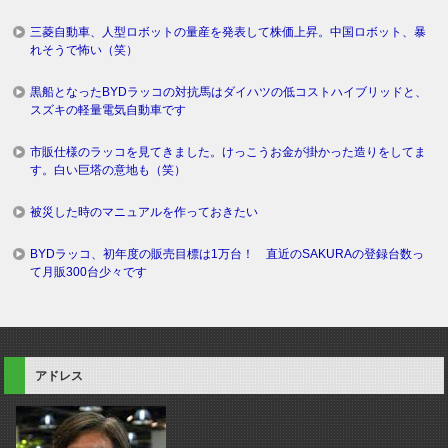
三菱自動車、人型ロボットの量産を発表して株価上昇。中国ロボット、暴
れそうで怖い（笑）
黒船となったBYDラッコの対抗馬はダイハツの低コストハイブリッドと、
スズキの軽量電気自動車です
市販仕様のラッコを見てきました。けっこうお金が掛かった造りをしてま
す。白い巨塔の意地も（笑）
被災した時のマニュアルを作っておきたい
BYDラッコ、初年度の販売目標は1万台！ 直近のSAKURAの登録台数っ
て月販300台少々です
アドレス