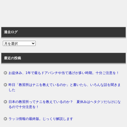
過去ログ
過
去
ロ
最近の投稿
グ
お盆休み、1年で最もドアパンチや当て逃げが多い時期。十分ご注意を！
昨日「教習所はナニを教えているのか」と書いたら、いろんな話を聞きま
した
日本の教習所ってナニを教えているのか？ 夏休みはヘタクソだらけにな
るので十分注意を！
ラッコ情報の最終版。じっくり解説します