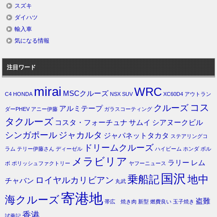
スズキ
ダイハツ
輸入車
気になる情報
注目ワード
mirai
WRC
MSCクルーズ
C4
HONDA
NSX
SUV
XC60D4
アウトラン
コス
クルーズ
アルミテープ
ダーPHEV
アニー伊藤
ガラスコーティング
タクルーズ
コスタ・フォーチュナ
サムイ
シアヌークビル
シンガポール
ジャカルタ
ジャパネットタカタ
ステアリングコ
ドリームクルーズ
ラム
テリー伊藤さん
ディーゼル
ハイビーム
ホンダ
ボル
メラビリア
ラリー
レム
ボ
ポリッシュファクトリー
ヤフーニュース
国沢
乗船記
地中
ロイヤルカリビアン
チャバン
丸武
寄港地
海クルーズ
盗難
帯広 焼き肉
新型
燃費良い
玉子焼き
香港
試乗記