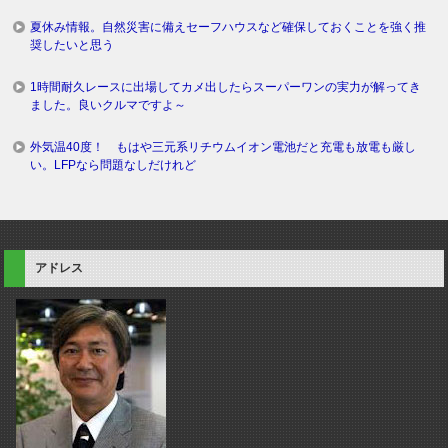
夏休み情報。自然災害に備えセーフハウスなど確保しておくことを強く推
奨したいと思う
1時間耐久レースに出場してカメ出したらスーパーワンの実力が解ってき
ました。良いクルマですよ～
外気温40度！ もはや三元系リチウムイオン電池だと充電も放電も厳し
い。LFPなら問題なしだけれど
アドレス