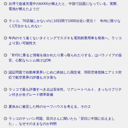
台湾で急速充電中のbX4Xが燃えたと、中国で話題になっている。実際、
電池が燃えたようだ
ラッコ、70店舗しかないのに10日間で1000台近い受注！ 年内に限りな
く1万台かもしれない
年内のそう遠くないタイミングでスズキも電気軽乗用車を発表へ。ラッコ
より安い可能性大
「BYDに乗ると情報を抜かれたり乗っ取られたりする」はパラノイアの妄
言。心配ならシム抜けばOK
認証問題で自動車業界いじめに終始した国交省、羽田空港危険ニアミス対
応で航空業界の評価もガタ落ち
ラッコで最も評価すべき点は安全性。リアシートベルト、きっちりプリテ
ン付きが全グレード標準装備
夏休みに被災した時のセーフハウスを考える。その２
ラッコのテッパン問題、田川さんに聞いたら「翌日に中国に伝えまし
た」。なぜそのままなのか判明