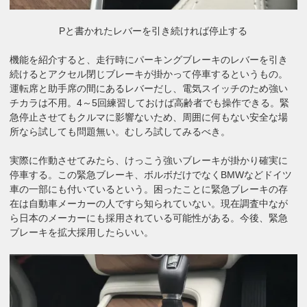
Pと書かれたレバーを引き続ければ停止する
機能を紹介すると、走行時にパーキングブレーキのレバーを引き
続けるとアクセル閉じブレーキが掛かって停車するというもの。
運転席と助手席の間にあるレバーだし、電気スイッチのため強い
チカラは不用。4～5回練習しておけば高齢者でも操作できる。緊
急停止させてもクルマに影響ないため、周囲に何もない安全な場
所なら試しても問題無い。むしろ試してみるべき。
実際に作動させてみたら、けっこう強いブレーキが掛かり確実に
停車する。この緊急ブレーキ、ボルボだけでなくBMWなどドイツ
車の一部にも付いているという。困ったことに緊急ブレーキの存
在は自動車メーカーの人ですら知られていない。現在調査中なが
ら日本のメーカーにも採用されている可能性がある。今後、緊急
ブレーキを拡大採用したらいい。