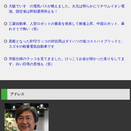
大阪でいすゞの電気バスが燃えました。火元は明らかにリチウムイオン電
池。国交省は即刻運用停止を！
三菱自動車、人型ロボットの量産を発表して株価上昇。中国ロボット、暴
れそうで怖い（笑）
黒船となったBYDラッコの対抗馬はダイハツの低コストハイブリッドと、
スズキの軽量電気自動車です
市販仕様のラッコを見てきました。けっこうお金が掛かった造りをしてま
す。白い巨塔の意地も（笑）
アドレス