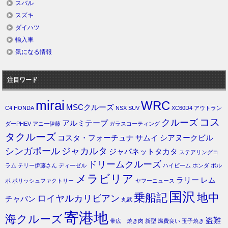
スバル
スズキ
ダイハツ
輸入車
気になる情報
注目ワード
mirai
WRC
MSCクルーズ
C4
HONDA
NSX
SUV
XC60D4
アウトラン
コス
クルーズ
アルミテープ
ダーPHEV
アニー伊藤
ガラスコーティング
タクルーズ
コスタ・フォーチュナ
サムイ
シアヌークビル
シンガポール
ジャカルタ
ジャパネットタカタ
ステアリングコ
ドリームクルーズ
ラム
テリー伊藤さん
ディーゼル
ハイビーム
ホンダ
ボル
メラビリア
ラリー
レム
ボ
ポリッシュファクトリー
ヤフーニュース
国沢
乗船記
地中
ロイヤルカリビアン
チャバン
丸武
寄港地
海クルーズ
盗難
帯広 焼き肉
新型
燃費良い
玉子焼き