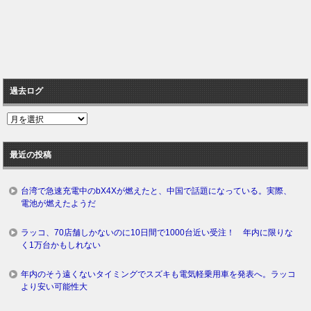
過去ログ
過
去
ロ
最近の投稿
グ
台湾で急速充電中のbX4Xが燃えたと、中国で話題になっている。実際、
電池が燃えたようだ
ラッコ、70店舗しかないのに10日間で1000台近い受注！ 年内に限りな
く1万台かもしれない
年内のそう遠くないタイミングでスズキも電気軽乗用車を発表へ。ラッコ
より安い可能性大