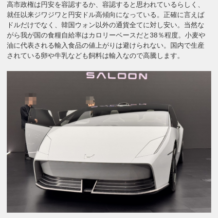
高市政権は円安を容認するか、容認すると思われているらしく、
就任以来ジワジワと円安ドル高傾向になっている。正確に言えば
ドルだけでなく、韓国ウォン以外の通貨全てに対し安い。当然な
がら我が国の食糧自給率はカロリーベースだと38％程度。小麦や
油に代表される輸入食品の値上がりは避けられない。国内で生産
されている卵や牛乳なども飼料は輸入なので高騰します。