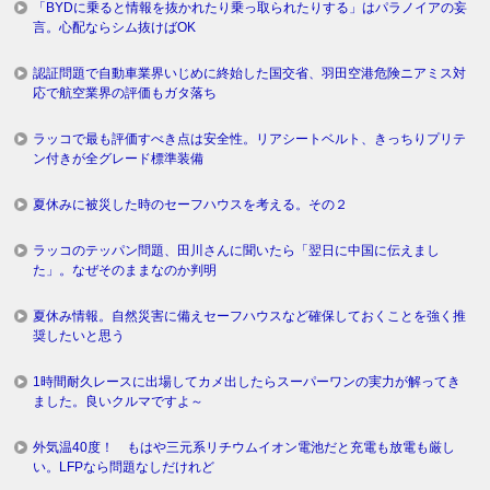
「BYDに乗ると情報を抜かれたり乗っ取られたりする」はパラノイアの妄
言。心配ならシム抜けばOK
認証問題で自動車業界いじめに終始した国交省、羽田空港危険ニアミス対
応で航空業界の評価もガタ落ち
ラッコで最も評価すべき点は安全性。リアシートベルト、きっちりプリテ
ン付きが全グレード標準装備
夏休みに被災した時のセーフハウスを考える。その２
ラッコのテッパン問題、田川さんに聞いたら「翌日に中国に伝えまし
た」。なぜそのままなのか判明
夏休み情報。自然災害に備えセーフハウスなど確保しておくことを強く推
奨したいと思う
1時間耐久レースに出場してカメ出したらスーパーワンの実力が解ってき
ました。良いクルマですよ～
外気温40度！ もはや三元系リチウムイオン電池だと充電も放電も厳し
い。LFPなら問題なしだけれど