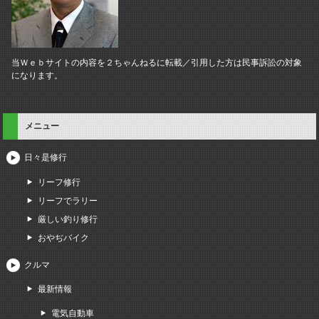
当Ｗｅｂサイトの内容を２ちゃんねるに転載／引用した方は民事訴訟の対象
になります。
メニュー
日々是修行
リーフ修行
リーフでラリー
厳しい釣り修行
おやぢバイク
クルマ
最新情報
電気自動車