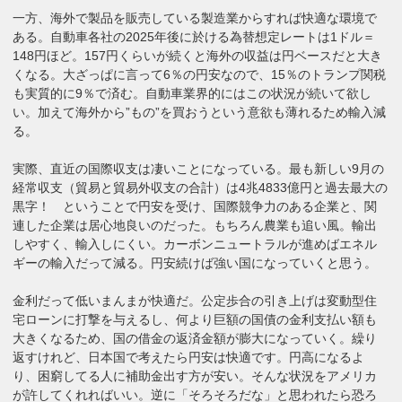
一方、海外で製品を販売している製造業からすれば快適な環境で
ある。自動車各社の2025年後に於ける為替想定レートは1ドル＝
148円ほど。157円くらいが続くと海外の収益は円ベースだと大き
くなる。大ざっぱに言って6％の円安なので、15％のトランプ関税
も実質的に9％で済む。自動車業界的にはこの状況が続いて欲し
い。加えて海外から”もの”を買おうという意欲も薄れるため輸入減
る。
実際、直近の国際収支は凄いことになっている。最も新しい9月の
経常収支（貿易と貿易外収支の合計）は4兆4833億円と過去最大の
黒字！ ということで円安を受け、国際競争力のある企業と、関
連した企業は居心地良いのだった。もちろん農業も追い風。輸出
しやすく、輸入しにくい。カーボンニュートラルが進めばエネル
ギーの輸入だって減る。円安続けば強い国になっていくと思う。
金利だって低いまんまが快適だ。公定歩合の引き上げは変動型住
宅ローンに打撃を与えるし、何より巨額の国債の金利支払い額も
大きくなるため、国の借金の返済金額が膨大になっていく。繰り
返すけれど、日本国で考えたら円安は快適です。円高になるよ
り、困窮してる人に補助金出す方が安い。そんな状況をアメリカ
が許してくれればいい。逆に「そろそろだな」と思われたら恐ろ