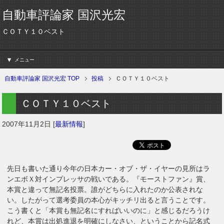
自動車評論家 国沢光宏
ＣＯＴＹ１０ベスト
メニュー
自動車評論家 国沢光宏 TOP
投稿
ＣＯＴＹ１０ベスト
ＣＯＴＹ１０ベスト
2007年11月2日
[
最新情報
]
先日も書いた通り今年の日本カー・オブ・ザ・イヤーの見所はラ
ンエボＸ対インプレッサの戦いである。『モーストファン』賞、
本賞と違って無記名投票。誰がどちらに入れたのか公表されな
い。したがって選考委員の本心がキッチリ出ると言うことです。
こう書くと「本賞も無記名にすればいいのに」と感じるだろうけ
れど、本賞は出処進退を明確にしなさい、ということから記名式