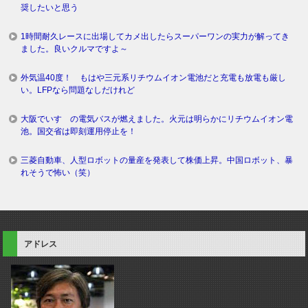
奨したいと思う
1時間耐久レースに出場してカメ出したらスーパーワンの実力が解ってき
ました。良いクルマですよ～
外気温40度！ もはや三元系リチウムイオン電池だと充電も放電も厳し
い。LFPなら問題なしだけれど
大阪でいすゞの電気バスが燃えました。火元は明らかにリチウムイオン電
池。国交省は即刻運用停止を！
三菱自動車、人型ロボットの量産を発表して株価上昇。中国ロボット、暴
れそうで怖い（笑）
アドレス