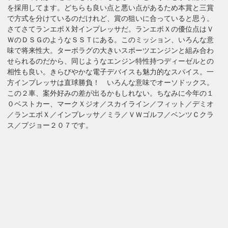
を採用してます。どちらも良い点と悪い点があるため本賞と三賞
で方式を分けているのだけれど、賞の狙いに合っていると思う。
さてさてランエボＸ対インプレッサだ。ランエボＸの優位点はＶ
ＷのＤＳＧのようなＳＳＴにある。このミッション、いろんな意
味で将来性大。ターボラグの大きいスポーツエンジンと組み合わ
せられるのだから、同じようなエンジン特性持つディーゼルとの
相性も良い。きらびやかな電子デバイスも魅力的なスパイス。一
方インプレッサは直球勝負！ いろんな意味でオーソドックス。
この２車、案外好みの差が出るかもしれない。ちなみに今年の１
０ベストカー、
マークＸジオ／スカイライン／フィット／デミオ
／ランエボＸ／インプレッサ／ミラ／ＶＷゴルフ／ベンツＣクラ
ス／プジョー２０７です
。