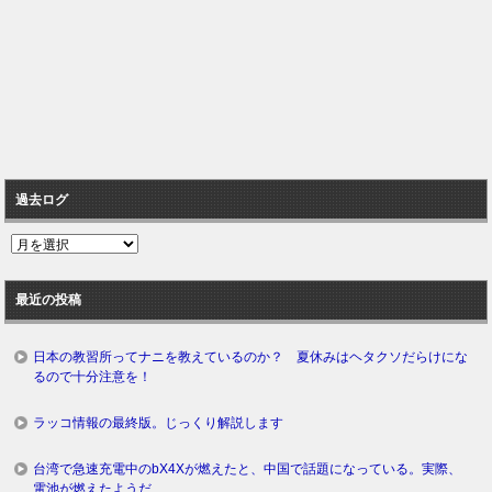
過去ログ
過
去
ロ
最近の投稿
グ
日本の教習所ってナニを教えているのか？ 夏休みはヘタクソだらけにな
るので十分注意を！
ラッコ情報の最終版。じっくり解説します
台湾で急速充電中のbX4Xが燃えたと、中国で話題になっている。実際、
電池が燃えたようだ