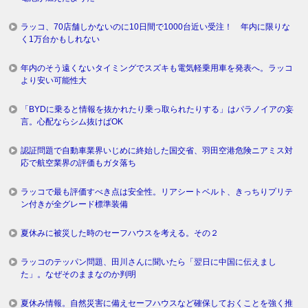
ラッコ、70店舗しかないのに10日間で1000台近い受注！ 年内に限りな
く1万台かもしれない
年内のそう遠くないタイミングでスズキも電気軽乗用車を発表へ。ラッコ
より安い可能性大
「BYDに乗ると情報を抜かれたり乗っ取られたりする」はパラノイアの妄
言。心配ならシム抜けばOK
認証問題で自動車業界いじめに終始した国交省、羽田空港危険ニアミス対
応で航空業界の評価もガタ落ち
ラッコで最も評価すべき点は安全性。リアシートベルト、きっちりプリテ
ン付きが全グレード標準装備
夏休みに被災した時のセーフハウスを考える。その２
ラッコのテッパン問題、田川さんに聞いたら「翌日に中国に伝えまし
た」。なぜそのままなのか判明
夏休み情報。自然災害に備えセーフハウスなど確保しておくことを強く推