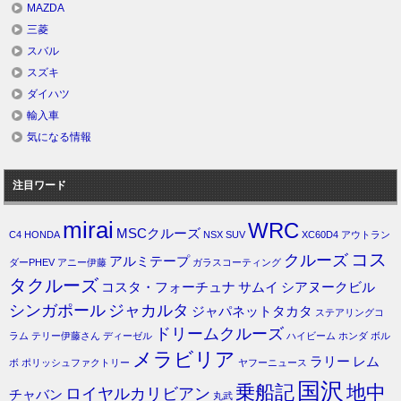
MAZDA
三菱
スバル
スズキ
ダイハツ
輸入車
気になる情報
注目ワード
mirai
WRC
MSCクルーズ
C4
HONDA
NSX
SUV
XC60D4
アウトラン
コス
クルーズ
アルミテープ
ダーPHEV
アニー伊藤
ガラスコーティング
タクルーズ
コスタ・フォーチュナ
サムイ
シアヌークビル
シンガポール
ジャカルタ
ジャパネットタカタ
ステアリングコ
ドリームクルーズ
ラム
テリー伊藤さん
ディーゼル
ハイビーム
ホンダ
ボル
メラビリア
ラリー
レム
ボ
ポリッシュファクトリー
ヤフーニュース
国沢
乗船記
地中
ロイヤルカリビアン
チャバン
丸武