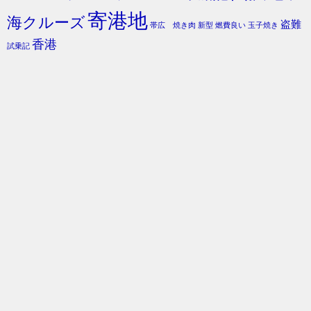
寄港地
海クルーズ
盗難
帯広 焼き肉
新型
燃費良い
玉子焼き
香港
試乗記