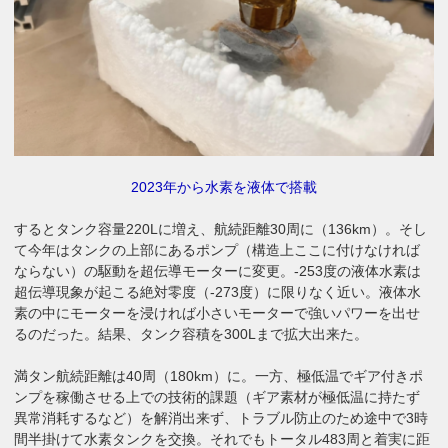
2023年から水素を液体で搭載
するとタンク容量220Lに増え、航続距離30周に（136km）。そし
て今年はタンクの上部にあるポンプ（構造上ここに付けなければ
ならない）の駆動を超伝導モーターに変更。-253度の液体水素は
超伝導現象が起こる絶対零度（-273度）に限りなく近い。液体水
素の中にモーターを浸ければ小さいモーターで強いパワーを出せ
るのだった。結果、タンク容積を300Lまで拡大出来た。
満タン航続距離は40周（180km）に。一方、極低温でギア付きポ
ンプを稼働させる上での技術的課題（ギア素材が極低温に持たず
異常消耗するなど）を解消出来ず、トラブル防止のため途中で3時
間半掛けて水素タンクを交換。それでもトータル483周と着実に距