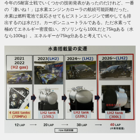
今年のS耐富士戦でいくつかの技術発表があったのだけれど、一番
の「凄いね！」は水素エンジンカローラの航続可能距離だった。
水素は燃料電池で反応させてもピストンエンジンで燃やしても排
出するのは水だけ。カーボンニュートラルである。ただ水素って
極めてエネルギー密度低い。ガソリンなら100Lだと75kgある（水
なら100kg）。エネルギーが75kg分あると考えていい。