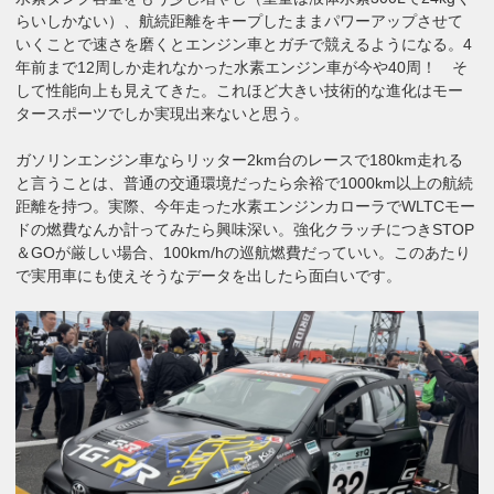
らいしかない）、航続距離をキープしたままパワーアップさせて
いくことで速さを磨くとエンジン車とガチで競えるようになる。4
年前まで12周しか走れなかった水素エンジン車が今や40周！ そ
して性能向上も見えてきた。これほど大きい技術的な進化はモー
タースポーツでしか実現出来ないと思う。
ガソリンエンジン車ならリッター2km台のレースで180km走れる
と言うことは、普通の交通環境だったら余裕で1000km以上の航続
距離を持つ。実際、今年走った水素エンジンカローラでWLTCモー
ドの燃費なんか計ってみたら興味深い。強化クラッチにつきSTOP
＆GOが厳しい場合、100km/hの巡航燃費だっていい。このあたり
で実用車にも使えそうなデータを出したら面白いです。