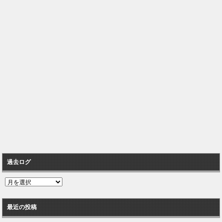
過去ログ
過
去
ロ
最近の投稿
グ