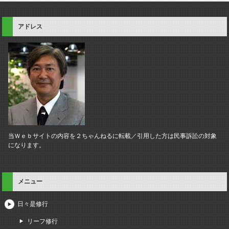
アドレス
当Ｗｅｂサイトの内容を２ちゃんねるに転載／引用した方は民事訴訟の対象
になります。
メニュー
日々是修行
リーフ修行