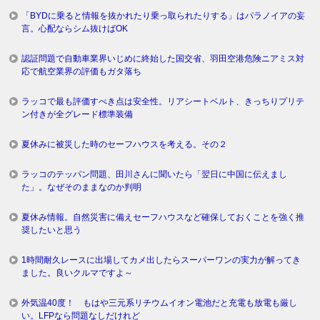
「BYDに乗ると情報を抜かれたり乗っ取られたりする」はパラノイアの妄
言。心配ならシム抜けばOK
認証問題で自動車業界いじめに終始した国交省、羽田空港危険ニアミス対
応で航空業界の評価もガタ落ち
ラッコで最も評価すべき点は安全性。リアシートベルト、きっちりプリテ
ン付きが全グレード標準装備
夏休みに被災した時のセーフハウスを考える。その２
ラッコのテッパン問題、田川さんに聞いたら「翌日に中国に伝えまし
た」。なぜそのままなのか判明
夏休み情報。自然災害に備えセーフハウスなど確保しておくことを強く推
奨したいと思う
1時間耐久レースに出場してカメ出したらスーパーワンの実力が解ってき
ました。良いクルマですよ～
外気温40度！ もはや三元系リチウムイオン電池だと充電も放電も厳し
い。LFPなら問題なしだけれど