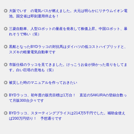
大阪でいすゞの電気バスが燃えました。火元は明らかにリチウムイオン電
池。国交省は即刻運用停止を！
三菱自動車、人型ロボットの量産を発表して株価上昇。中国ロボット、暴
れそうで怖い（笑）
黒船となったBYDラッコの対抗馬はダイハツの低コストハイブリッドと、
スズキの軽量電気自動車です
市販仕様のラッコを見てきました。けっこうお金が掛かった造りをしてま
す。白い巨塔の意地も（笑）
被災した時のマニュアルを作っておきたい
BYDラッコ、初年度の販売目標は1万台！ 直近のSAKURAの登録台数っ
て月販300台少々です
BYDラッコ、スターティングプライスは214万5千円でした。補助金使え
ば200万円切り！ 予想通りです