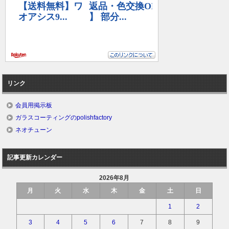
リンク
会員用掲示板
ガラスコーティングのpolishfactory
ネオチューン
記事更新カレンダー
2026年8月
月
火
水
木
金
土
日
1
2
3
4
5
6
7
8
9