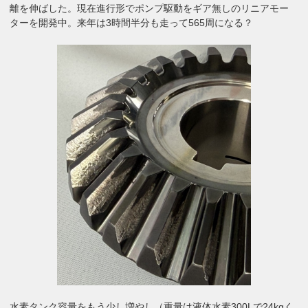
離を伸ばした。現在進行形でポンプ駆動をギア無しのリニアモー
ターを開発中。来年は3時間半分も走って565周になる？
水素タンク容量をもう少し増やし（重量は液体水素300Lで24kgく