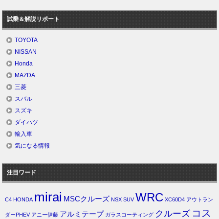
試乗＆解説リポート
TOYOTA
NISSAN
Honda
MAZDA
三菱
スバル
スズキ
ダイハツ
輸入車
気になる情報
注目ワード
mirai
WRC
MSCクルーズ
C4
HONDA
NSX
SUV
XC60D4
アウトラン
コス
クルーズ
アルミテープ
ダーPHEV
アニー伊藤
ガラスコーティング