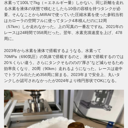
水素って100Lで7kg（＝エネルギー量）しかない。同じ距離を走れ
る水素を液体の状態で積むとしたら10倍の容積を持つタンクが必
要。そんなことからMIRAIで使っていた圧縮水素を使った参戦当初
はカローラの空間フルに使ってタンク4本積んだのに12周
（57km）しか走れなかった。上の写真の一番左ですね。2021年の
レースは24時間で358周だった。翌年、水素充填速度を上げ、478
周に。
2023年から水素を液体で搭載するようなる。水素って
70MPa（690気圧）の気体で搭載するのと、液体で搭載するのでは
20％くらい違う。さらにタンクそもののの”厚さ”など減らせるため
効率良くなり、20周（90km）走れるようになった。レースは途中
でトラブル出たため358周に留まる。2023年まで安全上、丸いタ
ンクしか認可されなかったが2024年より楕円形状でOKになる。