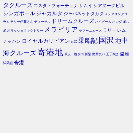
タクルーズ
コスタ・フォーチュナ
サムイ
シアヌークビル
シンガポール
ジャカルタ
ジャパネットタカタ
ステアリングコ
ドリームクルーズ
ラム
テリー伊藤さん
ディーゼル
ハイビーム
ホンダ
ボル
メラビリア
ラリー
レム
ボ
ポリッシュファクトリー
ヤフーニュース
国沢
乗船記
地中
ロイヤルカリビアン
チャバン
丸武
寄港地
海クルーズ
盗難
帯広 焼き肉
新型
燃費良い
玉子焼き
香港
試乗記