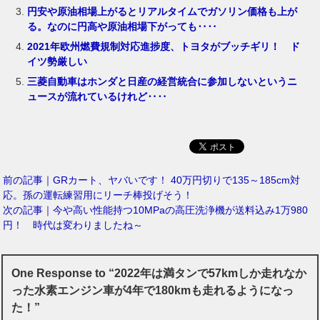
円安や原油相場上がるとリアルタイムでガソリン価格も上が
る。なのに円高や原油相場下がっても‥‥
2021年欧州燃費規制対応進捗度、トヨタがブッチギリ！ ド
イツ勢厳しい
三菱自動車はホンダと日産の経営統合に参加しないというニ
ュースが流れているけれど‥‥
前の記事｜GRカート、ヤバいです！ 40万円切りで135～185cm対
応。孫の運転練習用にリーチ棒投げそう！
次の記事｜今や高い性能持つ10MPaの高圧洗浄機が送料込み1万980
円！ 時代は変わりましたね～
One Response to “2022年は満タンで57kmしか走れなか
った水素エンジン車が4年で180kmも走れるようになっ
た！”