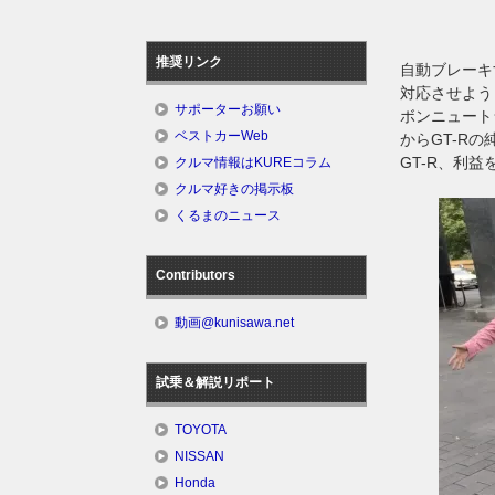
推奨リンク
自動ブレーキ
対応させよう
サポーターお願い
ボンニュート
ベストカーWeb
からGT-R
GT-R、利
クルマ情報はKUREコラム
クルマ好きの掲示板
くるまのニュース
Contributors
動画@kunisawa.net
試乗＆解説リポート
TOYOTA
NISSAN
Honda