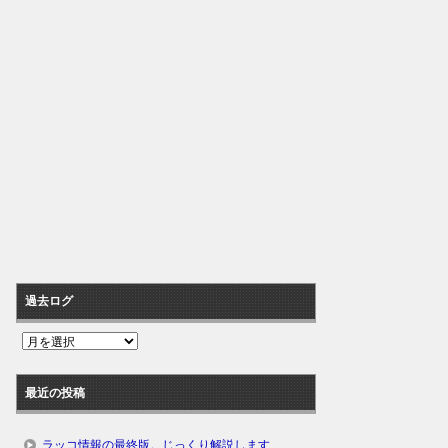
過去ログ
過
去
ロ
最近の投稿
グ
ラッコ情報の最終版。じっくり解説します