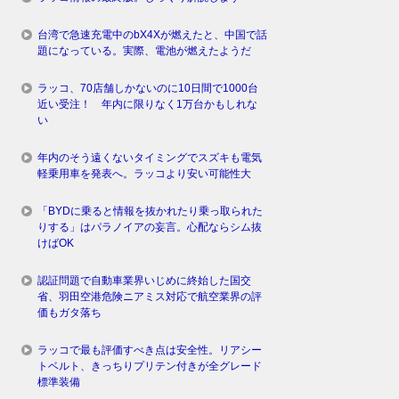
台湾で急速充電中のbX4Xが燃えたと、中国で話
題になっている。実際、電池が燃えたようだ
ラッコ、70店舗しかないのに10日間で1000台
近い受注！ 年内に限りなく1万台かもしれな
い
年内のそう遠くないタイミングでスズキも電気
軽乗用車を発表へ。ラッコより安い可能性大
「BYDに乗ると情報を抜かれたり乗っ取られた
りする」はパラノイアの妄言。心配ならシム抜
けばOK
認証問題で自動車業界いじめに終始した国交
省、羽田空港危険ニアミス対応で航空業界の評
価もガタ落ち
ラッコで最も評価すべき点は安全性。リアシー
トベルト、きっちりプリテン付きが全グレード
標準装備