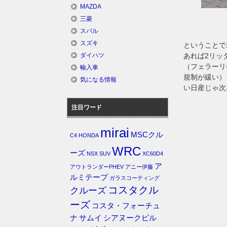
MAZDA
三菱
スバル
スズキ
ということで
あれば2リッ
ダイハツ
（フェラーリ
輸入車
規制が緩い）
気になる情報
い日産じゃ次
注目ワード
mirai
MSCクル
C4
HONDA
WRC
ーズ
NSX
SUV
XC60D4
ア
アウトランダーPHEV
アニー伊藤
ルミテープ
ガラスコーティング
コスタクル
クルーズ
ーズ
コスタ・フォーチュ
ナ
サムイ
シアヌークビル