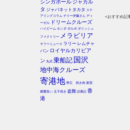
シンガポール
ジャカル
タ
ジャパネットタカタ
ステ
アリングコラム
テリー伊藤さん
ディ
<おすすめ記
ドリームクルーズ
ーゼル
ハイビーム
ホンダ
ボルボ
ポリッシュ
メラビリア
ファクトリー
ラリー
レムチャ
ヤフーニュース
ロイヤルカリビア
バン
国沢
乗船記
ン
丸武
地中海クルーズ
寄港地
帯広 焼き肉
新型
香
盗難
燃費良い
玉子焼き
試乗記
港