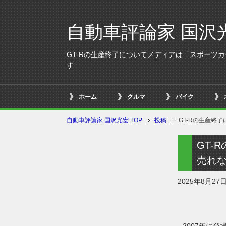
自動車評論家 国沢
GT-Rの生産終了についてメディアは「スポーツ
す
ホーム
クルマ
バイク
自動車評論家 国沢光宏 TOP
投稿
GT-Rの生産終
GT-
売れ
2025年8月27
2007年に