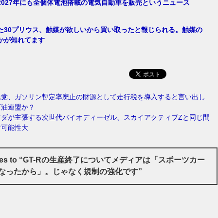
2027年にも全個体電池搭載の電気自動車を販売というニュース
た30プリウス、触媒が欲しいから買い取ったと報じられる。触媒の
かが知れてます
民党、ガソリン暫定率廃止の財源として走行税を導入すると言い出し
石油連盟か？
ツダが主張する次世代バイオディーゼル、スカイアクティブZと同じ間
す可能性大
onses to “GT-Rの生産終了についてメディアは「スポーツカー
なったから」。じゃなく規制の強化です”