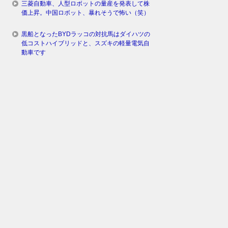
三菱自動車、人型ロボットの量産を発表して株
価上昇。中国ロボット、暴れそうで怖い（笑）
黒船となったBYDラッコの対抗馬はダイハツの
低コストハイブリッドと、スズキの軽量電気自
動車です