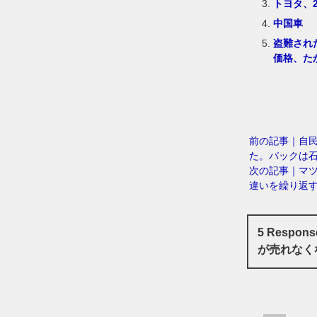
トヨタ、
中国車
盗難され
価格、た
前の記事｜自
た。バックは
次の記事｜マ
違いを繰り返
5 Resp
が売れなく