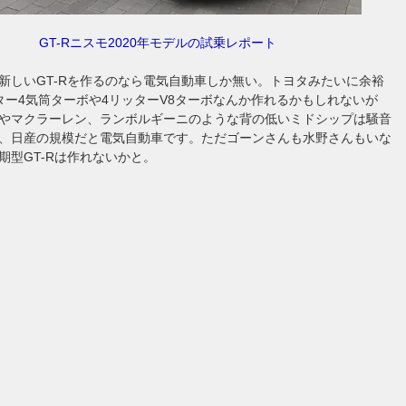
GT-Rニスモ2020年モデルの試乗レポート
新しいGT-Rを作るのなら電気自動車しか無い。トヨタみたいに余裕
ター4気筒ターボや4リッターV8ターボなんか作れるかもしれないが
やマクラーレン、ランボルギーニのような背の低いミドシップは騒音
、日産の規模だと電気自動車です。ただゴーンさんも水野さんもいな
期型GT-Rは作れないかと。