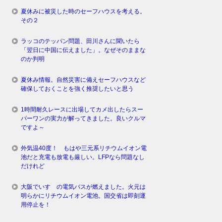
夏休みに被災した時のセーフハウスを考える。
その２
ラッコのテッパン問題、田川さんに聞いたら
「翌日に中国に伝えました」。なぜそのままな
のか判明
夏休み情報。自然災害に備えセーフハウスなど
確保しておくことを強く推奨したいと思う
1時間耐久レースに出場してカメ出したらスー
パーワンの実力が解ってきました。良いクルマ
ですよ～
外気温40度！ もはや三元系リチウムイオン電
池だと充電も放電も厳しい。LFPなら問題なし
だけれど
大阪でいすゞの電気バスが燃えました。火元は
明らかにリチウムイオン電池。国交省は即刻運
用停止を！