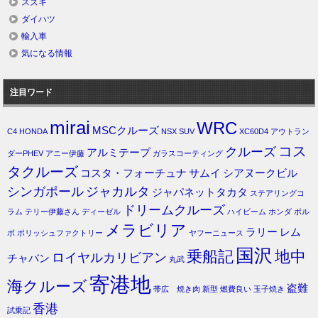
スズキ
ダイハツ
輸入車
気になる情報
注目ワード
mirai
WRC
MSCクルーズ
C4
HONDA
NSX
SUV
XC60D4
アウトラン
コス
クルーズ
アルミテープ
ダーPHEV
アニー伊藤
ガラスコーティング
タクルーズ
コスタ・フォーチュナ
サムイ
シアヌークビル
シンガポール
ジャカルタ
ジャパネットタカタ
ステアリングコ
ドリームクルーズ
ラム
テリー伊藤さん
ディーゼル
ハイビーム
ホンダ
ボル
メラビリア
ラリー
レム
ボ
ポリッシュファクトリー
ヤフーニュース
国沢
乗船記
地中
ロイヤルカリビアン
チャバン
丸武
寄港地
海クルーズ
盗難
帯広 焼き肉
新型
燃費良い
玉子焼き
香港
試乗記