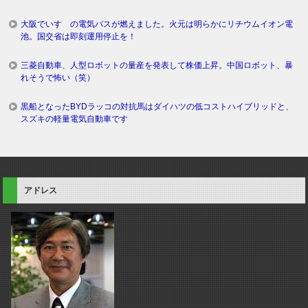
大阪でいすゞの電気バスが燃えました。火元は明らかにリチウムイオン電
池。国交省は即刻運用停止を！
三菱自動車、人型ロボットの量産を発表して株価上昇。中国ロボット、暴
れそうで怖い（笑）
黒船となったBYDラッコの対抗馬はダイハツの低コストハイブリッドと、
スズキの軽量電気自動車です
アドレス