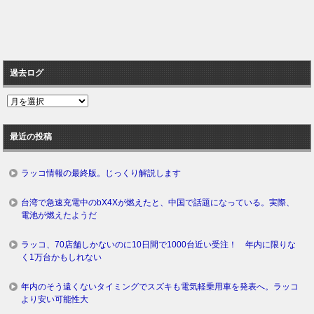
過去ログ
過
去
ロ
最近の投稿
グ
ラッコ情報の最終版。じっくり解説します
台湾で急速充電中のbX4Xが燃えたと、中国で話題になっている。実際、
電池が燃えたようだ
ラッコ、70店舗しかないのに10日間で1000台近い受注！ 年内に限りな
く1万台かもしれない
年内のそう遠くないタイミングでスズキも電気軽乗用車を発表へ。ラッコ
より安い可能性大