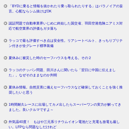
「BYDに乗ると情報を抜かれたり乗っ取られたりする」はパラノイアの妄
言。心配ならシム抜けばOK
認証問題で自動車業界いじめに終始した国交省、羽田空港危険ニアミス対
応で航空業界の評価もガタ落ち
ラッコで最も評価すべき点は安全性。リアシートベルト、きっちりプリテ
ン付きが全グレード標準装備
夏休みに被災した時のセーフハウスを考える。その２
ラッコのテッパン問題、田川さんに聞いたら「翌日に中国に伝えまし
た」。なぜそのままなのか判明
夏休み情報。自然災害に備えセーフハウスなど確保しておくことを強く推
奨したいと思う
1時間耐久レースに出場してカメ出したらスーパーワンの実力が解ってき
ました。良いクルマですよ～
外気温40度！ もはや三元系リチウムイオン電池だと充電も放電も厳し
い。LFPなら問題なしだけれど