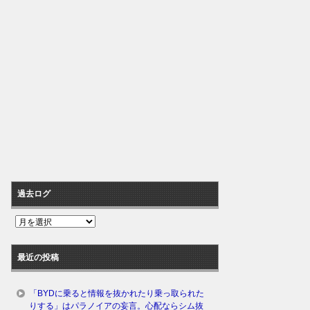
過去ログ
過
去
ロ
最近の投稿
グ
「BYDに乗ると情報を抜かれたり乗っ取られた
りする」はパラノイアの妄言。心配ならシム抜