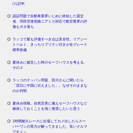
けばOK
認証問題で自動車業界いじめに終始した国交
省、羽田空港危険ニアミス対応で航空業界の評
価もガタ落ち
ラッコで最も評価すべき点は安全性。リアシー
トベルト、きっちりプリテン付きが全グレード
標準装備
夏休みに被災した時のセーフハウスを考える。
その２
ラッコのテッパン問題、田川さんに聞いたら
「翌日に中国に伝えました」。なぜそのままな
のか判明
夏休み情報。自然災害に備えセーフハウスなど
確保しておくことを強く推奨したいと思う
1時間耐久レースに出場してカメ出したらスー
パーワンの実力が解ってきました。良いクルマ
ですよ～