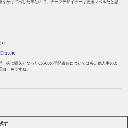
運をかけて出した車なので、チーフデザイナーは更迭レベルだと思
。
より:
日 13:40
群、殊に嚆矢となったCX-60の開発責任については谷…他人事のよ
玉虫」色ですね。
残す