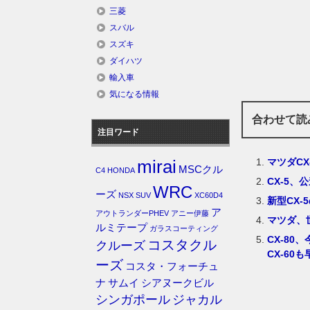
三菱
スバル
スズキ
ダイハツ
輸入車
気になる情報
合わせて読
注目ワード
マツダC
mirai
MSCクル
C4
HONDA
CX-5
WRC
ーズ
NSX
SUV
XC60D4
新型CX-
ア
アウトランダーPHEV
アニー伊藤
マツダ、
ルミテープ
ガラスコーティング
CX-8
コスタクル
クルーズ
CX-60
ーズ
コスタ・フォーチュ
ナ
サムイ
シアヌークビル
シンガポール
ジャカル