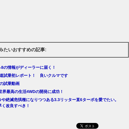
みたいおすすめの記事:
X-8の情報がディーラーに届く！
、公道試乗初レポート！ 良いクルマです
5の試乗動画
世界最高の生活4WDの開発に成功！
0、今や絶滅危惧種になりつつある3.3リッター直6ターボを愛でたい。
も早く改良すべき！