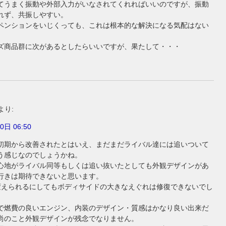
てうまく振動や外部入力がいなされてくれればいいのですが、振動
れず、共振しやすい。
ペンションをいじくっても、これは根本的な解決になる気配はない
。
ズ商品群に次があるとしたらいいですが、果たして・・・
より:
0日 06:50
初期から改善されたとはいえ、まだまだライバル達には追いついて
う感じなのでしょうかね。
心地がライバル同等もしくは追い抜いたとしても外観デザインがあ
行きは期待できないと思います。
変えられるにしてもボディサイドの大きなえぐれは修復できないでし
で燃費の良いエンジン、内装のデザイン・質感はかなり良い出来だ
尚のこと外観デザインが残念でなりません。