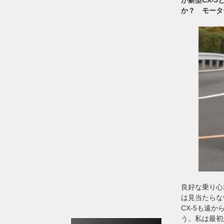
か？ モータ
良好な乗り心
は見当たらな
CX-5も遠
う。私は最初