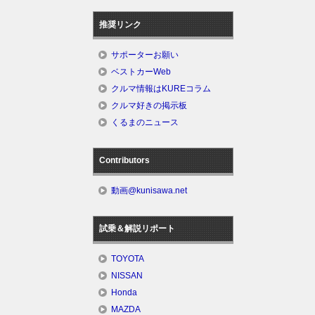
推奨リンク
サポーターお願い
ベストカーWeb
クルマ情報はKUREコラム
クルマ好きの掲示板
くるまのニュース
Contributors
動画@kunisawa.net
試乗＆解説リポート
TOYOTA
NISSAN
Honda
MAZDA