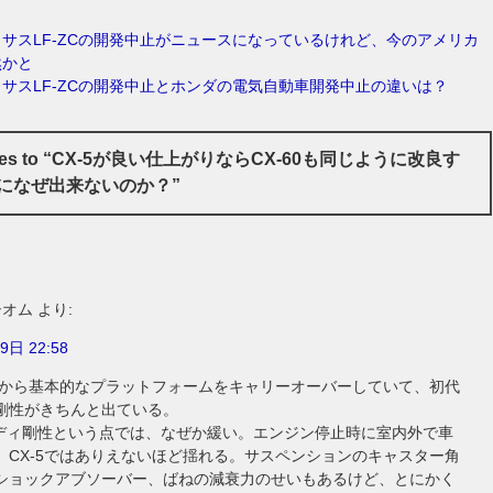
サスLF-ZCの開発中止がニュースになっているけれど、今のアメリカ
然かと
サスLF-ZCの開発中止とホンダの電気自動車開発中止の違いは？
nses to “CX-5が良い仕上がりならCX-60も同じように改良す
になぜ出来ないのか？”
シオム
より:
9日 22:58
初代から基本的なプラットフォームをキャリーオーバーしていて、初代
剛性がきちんと出ている。
はボディ剛性という点では、なぜか緩い。エンジン停止時に室内外で車
、CX-5ではありえないほど揺れる。サスペンションのキャスター角
ショックアブソーバー、ばねの減衰力のせいもあるけど、とにかく