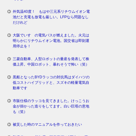
外気温40度！ もはや三元系リチウムイオン電
池だと充電も放電も厳しい。LFPなら問題なし
だけれど
大阪でいすゞの電気バスが燃えました。火元は
明らかにリチウムイオン電池。国交省は即刻運
用停止を！
三菱自動車、人型ロボットの量産を発表して株
価上昇。中国ロボット、暴れそうで怖い（笑）
黒船となったBYDラッコの対抗馬はダイハツの
低コストハイブリッドと、スズキの軽量電気自
動車です
市販仕様のラッコを見てきました。けっこうお
金が掛かった造りをしてます。白い巨塔の意地
も（笑）
被災した時のマニュアルを作っておきたい