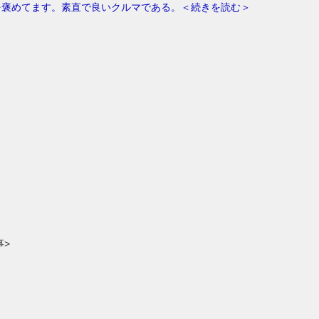
5を褒めてます。素直で良いクルマである。＜続きを読む＞
事>