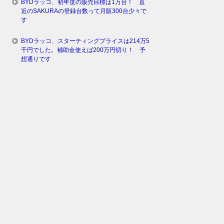
BYDラッコ、初年度の販売目標は1万台！ 直
近のSAKURAの登録台数って月販300台少々で
す
BYDラッコ、スターティングプライスは214万5
千円でした。補助金使えば200万円切り！ 予
想通りです