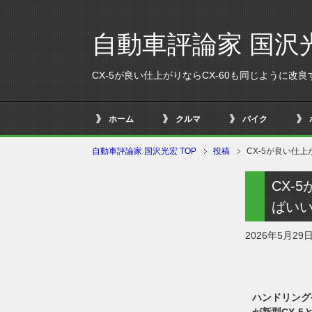
自動車評論家 国沢
CX-5が良い仕上がりならCX-60も同じように
ホーム
クルマ
バイク
自動車評論家 国沢光宏 TOP
投稿
CX-5が良い仕
CX-
ばい
2026年5月29
ハンドリング
が新型CX-5