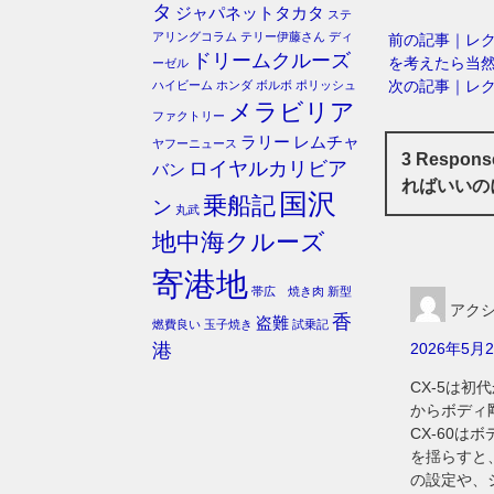
タ
ジャパネットタカタ
ステ
アリングコラム
テリー伊藤さん
ディ
前の記事｜レク
ドリームクルーズ
を考えたら当
ーゼル
次の記事｜レク
ハイビーム
ホンダ
ボルボ
ポリッシュ
メラビリア
ファクトリー
ラリー
レムチャ
ヤフーニュース
3 Respo
ロイヤルカリビア
バン
ればいいの
国沢
乗船記
ン
丸武
地中海クルーズ
寄港地
帯広 焼き肉
新型
アク
香
盗難
燃費良い
玉子焼き
試乗記
港
2026年5月2
CX-5は
からボディ
CX-60
を揺らすと
の設定や、