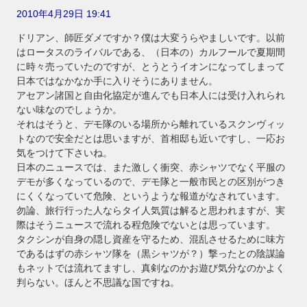
2010年4月29日 19:41
ドリアン、師匠ダメですか？僕は大変うらやましいです。以前
はロータスのライバルである、（日本の）カルフールで夏期間
に時々売っていたのですが、とうとうイオンになってしまって
日本ではなかなか手に入りそうにありません。
アセアン諸国と自由化協定が進んでも日本人には受け入れられ
ない味なのでしょうか。
それはそうと、デモ隊のいる場所から離れているスクンヴィッ
トなので安全だとは思いますが、首相邸も近いですし、一応お
気をつけて下さいね。
日本のニュースでは、また激しく衝突、赤シャツでなく平服の
デモが多くなっているので、デモ隊と一般市民との区別がつき
にくくなっていて危険、というような報道がなされています。
勿論、旅行行った人ならタイ人気質は解ると思われますが、実
際はそうニュースで流れる程危険でないとは思っています。
タクシンが自身の隠し資産を守るため、混乱させるために味方
であるはずの赤シャツ隊を（黒シャツが？）撃ったとの陰謀論
もネットでは流れてますし、真剣なのかお遊び気分なのかよく
判らない。ほんと不思議な国ですね。