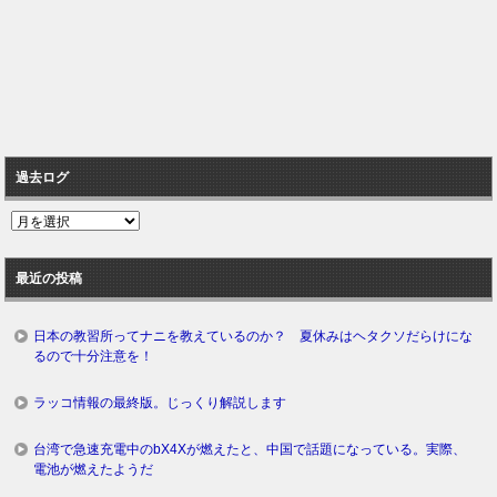
過去ログ
過
去
ロ
最近の投稿
グ
日本の教習所ってナニを教えているのか？ 夏休みはヘタクソだらけにな
るので十分注意を！
ラッコ情報の最終版。じっくり解説します
台湾で急速充電中のbX4Xが燃えたと、中国で話題になっている。実際、
電池が燃えたようだ