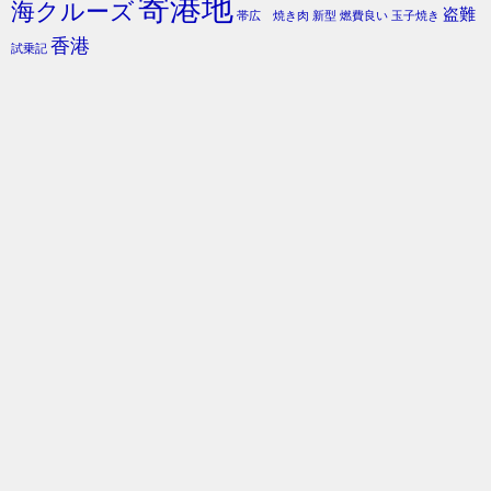
寄港地
海クルーズ
盗難
帯広 焼き肉
新型
燃費良い
玉子焼き
香港
試乗記