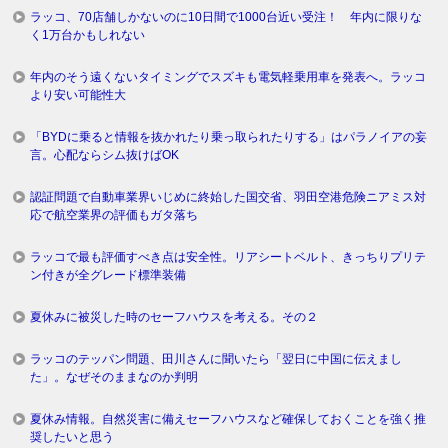
ラッコ、70店舗しかないのに10日間で1000台近い受注！ 年内に限りな
く1万台かもしれない
年内のそう遠くないタイミングでスズキも電気軽乗用車を発表へ。ラッコ
より安い可能性大
「BYDに乗ると情報を抜かれたり乗っ取られたりする」はパラノイアの妄
言。心配ならシム抜けばOK
認証問題で自動車業界いじめに終始した国交省、羽田空港危険ニアミス対
応で航空業界の評価もガタ落ち
ラッコで最も評価すべき点は安全性。リアシートベルト、きっちりプリテ
ン付きが全グレード標準装備
夏休みに被災した時のセーフハウスを考える。その２
ラッコのテッパン問題、田川さんに聞いたら「翌日に中国に伝えまし
た」。なぜそのままなのか判明
夏休み情報。自然災害に備えセーフハウスなど確保しておくことを強く推
奨したいと思う