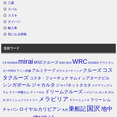
三菱
スバル
スズキ
ダイハツ
輸入車
気になる情報
注目ワード
mirai
WRC
MSCクルーズ
C4
HONDA
NSX
SUV
XC60D4
アウトラン
コス
クルーズ
アルミテープ
ダーPHEV
アニー伊藤
ガラスコーティング
タクルーズ
コスタ・フォーチュナ
サムイ
シアヌークビル
シンガポール
ジャカルタ
ジャパネットタカタ
ステアリングコ
ドリームクルーズ
ラム
テリー伊藤さん
ディーゼル
ハイビーム
ホンダ
ボル
メラビリア
ラリー
レム
ボ
ポリッシュファクトリー
ヤフーニュース
国沢
乗船記
地中
ロイヤルカリビアン
チャバン
丸武