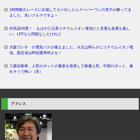
1時間耐久レースに出場してカメ出したらスーパーワンの実力が解ってき
ました。良いクルマですよ～
外気温40度！ もはや三元系リチウムイオン電池だと充電も放電も厳し
い。LFPなら問題なしだけれど
大阪でいすゞの電気バスが燃えました。火元は明らかにリチウムイオン電
池。国交省は即刻運用停止を！
三菱自動車、人型ロボットの量産を発表して株価上昇。中国ロボット、暴
れそうで怖い（笑）
アドレス