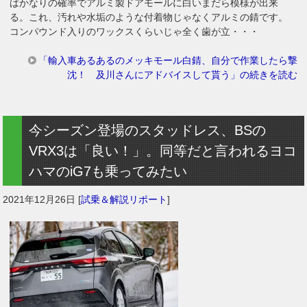
ばかなりの確率でアルミ製ドアモールに白いまだら模様が出来
る。これ、汚れや水垢のような付着物じゃなくアルミの錆です。
コンパウンド入りのワックスくらいじゃ全く歯が立・・・
「輸入車あるあるのメッキモール白錆、自分で作業したら撃
沈！ 及川さんにアドバイスして貰う」の続きを読む
今シーズン登場のスタッドレス、BSの
VRX3は「良い！」。同等だと言われるヨコ
ハマのiG7も乗ってみたい
2021年12月26日
[
試乗＆解説リポート
]