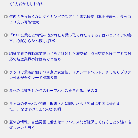
く1万台かもしれない
年内のそう遠くないタイミングでスズキも電気軽乗用車を発表へ。ラッコ
より安い可能性大
「BYDに乗ると情報を抜かれたり乗っ取られたりする」はパラノイアの妄
言。心配ならシム抜けばOK
認証問題で自動車業界いじめに終始した国交省、羽田空港危険ニアミス対
応で航空業界の評価もガタ落ち
ラッコで最も評価すべき点は安全性。リアシートベルト、きっちりプリテ
ン付きが全グレード標準装備
夏休みに被災した時のセーフハウスを考える。その２
ラッコのテッパン問題、田川さんに聞いたら「翌日に中国に伝えまし
た」。なぜそのままなのか判明
夏休み情報。自然災害に備えセーフハウスなど確保しておくことを強く推
奨したいと思う