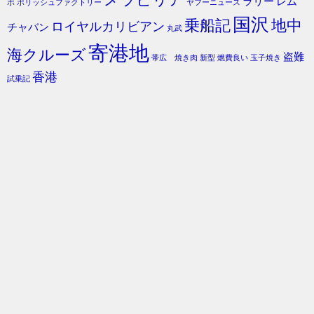
ラリー
レム
ボ
ポリッシュファクトリー
ヤフーニュース
国沢
乗船記
地中
ロイヤルカリビアン
チャバン
丸武
寄港地
海クルーズ
盗難
帯広 焼き肉
新型
燃費良い
玉子焼き
香港
試乗記