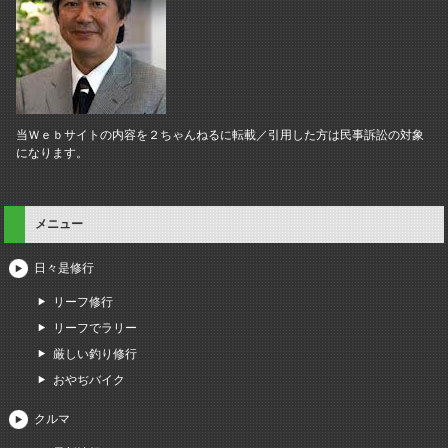
当Ｗｅｂサイトの内容を２ちゃんねるに転載／引用した方は民事訴訟の対象
になります。
メニュー
日々是修行
リーフ修行
リーフでラリー
厳しい釣り修行
おやぢバイク
クルマ