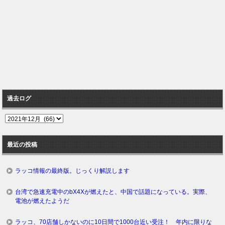
過去ログ
過
去
ロ
最近の投稿
グ
ラッコ情報の最終版。じっくり解説します
台湾で急速充電中のbX4Xが燃えたと、中国で話題になっている。実際、
電池が燃えたようだ
ラッコ、70店舗しかないのに10日間で1000台近い受注！ 年内に限りな